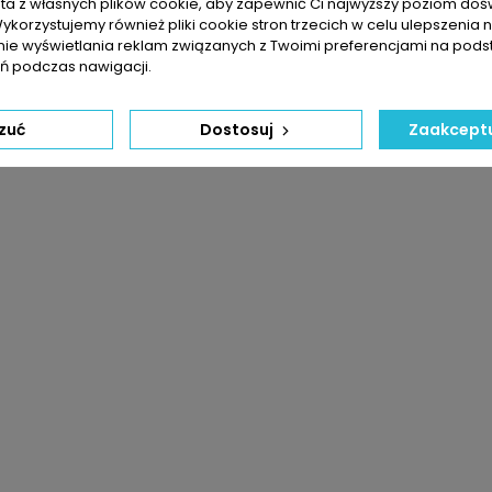
sta z własnych plików cookie, aby zapewnić Ci najwyższy poziom do
Wykorzystujemy również pliki cookie stron trzecich w celu ulepszenia 
nie wyświetlania reklam związanych z Twoimi preferencjami na pods
 podczas nawigacji.
zuć
Dostosuj
Zaakceptu