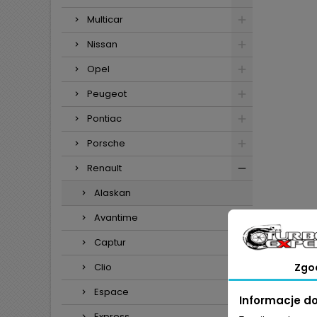
Multicar
Nissan
Opel
Peugeot
Pontiac
Porsche
Renault
Alaskan
Avantime
Captur
Clio
Zgo
Espace
Informacje d
Express