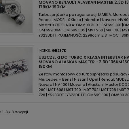
MOVANO RENAULT ALASKAN MASTER 2.3D 13
179KM 190KM
Turbosprężarka po regeneracji MARKA: Mercedes 
Renault MODEL: X Klasa | Interstar | Navara | NV40
Master KOD SILNIKA: OM 699.300 | OM 699.301 |OM
OM 699.304 | OM 699.305 | M9T 260 | M9T 716 | M9T
YS23DDTT POJEMNOŚĆ: 2298ccm 2.3 l MOC: 136KM/
INDEKS:
GR237K
USZCZELKI DO TURBO X KLASA INTERSTAR 
MOVANO ALASKAN MASTER - 2.3D 136KM 15
190KM
Zestaw montażowy do turbosprężarki pasujący 
Mercedes – Benz | Nissan | Opel | Renault MODEL: X
Navara | NV400 | Movano | Alaskan | Master KOD S
260 | M9T 698 | M9T 700 | M9T 702 | M9T 708 | M9T 71
726 | YS23DDT | YS23DDTT | OM699.300 | OM699.301
1-3 z 3 pozycji