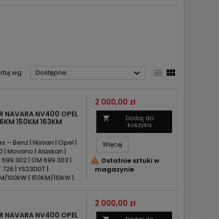



rtuj wg:
Dostępne
Cena
2 000,00 zł
AR NAVARA NV400 OPEL
Dodaj do

6KM 150KM 163KM
koszyka
– Benz | Nissan | Opel |
Więcej
0 | Movano | Alaskan |
 699.302 | OM 699.303 |

Ostatnie sztuki w
 726 | YS23DDT |
magazynie
100kW | 150KM/110kW |...
Cena
2 000,00 zł
AR NAVARA NV400 OPEL