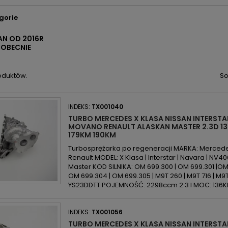
gorie
AN OD 2016R
 OBECNIE
oduktów.
So
INDEKS:
TX001040
TURBO MERCEDES X KLASA NISSAN INTERST
MOVANO RENAULT ALASKAN MASTER 2.3D 13
179KM 190KM
Turbosprężarka po regeneracji MARKA: Mercedes 
Renault MODEL: X Klasa | Interstar | Navara | NV40
Master KOD SILNIKA: OM 699.300 | OM 699.301 |OM
OM 699.304 | OM 699.305 | M9T 260 | M9T 716 | M9T
YS23DDTT POJEMNOŚĆ: 2298ccm 2.3 l MOC: 136KM/
INDEKS:
TX001056
TURBO MERCEDES X KLASA NISSAN INTERST