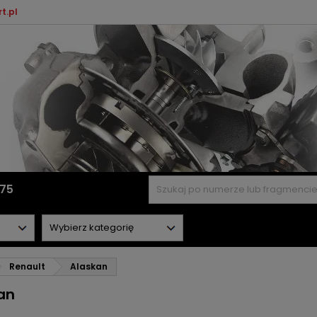
t.pl
575
Renault
Alaskan
an