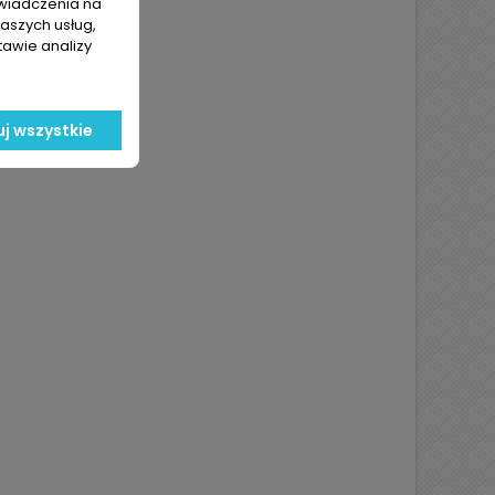
świadczenia na
naszych usług,
tawie analizy
j wszystkie