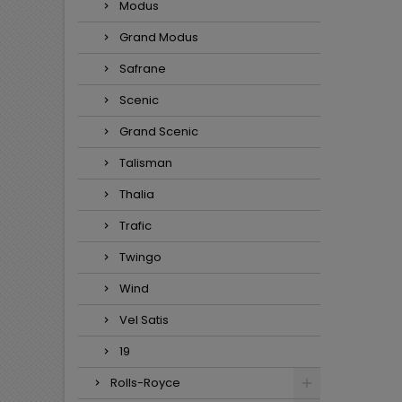
Modus
Grand Modus
Safrane
Scenic
Grand Scenic
Talisman
Thalia
Trafic
Twingo
Wind
Vel Satis
19
Rolls-Royce