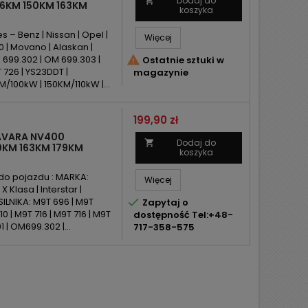
Dodaj do

6KM 150KM 163KM
koszyka
– Benz | Nissan | Opel |
Więcej
0 | Movano | Alaskan |
 699.302 | OM 699.303 |

Ostatnie sztuki w
 726 | YS23DDT |
magazynie
100kW | 150KM/110kW |...
Cena
199,90 zł
NAVARA NV400
Dodaj do

0KM 163KM 179KM
koszyka
do pojazdu : MARKA:
Więcej
 Klasa | Interstar |
ILNIKA: M9T 696 | M9T

Zapytaj o
0 | M9T 716 | M9T 716 | M9T
dostępność Tel:+48-
 | OM699.302 |...
717-358-575