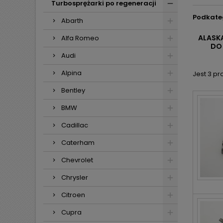
Turbosprężarki po regeneracji
Podkate
Abarth
ALASK
Alfa Romeo
DO
Audi
Alpina
Jest 3 pr
Bentley
BMW
Cadillac
Caterham
Chevrolet
Chrysler
Citroen
Cupra