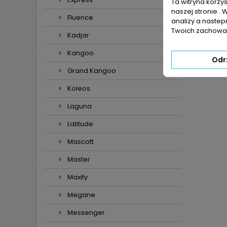
Ta witryna korzy
naszej stronie . 
Fluence
analizy a nastep
Twoich zachowań
Kadjar
Kangoo
Odr
Grand Kangoo
Koleos
Laguna
Latitude
Mascott
Master
Maxity
Megane
Messenger