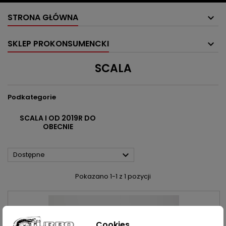
STRONA GŁÓWNA
SKLEP PROKONSUMENCKI
SCALA
Podkategorie
SCALA I OD 2019R DO
OBECNIE

Dostępne
Pokazano 1-1 z 1 pozycji
Cookies