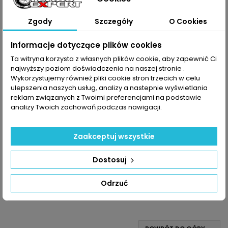
Zgody
Szczegóły
O Cookies
Informacje dotyczące plików cookies
Ta witryna korzysta z własnych plików cookie, aby zapewnić Ci
najwyższy poziom doświadczenia na naszej stronie .
Wykorzystujemy również pliki cookie stron trzecich w celu
ulepszenia naszych usług, analizy a nastepnie wyświetlania
reklam związanych z Twoimi preferencjami na podstawie
analizy Twoich zachowań podczas nawigacji.
INDEKS:
TX000935
TURBO DO A1 A3 Q2 ARONA ATECA IBIZA LEON TOLEDO
FABIA KAMIQ OCTAVIA RAPID SCALA CADDY GOLF POLO
Zaakceptuj wszystkie
T-CROSS UP! 1.0L 82KM - 116KM
Turbosprężarka po regeneracji MARKA: Audi | Seat | Skoda |
Volkswagen MODEL: A1 | A3 | Q2 | Arona | Ateca | Ibiza | Leon |
Toledo | Fabia | Kamiq | Octavia | Rapid | Scala | Caddy |Golf |
Cena
1 200,00 zł
Dostosuj
Polo | T-Cross | UP! KOD SILNIKA: CHZA | CHZB | CHZC | CHZD |
CHZE | CHZG | CHZJ | CHZK | CHZL | DKJA | DKLA | DKLB | DKLC |
Dodaj do koszyka

Odrzuć
DKLD | DKRA | DKRC | DKRD | DKRE | DKRF...

W magazynie