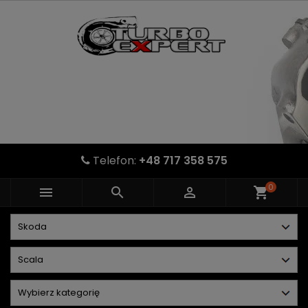
Telefon:
+48 717 358 575
0



shopping_cart