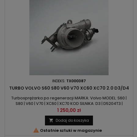
INDEKS:
TX000387
TURBO VOLVO S60 S80 V60 V70 XC60 XC70 2.0 D3/D4
Turbosprężarka po regeneracji MARKA: Volvo MODEL: S60 |
S80 | V60 | V70 | XC60 | XC70 KOD SILNIKA: D3 | D5204T3 |
D5204T7 POJEMNOŚĆ: 1984ccm | 2.0 D3 | D4 MOC: 136KM /
Cena
1 250,00 zł
100kW | 163KM / 120kW ROK PRODUKCJI: Od 2010r
Dodaj do koszyka


Ostatnie sztuki w magazynie