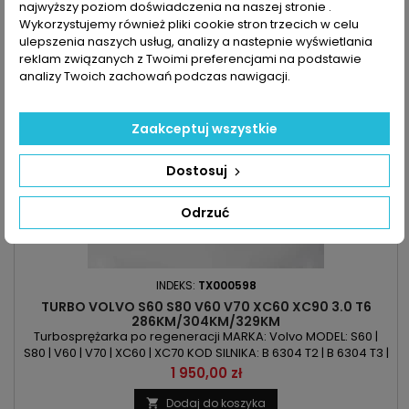
najwyższy poziom doświadczenia na naszej stronie .

Zapytaj o dostępność Tel:+48-717-358-575
Wykorzystujemy również pliki cookie stron trzecich w celu
ulepszenia naszych usług, analizy a nastepnie wyświetlania
reklam związanych z Twoimi preferencjami na podstawie
analizy Twoich zachowań podczas nawigacji.
Zaakceptuj wszystkie
Dostosuj
Odrzuć
INDEKS:
TX000598
TURBO VOLVO S60 S80 V60 V70 XC60 XC90 3.0 T6
286KM/304KM/329KM
Turbosprężarka po regeneracji MARKA: Volvo MODEL: S60 |
S80 | V60 | V70 | XC60 | XC70 KOD SILNIKA: B 6304 T2 | B 6304 T3 |
B 6304 T4 POJEMNOŚĆ: 2953ccm 3.0 T6 AWD MOC:
Cena
1 950,00 zł
286KM/210kW | 304KM/224kW | 329KM/242kW ROK
PRODUKCJI: Od 2010r
Dodaj do koszyka
