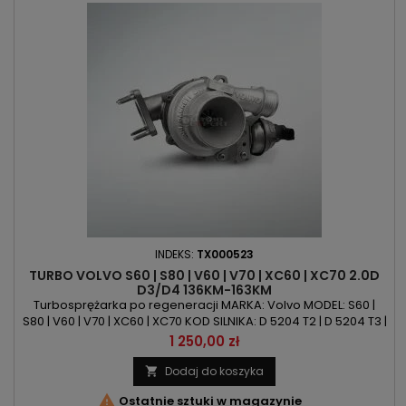
INDEKS:
TX000523
TURBO VOLVO S60 | S80 | V60 | V70 | XC60 | XC70 2.0D
D3/D4 136KM-163KM
Turbosprężarka po regeneracji MARKA: Volvo MODEL: S60 |
S80 | V60 | V70 | XC60 | XC70 KOD SILNIKA: D 5204 T2 | D 5204 T3 |
D 5204 T7 POJEMNOŚĆ: 1984ccm 2.0 D MOC: 136KM/100kW |
Cena
1 250,00 zł
163KM/120kW ROK PRODUKCJI: Od 2010r
Dodaj do koszyka


Ostatnie sztuki w magazynie