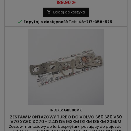
SILNIKA: D 4204 T6 | D 4204 T11 | D 4204 T23 POJEMNOŚĆ:
Cena
189,90 zł
1969ccm | 2.0 D4 | 2.0 D5 MOC: 190KM/140kW | 224KM/165kW |
235KM/173kW | 239KM/176kW | 240KM/177kW
Dodaj do koszyka


Zapytaj o dostępność Tel:+48-717-358-575
INDEKS:
GR300MK
ZESTAW MONTAŻOWY TURBO DO VOLVO S60 S80 V60
V70 XC60 XC70 - 2.4D D5 163KM 181KM 185KM 205KM
215KM 230KM
Zestaw montażowy do turbosprężarki pasujący do pojazdu :