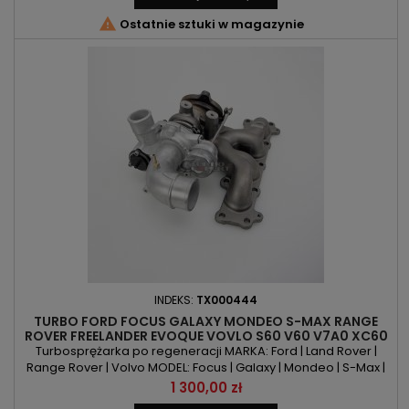

Ostatnie sztuki w magazynie
INDEKS:
TX000444
TURBO FORD FOCUS GALAXY MONDEO S-MAX RANGE
ROVER FREELANDER EVOQUE VOVLO S60 V60 V7A0 XC60
2.0 T
Turbosprężarka po regeneracji MARKA: Ford | Land Rover |
Range Rover | Volvo MODEL: Focus | Galaxy | Mondeo | S-Max |
Freelander | Evoque | S60 | V60 | V70 | XC60 KOD SILNIKA: R9DA |
Cena
1 300,00 zł
R9DB | R9DC | R9DD | TNBA | TNWA | TNWB | TPBA | TPWA | 204PT |