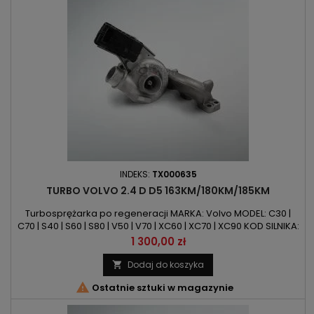
INDEKS:
TX000635
TURBO VOLVO 2.4 D D5 163KM/180KM/185KM
Turbosprężarka po regeneracji MARKA: Volvo MODEL: C30 |
C70 | S40 | S60 | S80 | V50 | V70 | XC60 | XC70 | XC90 KOD SILNIKA:
I5DP2 | D5244T4 | D5244T5 | D5244T8 | D5244T9 | D5244T13
Cena
1 300,00 zł
POJEMNOŚĆ: 2400ccm 2.4 D D5MOC: 163KM / 120kW | 180KM /
132kW | 185KM / 136kW ROK PRODUKCJI: Od 2005r
Dodaj do koszyka


Ostatnie sztuki w magazynie