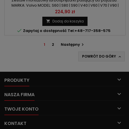
150KM/181KM/190KM
Zestaw montażowy turbosprężarki pasujący do pojazdu :
MARKA: Volvo MODEL: S60 | S80 | S90 | V40 | V60 | V70 | V90 |
XC40 | XC60 | XC70 | XC90 KOD SILNIKA: D 4204 T4 | D 4204 T5 |
Cena
224,90 zł
D 4204 T12 | D 4204 T14 POJEMNOŚĆ: 1969ccm 2.0 D3 | 2.0 D4
MOC: 150KM/110kW | 181KM/133kW | 190KM/140kW
Dodaj do koszyka


Zapytaj o dostępność Tel:+48-717-358-575
1
2
Następny

POWRÓT DO GÓRY


PRODUKTY

NASZA FIRMA

TWOJE KONTO

KONTAKT