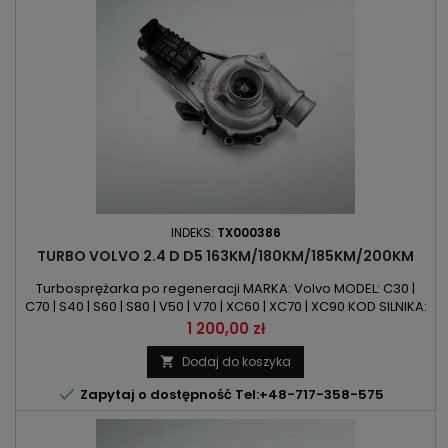
INDEKS:
TX000386
TURBO VOLVO 2.4 D D5 163KM/180KM/185KM/200KM
Turbosprężarka po regeneracji MARKA: Volvo MODEL: C30 |
C70 | S40 | S60 | S80 | V50 | V70 | XC60 | XC70 | XC90 KOD SILNIKA:
I5DP2 | D5244T4 | D5244T5 | D5244T8 | D5244T9 | D5244T13
Cena
1 200,00 zł
POJEMNOŚĆ: 2400ccm 2.4 D D5MOC: 163KM/120kW |
180KM/132kW | 185KM/136kW | 200KM/147kW ROK PRODUKCJI:
Dodaj do koszyka

Od 2005r

Zapytaj o dostępność Tel:+48-717-358-575