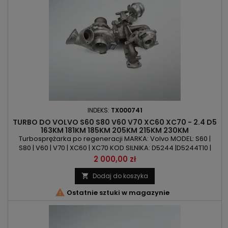
INDEKS:
TX000741
TURBO DO VOLVO S60 S80 V60 V70 XC60 XC70 - 2.4 D5
163KM 181KM 185KM 205KM 215KM 230KM
Turbosprężarka po regeneracji MARKA: Volvo MODEL: S60 |
S80 | V60 | V70 | XC60 | XC70 KOD SILNIKA: D5244 |D5244T10 |
D5244T11 | D5244T12 | D5244T15 | D5244T16 | D5244T17 |
Cena
2 000,00 zł
D5244T20 | D5244T21 | D5244T22 | D5244T23 POJEMNOŚĆ:
2400ccm 2.4 D D5 MOC: 163KM/120kW | 181KM/133kW |
Dodaj do koszyka

185KM/136kW | 205KM/151kW | 215KM/158kW | 230KM/169kW ROK

Ostatnie sztuki w magazynie
PRODUKCJI: Od 2007r