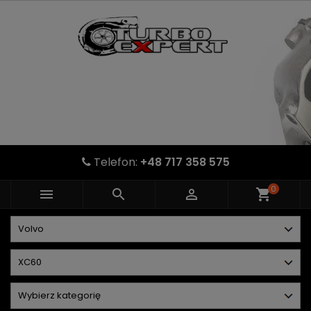
Telefon:
+48 717 358 575
0



shopping_cart