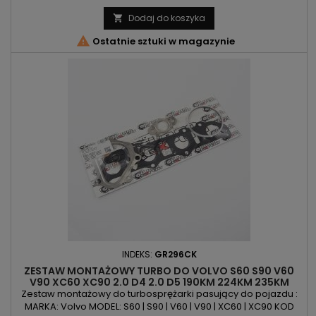
190KM/140kW | 224KM/165kW | 235KM/173kW | 239KM/176kW |
240KM/177kW ROK PRODUKCJI: Od 2015r
Dodaj do koszyka


Ostatnie sztuki w magazynie
INDEKS:
GR296CK
ZESTAW MONTAŻOWY TURBO DO VOLVO S60 S90 V60
V90 XC60 XC90 2.0 D4 2.0 D5 190KM 224KM 235KM
239KM 240KM
Zestaw montażowy do turbosprężarki pasujący do pojazdu :
MARKA: Volvo MODEL: S60 | S90 | V60 | V90 | XC60 | XC90 KOD