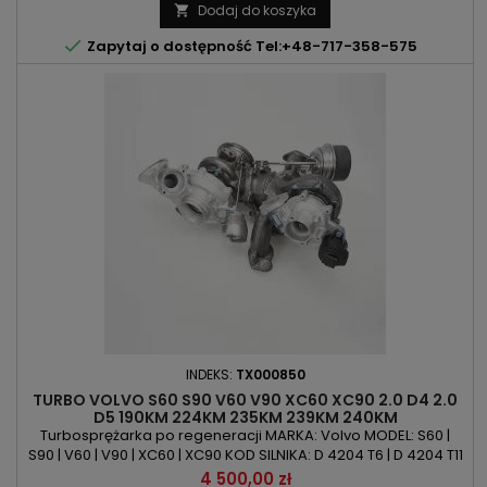
B 4204 T6 | B 4204 T7 POJEMNOŚĆ: 1999ccm | 2.0 ST | 2.0 SCTi |
Dodaj do koszyka

2.0 EcoBoost | 2.0 Si | 2.0 T MOC: 199KM/146kW...

Zapytaj o dostępność Tel:+48-717-358-575
INDEKS:
TX000850
TURBO VOLVO S60 S90 V60 V90 XC60 XC90 2.0 D4 2.0
D5 190KM 224KM 235KM 239KM 240KM
Turbosprężarka po regeneracji MARKA: Volvo MODEL: S60 |
S90 | V60 | V90 | XC60 | XC90 KOD SILNIKA: D 4204 T6 | D 4204 T11
| D 4204 T23 POJEMNOŚĆ: 1969ccm | 2.0 D4 | 2.0 D5 MOC:
Cena
4 500,00 zł