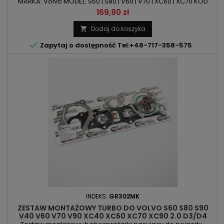
MARKA: Volvo MODEL: S60 | S80 | V60 | V70 | XC60 | XC70 KOD
SILNIKA: D5244 | D5244T10 | D5244T11 | D5244T12 | D5244T15 |
Cena
169,90 zł
D5244T16 | D5244T17 | D5244T20 | D5244T21 | D5244T22 |
D5244T23 POJEMNOŚĆ: 2400ccm 2.4 D D5 MOC: 163KM/120kW
Dodaj do koszyka

| 181KM/133kW | 185KM/136kW | 205KM/151kW | 215KM/158kW |

Zapytaj o dostępność Tel:+48-717-358-575
230KM/169kW
INDEKS:
GR302MK
ZESTAW MONTAŻOWY TURBO DO VOLVO S60 S80 S90
V40 V60 V70 V90 XC40 XC60 XC70 XC90 2.0 D3/D4