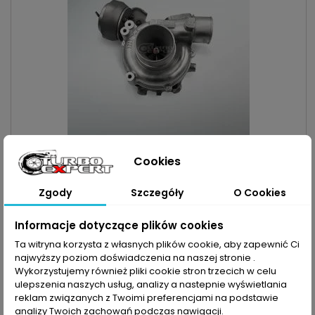
INDEKS:
TX000469
Cookies
TURBO MAZDA 2.0 MZR-CD 110KM-143KM
Turbosprężarka po regeneracji MARKA: Mazda MODEL: Mazda
Zgody
Szczegóły
O Cookies
3 | Mazda 5 | Mazda 6 KOD SILNIKA: RF5C | RF7J | MZ-CD | GG-
GYPOJEMNOŚĆ: 1998ccm 2.0 MZR-CD MOC: 110KM / 81kW |
Cena
1 100,00 zł
Informacje dotyczące plików cookies
121KM / 89kW | 143KM / 105kW ROK PRODUKCJI: Od 2002r
Dodaj do koszyka
Ta witryna korzysta z własnych plików cookie, aby zapewnić Ci

najwyższy poziom doświadczenia na naszej stronie .

Zapytaj o dostępność Tel:+48-717-358-575
Wykorzystujemy również pliki cookie stron trzecich w celu
ulepszenia naszych usług, analizy a nastepnie wyświetlania
reklam związanych z Twoimi preferencjami na podstawie
analizy Twoich zachowań podczas nawigacji.