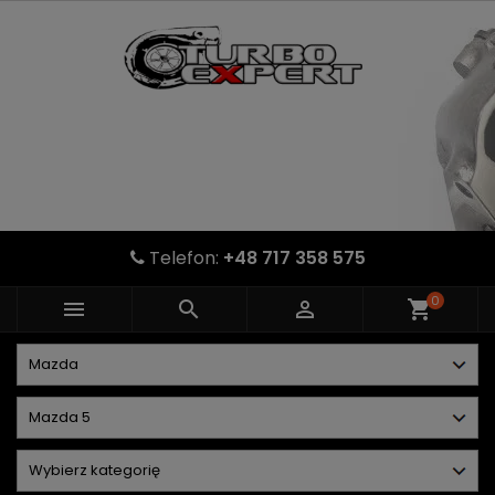
Telefon:
+48 717 358 575
0



shopping_cart