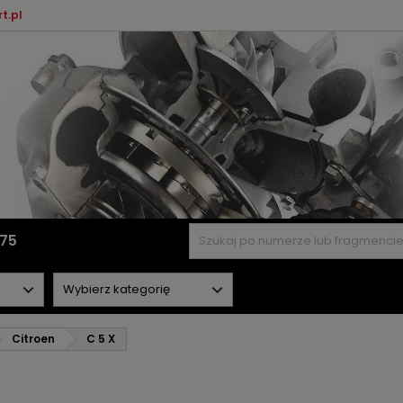
t.pl
575
Citroen
C 5 X