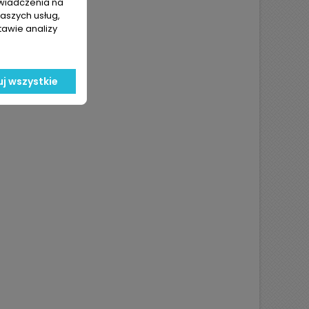
świadczenia na
naszych usług,
tawie analizy
j wszystkie