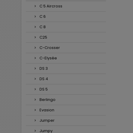
C 5 Aircross
C 6
C 8
C25
C-Crosser
C-Elysée
DS 3
DS 4
DS 5
Berlingo
Evasion
Jumper
Jumpy