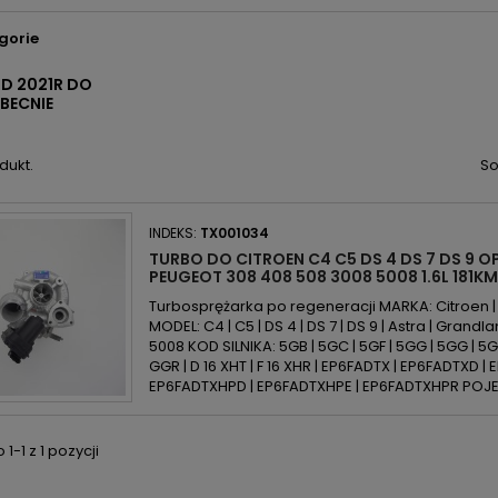
gorie
OD 2021R DO
BECNIE
dukt.
So
INDEKS:
TX001034
TURBO DO CITROEN C4 C5 DS 4 DS 7 DS 9 
PEUGEOT 308 408 508 3008 5008 1.6L 181K
Turbosprężarka po regeneracji MARKA: Citroen | 
MODEL: C4 | C5 | DS 4 | DS 7 | DS 9 | Astra | Grandlan
5008 KOD SILNIKA: 5GB | 5GC | 5GF | 5GG | 5GG | 5GQ
GGR | D 16 XHT | F 16 XHR | EP6FADTX | EP6FADTXD |
EP6FADTXHPD | EP6FADTXHPE | EP6FADTXHPR POJEM
1-1 z 1 pozycji