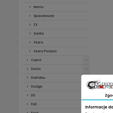
Nemo
Spacetourer
ZX
Xantia
Xsara
Xsara Picasso
Cupra
Dacia
Daihatsu
Dodge
DS
Zgo
Fiat
Informacje d
Ford