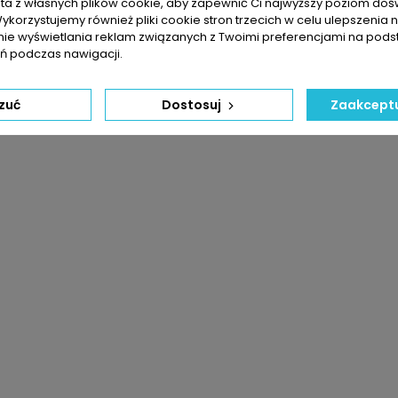
sta z własnych plików cookie, aby zapewnić Ci najwyższy poziom do
Wykorzystujemy również pliki cookie stron trzecich w celu ulepszenia 
nie wyświetlania reklam związanych z Twoimi preferencjami na pods
 podczas nawigacji.
zuć
Dostosuj
Zaakceptu