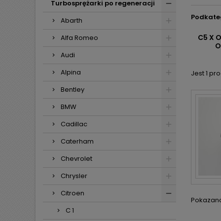
Turbosprężarki po regeneracji
Podkate
Abarth
C5 X 
Alfa Romeo
O
Audi
Alpina
Jest 1 pro
Bentley
BMW
Cadillac
Caterham
Chevrolet
Chrysler
Citroen
Pokazano 
C 1