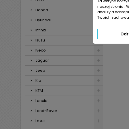
Ta witryna korzy
naszej stronie . 
Honda
analizy a nastep
Twoich zachowań
Hyundai
Infiniti
Odr
Isuzu
Iveco
Jaguar
Jeep
Kia
KTM
Lancia
Land-Rover
Lexus