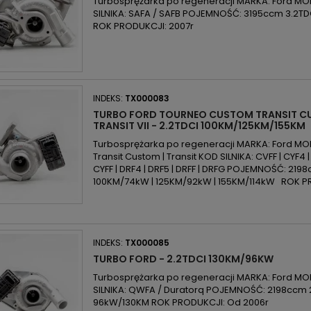
Turbosprężarka po regeneracji MARKA: Ford MODE
SILNIKA: SAFA / SAFB POJEMNOŚĆ: 3195ccm 3.2T
ROK PRODUKCJI: 2007r
INDEKS:
TX000083
TURBO FORD TOURNEO CUSTOM TRANSIT CU
TRANSIT VII - 2.2TDCI 100KM/125KM/155KM
Turbosprężarka po regeneracji MARKA: Ford MO
Transit Custom | Transit KOD SILNIKA: CVFF | CYF4 | 
CYFF | DRF4 | DRF5 | DRFF | DRFG POJEMNOŚĆ: 219
100KM/74kW | 125KM/92kW | 155KM/114kW ROK PR
INDEKS:
TX000085
TURBO FORD - 2.2TDCI 130KM/96KW
Turbosprężarka po regeneracji MARKA: Ford MODE
SILNIKA: QWFA / Duratorq POJEMNOŚĆ: 2198ccm 
96kW/130KM ROK PRODUKCJI: Od 2006r