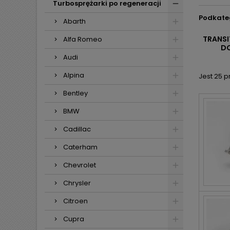
Turbosprężarki po regeneracji
Podkate
Abarth
TRANSIT
Alfa Romeo
DO
Audi
Alpina
Jest 25 
Bentley
BMW
Cadillac
Caterham
Chevrolet
Chrysler
Citroen
Cupra