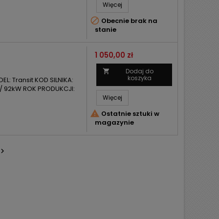
Więcej

Obecnie brak na
stanie
Cena
1 050,00 zł
Dodaj do

koszyka
L: Transit KOD SILNIKA:
/ 92kW ROK PRODUKCJI:
Więcej

Ostatnie sztuki w
magazynie
