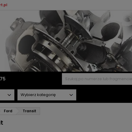
t.pl
575
Ford
Transit
it