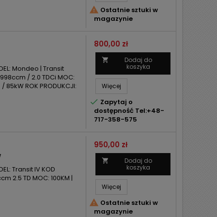

Ostatnie sztuki w
magazynie
Cena
800,00 zł
Dodaj do

koszyka
EL: Mondeo | Transit
 1998ccm / 2.0 TDCi MOC:
KM / 85kW ROK PRODUKCJI:
Więcej

Zapytaj o
dostępność Tel:+48-
717-358-575
Cena
950,00 zł
W
Dodaj do

koszyka
L: Transit IV KOD
ccm 2.5 TD MOC: 100KM |
Więcej

Ostatnie sztuki w
magazynie