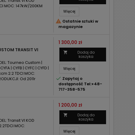
L: Transit VI KOD
DCI MOC: 147kW/200KM
Więcej

Ostatnie sztuki w
magazynie
Cena
1 300,00 zł
STOM TRANSIT VI
Dodaj do

koszyka
DEL: Tourneo Custom |
CYFA | CYFB | CYFC | CYFD |
Więcej
8ccm 2.2 TDCI MOC:

Zapytaj o
ODUKCJI: Od 2011r
dostępność Tel:+48-
717-358-575
Cena
1 200,00 zł
Dodaj do

koszyka
L: Transit VI KOD
2.2TDCI MOC:
Więcej