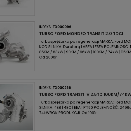
INDEKS:
TX000096
TURBO FORD MONDEO TRANSIT 2.0 TDCI
Turbosprężarka po regeneracji MARKA: Ford MOD
KOD SILNIKA: Duratorq | ABFA | F3FA POJEMNOŚĆ:
85KM / 63kW | 90KM / 66kW | 100KM / 74kW | 115
Od 2000r
INDEKS:
TX000266
TURBO FORD TRANSIT IV 2.5TD 100KM/74K
Turbosprężarka po regeneracji MARKA: Ford MODE
SILNIKA: 4EB | 4EC | EEA | FT190 POJEMNOŚĆ: 2496
74kWROK PRODUKCJI: Od 1991r