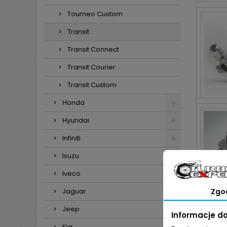
Tourneo Custom
Transit
Transit Connect
Transit Courier
Transit Custom
Honda
Hyundai
Infiniti
Isuzu
Iveco
Jaguar
Zgo
Jeep
Informacje d
Kia