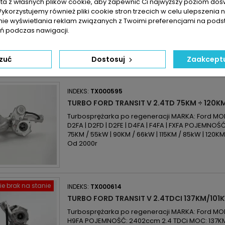
sta z własnych plików cookie, aby zapewnić Ci najwyższy poziom do
Wykorzystujemy również pliki cookie stron trzecich w celu ulepszenia 
Turbosprężarka po regeneracji MARKA: Ford | Lan
nie wyświetlania reklam związanych z Twoimi preferencjami na pods
Defender KOD SILNIKA: 244DT | H9FB | H9FD | 
2.4 TDCi / Td4 MOC: 122KM / 90kW | 140KM / 103
 podczas nawigacji.
2006r
zuć
Dostosuj
Zaakceptu
INDEKS:
TX000595
TURBO FORD TRANSIT V 2.4TD 75KM ÷ 120K
Turbosprężarka po regeneracji MARKA: Ford MODE
D2FA | D2FD | D2FE | D4FA | F4FA | FXFA POJEMNO
75KM / 55kW | 90KM / 66kW | 115KM / 85kW | 120
Od 2000r
e brak na stanie
INDEKS:
TX000614
TURBO FORD TRANSIT V 2.4TDCI 137KM/101
Turbosprężarka po regeneracji MARKA: Ford MODE
H9FA POJEMNOŚĆ: 2402ccm 2.4 TDCi MOC: 137KM