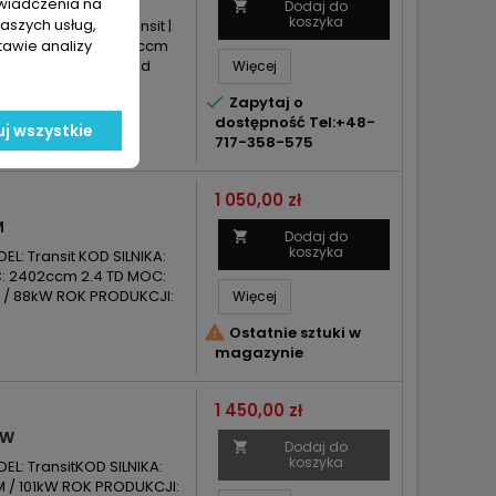
świadczenia na
Dodaj do

koszyka
naszych usług,
d Rover MODEL: Transit |
tawie analizy
PUMAPOJEMNOŚĆ: 2402ccm
kW ROK PRODUKCJI: Od
Więcej

Zapytaj o
dostępność Tel:+48-
j wszystkie
717-358-575
Cena
1 050,00 zł
M
Dodaj do

koszyka
L: Transit KOD SILNIKA:
ŚĆ: 2402ccm 2.4 TD MOC:
KM / 88kW ROK PRODUKCJI:
Więcej

Ostatnie sztuki w
magazynie
Cena
1 450,00 zł
KW
Dodaj do

koszyka
L: TransitKOD SILNIKA:
 / 101kW ROK PRODUKCJI: