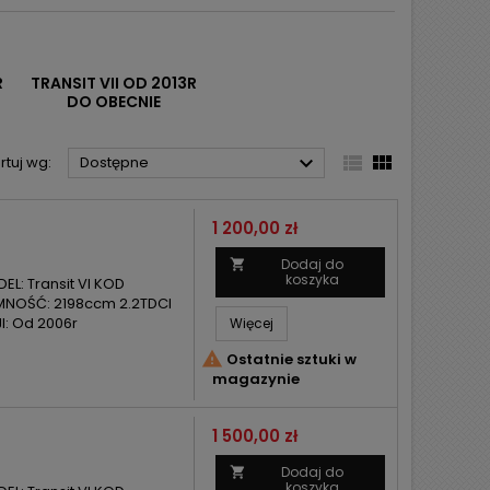
R
TRANSIT VII OD 2013R
DO OBECNIE



rtuj wg:
Dostępne
Cena
1 200,00 zł
Dodaj do

koszyka
L: Transit VI KOD
MNOŚĆ: 2198ccm 2.2TDCI
: Od 2006r
Więcej

Ostatnie sztuki w
magazynie
Cena
1 500,00 zł
Dodaj do

koszyka