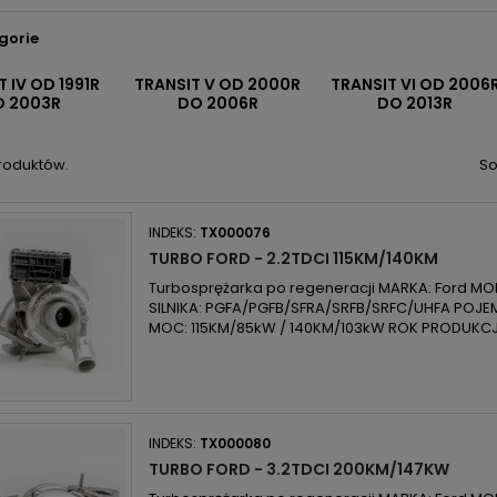
gorie
 IV OD 1991R
TRANSIT V OD 2000R
TRANSIT VI OD 2006
 2003R
DO 2006R
DO 2013R
produktów.
So
INDEKS:
TX000076
TURBO FORD - 2.2TDCI 115KM/140KM
Turbosprężarka po regeneracji MARKA: Ford MODE
SILNIKA: PGFA/PGFB/SFRA/SRFB/SRFC/UHFA POJE
MOC: 115KM/85kW / 140KM/103kW ROK PRODUKCJI
INDEKS:
TX000080
TURBO FORD - 3.2TDCI 200KM/147KW