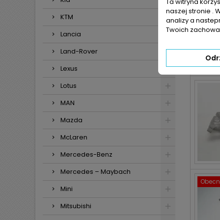
Ta witryna korzy
naszej stronie . 
KTM
analizy a nastep
Twoich zachowań
Lancia
Land-Rover
Odr
Lexus
Lotus
MAN
Mazda
McLaren
Mercedes-Benz
Mercedes – Maybach
Obecni
Mini
Mitsubishi