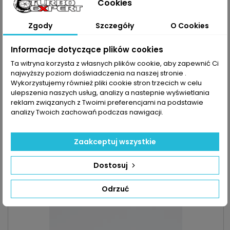
Cookies
Zgody
Szczegóły
O Cookies
Informacje dotyczące plików cookies
Ta witryna korzysta z własnych plików cookie, aby zapewnić Ci
najwyższy poziom doświadczenia na naszej stronie .
Wykorzystujemy również pliki cookie stron trzecich w celu
ulepszenia naszych usług, analizy a nastepnie wyświetlania
reklam związanych z Twoimi preferencjami na podstawie
INDEKS:
TX000291
analizy Twoich zachowań podczas nawigacji.
TURBO CITROEN PEUGEOT TOYOTA 1.4HDI 54KM/40KW
68KM/50KW
Turbosprężarka po regeneracji MARKA: Citroen | Peugeot |
Zaakceptuj wszystkie
Toyota MODEL: C1 | Nemo | 107 | Bipper | Aygo KOD SILNIKA: 8HS |
8HT | DV4D | DV4TD | 2WZ-TV POJEMNOŚĆ: 1398 ccm 1.4D | 1.4
Cena
800,00 zł
Dostosuj
HDI MOC: 54KM/40kW | 68KM/50kW ROK PRODUKCJI: Od 2005r
Dodaj do koszyka

Odrzuć

Ostatnie sztuki w magazynie