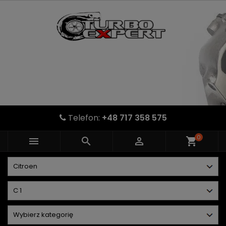
Telefon:
+48 717 358 575
0



shopping_cart