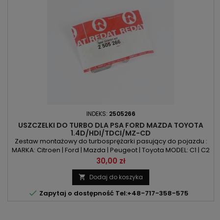
INDEKS:
2505266
USZCZELKI DO TURBO DLA PSA FORD MAZDA TOYOTA
1.4D/HDI/TDCI/MZ-CD
Zestaw montażowy do turbosprężarki pasujący do pojazdu :
MARKA: Citroen | Ford | Mazda | Peugeot | Toyota MODEL: C1 | C2
| C3 | Nemo | Xsara | Fiesta | Fusion | Mazda 2 | 107 | 206 | 207 |
Cena
30,00 zł
307 | 1007 | Bipper | Aygo KOD SILNIKA: 8HR | 8HS | 8HT | 8HX | 8HZ
| F6JA | F6JB | DV4C | DV4D | DV4TD | 2WZ-TV POJEMNOŚĆ:
Dodaj do koszyka

1398ccm 1.4D | 1.4HDI | 1.4TDCI | 1.4MZ-CD...

Zapytaj o dostępność Tel:+48-717-358-575