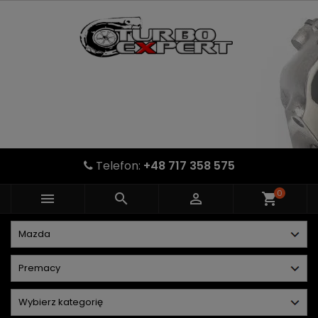
Telefon:
+48 717 358 575
0



shopping_cart