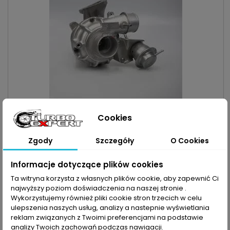
INDEKS:
TX000571
Cookies
TURBO MAZDA 323 626 PREMACY 2.0 TD 90KM/66KW
Turbosprężarka po regeneracji MARKA: Mazda MODEL: 323 |
Zgody
Szczegóły
O Cookies
626 | Premacy KOD SILNIKA: RF4F POJEMNOŚĆ: 1998ccm 2.0 TD
MOC: 90KM / 66kW ROK PRODUKCJI: Od 1998r
Cena
850,00 zł
Informacje dotyczące plików cookies
Dodaj do koszyka
Ta witryna korzysta z własnych plików cookie, aby zapewnić Ci

najwyższy poziom doświadczenia na naszej stronie .

Zapytaj o dostępność Tel:+48-717-358-575
Wykorzystujemy również pliki cookie stron trzecich w celu
ulepszenia naszych usług, analizy a nastepnie wyświetlania
reklam związanych z Twoimi preferencjami na podstawie
analizy Twoich zachowań podczas nawigacji.