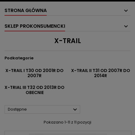
STRONA GŁÓWNA
SKLEP PROKONSUMENCKI
X-TRAIL
Podkategorie
X-TRAIL I T30 OD 2001R DO
X-TRAIL II T31 OD 2007R DO
2007R
2014R
X-TRIAL III T32 OD 2013R DO
OBECNIE

Dostępne
Pokazano 1-11 z 11 pozycji