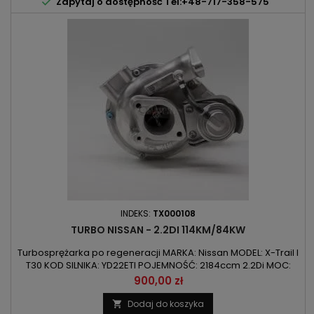

Zapytaj o dostępność Tel:+48-717-358-575
INDEKS:
TX000108
TURBO NISSAN - 2.2DI 114KM/84KW
Turbosprężarka po regeneracji MARKA: Nissan MODEL: X-Trail I
T30 KOD SILNIKA: YD22ETI POJEMNOŚĆ: 2184ccm 2.2Di MOC:
84kW/114KM ROK PRODUKCJI: Od 2001r
Cena
900,00 zł
Dodaj do koszyka
