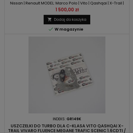
Nissan | Renault MODEL: Marco Polo | Vito | Qashqai | X-Trail |
Grand Scenic | Kadjar | Koleos | Megane | Scenic | Talisman
Cena
1 500,00 zł
KOD SILNIKA: OM622.851 | R9N | R9N400 | R9N401POJEMNOŚĆ:
1749ccm 1.7l MOC: 102KM/75kW | 120KM/88kW | 136KM/100kW |
Dodaj do koszyka

150KM/110kW ROK PRODUKCJI: Od 2018r

W magazynie
INDEKS:
GR149K
USZCZELKI DO TURBO DLA C-KLASA VITO QASHQAI X-
TRAIL VIVARO FLUENCE MEGANE TRAFIC SCENIC 1.6CDTI /