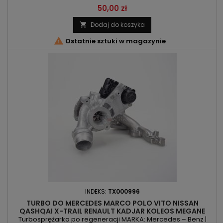
KOD SILNIKA: YD1 | YD22ED POJEMNOŚĆ: 2184ccm 2.2Di MOC:
Cena
50,00 zł
126KM/92kW | 136KM/100kW
Dodaj do koszyka


Ostatnie sztuki w magazynie
INDEKS:
TX000996
TURBO DO MERCEDES MARCO POLO VITO NISSAN
QASHQAI X-TRAIL RENAULT KADJAR KOLEOS MEGANE
SCENIC TALISMAN - 1.7L
Turbosprężarka po regeneracji MARKA: Mercedes – Benz |