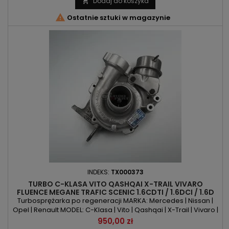
Dodaj do koszyka


Ostatnie sztuki w magazynie
INDEKS:
TX000373
TURBO C-KLASA VITO QASHQAI X-TRAIL VIVARO
FLUENCE MEGANE TRAFIC SCENIC 1.6CDTI / 1.6DCI / 1.6D
Turbosprężarka po regeneracji MARKA: Mercedes | Nissan |
Opel | Renault MODEL: C-Klasa | Vito | Qashqai | X-Trail | Vivaro |
Fluence | Megane | Trafic | Scenic KOD SILNIKA: OM 622.951 | OM
Cena
950,00 zł
626.951 | R9M | R9M 402 POJEMNOŚĆ: 1598ccm | 1.6 CDTI | 1.6 DCI