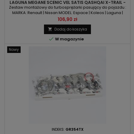
LAGUNA MEGANE SCENIC VEL SATIS QASHQAI X-TRAIL -
2.0DCI 130KM 150KM 173KM 178KM
Zestaw montażowy do turbosprężarki pasujący do pojazdu :
MARKA: Renault | Nissan MODEL: Espace | Koleos | Laguna |
Megane | Scenic | Vel Satis | Qashqai | X-Trail KOD SILNIKA: M1D |
Cena
106,90 zł
M9R | M9R615 | M9R700 | M9R721 | M9R722 | M9R740 | M9R742 |
M9R744 | M9R760 | M9R802 | M9R805 | M9R814 | M9R816 |
Dodaj do koszyka

M9R820 | M9R830 | M9R832 | M9R855 | M9R856 POJEMNOŚĆ:

W magazynie
1995ccm...
Nowy
INDEKS:
GR354TX