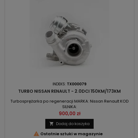
INDEKS:
TX000079
TURBO NISSAN RENAULT - 2.0DCI 150KM/173KM
Turbosprężarka po regeneracji MARKA: Nissan Renault KOD
SILNIKA:
M9R/M9R742/M9R744/M9R802/M9R805/M9R814/M9R816/M9R820
Cena
900,00 zł
POJEMNOŚĆ: 1995ccm 2.0DCI MOC: 110kW/150KM /
127kW/173KM ROK PRODUKCJI: 2007r
Dodaj do koszyka


Ostatnie sztuki w magazynie