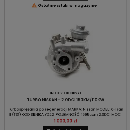

Ostatnie sztuki w magazynie
INDEKS:
TX000271
TURBO NISSAN - 2.0DCI 150KM/110KW
Turbosprężarka po regeneracji MARKA: Nissan MODEL: X-Trail
II (T31) KOD SILNIKA:YD22 POJEMNOŚĆ: 1995ccm 2.0DCI MOC:
110kW/150KM ROK PRODUKCJI: od 2007r
Cena
1 000,00 zł