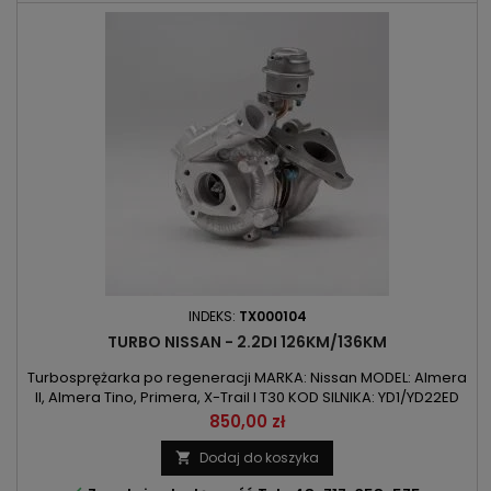
INDEKS:
TX000104
TURBO NISSAN - 2.2DI 126KM/136KM
Turbosprężarka po regeneracji MARKA: Nissan MODEL: Almera
II, Almera Tino, Primera, X-Trail I T30 KOD SILNIKA: YD1/YD22ED
POJEMNOŚĆ: 2184ccm 2.2Di MOC: 92kW/126KM / 100kW/136KM
Cena
850,00 zł
ROK PRODUKCJI: Od 2000r
Dodaj do koszyka
