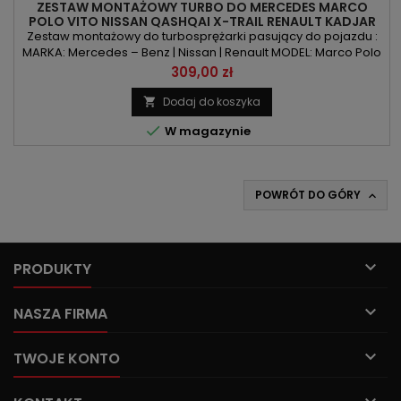
ZESTAW MONTAŻOWY TURBO DO MERCEDES MARCO
POLO VITO NISSAN QASHQAI X-TRAIL RENAULT KADJAR
KOLEOS MEGANE SCENIC TALISMAN - 1.7L
Zestaw montażowy do turbosprężarki pasujący do pojazdu :
MARKA: Mercedes – Benz | Nissan | Renault MODEL: Marco Polo
| Vito | Qashqai | X-Trail | Grand Scenic | Kadjar | Koleos |
Cena
309,00 zł
Megane | Scenic | Talisman KOD SILNIKA: OM622.851 | R9N |
R9N400 | R9N401POJEMNOŚĆ: 1749ccm 1.7l MOC: 102KM/75kW |
Dodaj do koszyka

120KM/88kW | 136KM/100kW | 150KM/110kW

W magazynie
POWRÓT DO GÓRY


PRODUKTY

NASZA FIRMA

TWOJE KONTO