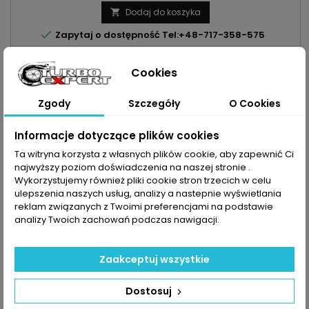
| 1.6d MOC: 88KM/65kW | 90KM/66kW | 116KM/85kW |
Dodaj do koszyka

120KM/88kW | 125KM/92kW 130KM/96kW | 136KM/100kW ROK...

Zapytaj o dostępność Tel:+48-717-358-575
Cookies
Zgody
Szczegóły
O Cookies
Informacje dotyczące plików cookies
Ta witryna korzysta z własnych plików cookie, aby zapewnić Ci
najwyższy poziom doświadczenia na naszej stronie .
Wykorzystujemy również pliki cookie stron trzecich w celu
ulepszenia naszych usług, analizy a nastepnie wyświetlania
reklam związanych z Twoimi preferencjami na podstawie
analizy Twoich zachowań podczas nawigacji.
INDEKS:
TX000872
TURBO NISSAN JUKE | PULSAR | QASHQAI | X-TRAIL 1.6
Zaakceptuj wszystkie
DIG-T 163KM/190KM
Turbosprężarka po regeneracji MARKA: Nissan MODEL: Juke |
Dostosuj
Pulsar | Qashqai | X-Trail KOD SILNIKA: MR16DDT POJEMNOŚĆ:
1618ccm 1.6 DIG-T MOC: 163KM/120kW | 190KM/140kW ROK
Cena