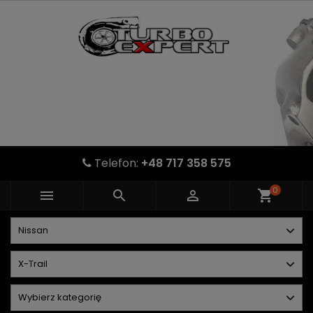
Telefon:
+48 717 358 575
0



shopping_cart