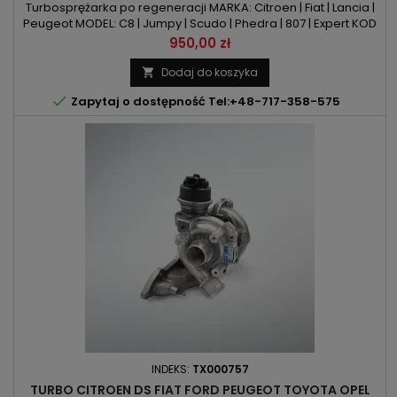
Turbosprężarka po regeneracji MARKA: Citroen | Fiat | Lancia |
Peugeot MODEL: C8 | Jumpy | Scudo | Phedra | 807 | Expert KOD
SILNIKA: RHR | DW10BTED4 | DW10UTED4 FAP | DW10BTED4 FAP
Cena
950,00 zł
POJEMNOŚĆ: 1997ccm 2.0 HDI/Multijet/JTD MOC: 136KM / 100kW
ROK PRODUKCJI: Od 2006r
Dodaj do koszyka


Zapytaj o dostępność Tel:+48-717-358-575
INDEKS:
TX000757
TURBO CITROEN DS FIAT FORD PEUGEOT TOYOTA OPEL