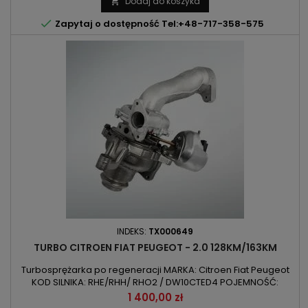
Dodaj do koszyka


Zapytaj o dostępność Tel:+48-717-358-575
INDEKS:
TX000649
TURBO CITROEN FIAT PEUGEOT - 2.0 128KM/163KM
Turbosprężarka po regeneracji MARKA: Citroen Fiat Peugeot
KOD SILNIKA: RHE/RHH/ RHO2 / DW10CTED4 POJEMNOŚĆ:
1997ccm 2.0HDI , 2.0Multiejt MOC: 94kW/128KM 120kW/163KM
Cena
1 400,00 zł
ROK PRODUKCJI: Od 2006r UWAGA: Turbo bez chłodzenia