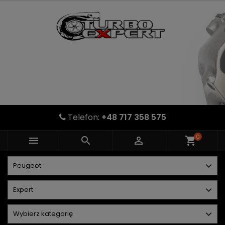
Telefon:
+48 717 358 575
0



shopping_cart