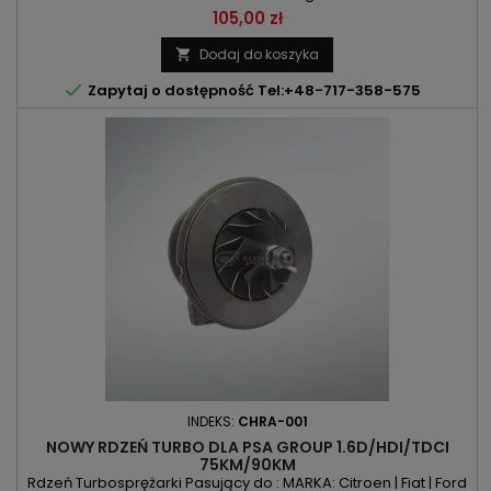
| C5 | C8 | Jumpy | Ulysse | Scudo | C-Max | Focus | Galaxy | Kuga
Cena
105,00 zł
| Mondeo | S-Max | Phedra | 307 | 308 | 407| 508 | 607 | 807 |
Expert | C30 | C70 | S40 | V50 KOD SILNIKA: LJ46G / PUMA / QJBA
Dodaj do koszyka

/ QJBB / QJBC / QJBC / QJBD / QJBD /...

Zapytaj o dostępność Tel:+48-717-358-575
INDEKS:
CHRA-001
NOWY RDZEŃ TURBO DLA PSA GROUP 1.6D/HDI/TDCI
75KM/90KM
Rdzeń Turbosprężarki Pasujący do : MARKA: Citroen | Fiat | Ford