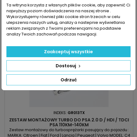
52,90 zł
75KM/55kW | 90KM/66kW | 92KM/68kW | 109KM/80kW |
Ta witryna korzysta z własnych plików cookie, aby zapewnić Ci
112KM/82kW | 114KM/84kW 115KM/84kW
Dodaj do koszyka
najwyższy poziom doświadczenia na naszej stronie .

Wykorzystujemy również pliki cookie stron trzecich w celu

Zapytaj o dostępność Tel:+48-717-358-575
ulepszenia naszych usług, analizy a nastepnie wyświetlania
reklam związanych z Twoimi preferencjami na podstawie
analizy Twoich zachowań podczas nawigacji.
Zaakceptuj wszystkie
Dostosuj
Odrzuć
INDEKS:
GR013TX
ZESTAW MONTAŻOWY TURBO DO PSA 2.0 D / HDI / TDCI
PSA 110KM-140KM
Zestaw montażowy do turbosprężarki pasujący do pojazdu :
MARKA: Citroen | Fiat | Ford | Lancia | Peugeot | Volvo MODEL: C4