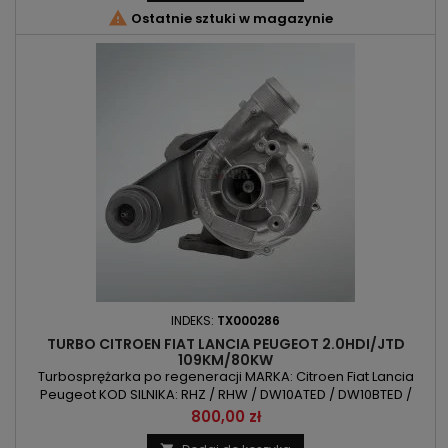

Ostatnie sztuki w magazynie
INDEKS:
TX000286
TURBO CITROEN FIAT LANCIA PEUGEOT 2.0HDI/JTD
109KM/80KW
Turbosprężarka po regeneracji MARKA: Citroen Fiat Lancia
Peugeot KOD SILNIKA: RHZ / RHW / DW10ATED / DW10BTED /
DW10ATED4 POJEMNOŚĆ: 1997 ccm 2.0HDI / 2.0JTD MOC:
Cena
800,00 zł
80kW/109KM ROK PRODUKCJI: Od 1999r