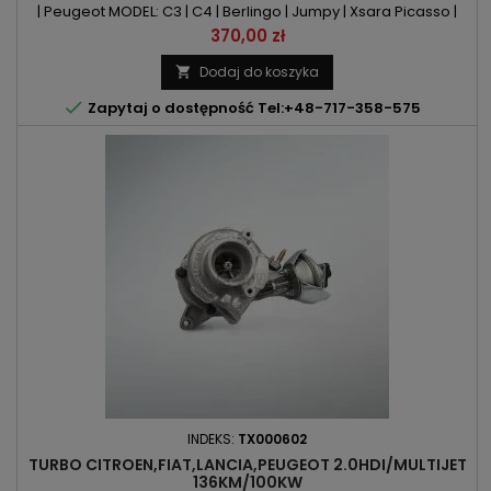
| Peugeot MODEL: C3 | C4 | Berlingo | Jumpy | Xsara Picasso |
Scudo | C-MAX | Fiesta | Focus | Fusion | 207 | 307 | 308| Expert |
Cena
370,00 zł
Partner KOD SILNIKA: 9HU | DV6B | DV6ATED4 POJEMNOŚĆ:
1560ccm 1.6 HDI | Multijet | TDCIMOC: 75KM | 90KM / 55kW | 66kW
Dodaj do koszyka


Zapytaj o dostępność Tel:+48-717-358-575
INDEKS:
TX000602
TURBO CITROEN,FIAT,LANCIA,PEUGEOT 2.0HDI/MULTIJET
136KM/100KW