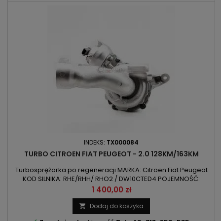
INDEKS:
TX000084
TURBO CITROEN FIAT PEUGEOT - 2.0 128KM/163KM
Turbosprężarka po regeneracji MARKA: Citroen Fiat Peugeot
KOD SILNIKA: RHE/RHH/ RHO2 / DW10CTED4 POJEMNOŚĆ:
1997ccm 2.0HDI , 2.0Multiejt MOC: 94kW/128KM 120kW/163KM
Cena
1 400,00 zł
ROK PRODUKCJI: Od 2006r UWAGA: Turbo chłodzone cieczą
Dodaj do koszyka
