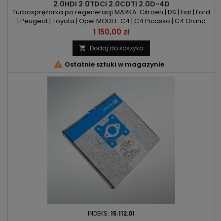
2.0HDI 2.0TDCI 2.0CDTI 2.0D-4D
Turbosprężarka po regeneracji MARKA: Citroen | DS | Fiat | Ford
| Peugeot | Toyota | Opel MODEL: C4 | C4 Picasso | C4 Grand
Picasso | C4 Spacetourer | C5 | C5 Aircorss | DS4 | DS5 | Jumpy |
Cena
1 150,00 zł
Spacetourer | DS 4 | DS 5 | DS 7 | Scudo | C-Max | Grand C-Max |
Focus | Galaxy | Kuga | Mondeo | S-Max | 308 | 3008 | 508 | 5008 |
Dodaj do koszyka

Expert | Traveller | Proace |...

Ostatnie sztuki w magazynie
INDEKS:
15.112.01