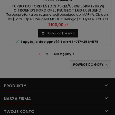
INDEKS:
TX000873
TURBO DO FORD 1.5TDCI 75KM/55KW 95KM/70KW|
CITROEN DS FORD OPEL PEUGEOT 1.6D 1.6BLUEHDI
75KM/55KW | 99KM/73KW | 100KM/73KW
Turbosprężarka po regeneracji pasująca do: MARKA: Citroen |
DS | Ford | Opel | Peugeot MODEL: Berlingo | C-Elysee | C3 | C3
Aircross | C3 Picasso | C4 | C4 Cactus | C4 Picasso | C4 Grand
Cena
1 100,00 zł
Picasso | C4 Spacetourer | C4 Grand Spacetourer | Jumpy |
Spacetourer | DS3 | DS4 | B-Max | Fiesta | KA+ | Combo |
Dodaj do koszyka

Crossland | Crossland X | 208 | 2008 | 301 | 308 |...

Zapytaj o dostępność Tel:+48-717-358-575
1
2
Następny

POWRÓT DO GÓRY


PRODUKTY

NASZA FIRMA

TWOJE KONTO