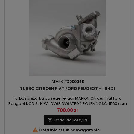
INDEKS:
TX000048
TURBO CITROEN FIAT FORD PEUGEOT - 1.6HDI
Turbosprężarka po regeneracji MARKA: Citroen Fiat Ford
Peugeot KOD SILNIKA: DV6B DV6ATED4 POJEMNOŚĆ: 1560 ccm
1.6HDI/Multijet/TDCI MOC: 55kW/75KM / 66kW/90KM ROK
Cena
700,00 zł
PRODUKCJI: Od 2004r
Dodaj do koszyka


Ostatnie sztuki w magazynie