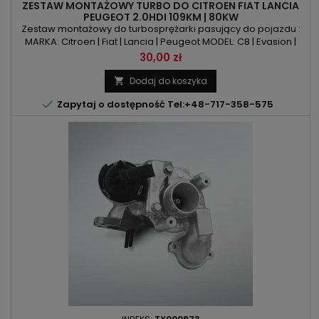
ZESTAW MONTAŻOWY TURBO DO CITROEN FIAT LANCIA
PEUGEOT 2.0HDI 109KM | 80KW
Zestaw montażowy do turbosprężarki pasujący do pojazdu :
MARKA: Citroen | Fiat | Lancia | Peugeot MODEL: C8 | Evasion |
Jumpy | Scudo | Ulysse | Phedra | Zeta | 806 | 807 | Expert KOD
Cena
30,00 zł
SILNIKA: RHZ | RHW | DW10ATED | DW10BTED | DW10ATED4
POJEMNOŚĆ: 1997ccm 2.0 HDI | 2.0 JTD MOC: 109KM / 80kW
Dodaj do koszyka


Zapytaj o dostępność Tel:+48-717-358-575