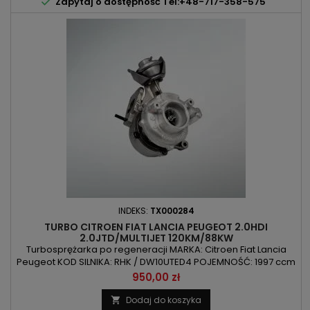

Zapytaj o dostępność Tel:+48-717-358-575
INDEKS:
TX000284
TURBO CITROEN FIAT LANCIA PEUGEOT 2.0HDI
2.0JTD/MULTIJET 120KM/88KW
Turbosprężarka po regeneracji MARKA: Citroen Fiat Lancia
Peugeot KOD SILNIKA: RHK / DW10UTED4 POJEMNOŚĆ: 1997 ccm
2.0HDI / 2.0JTD / 2.0MULTIJET MOC: 88kW/120KM ROK
Cena
950,00 zł
PRODUKCJI: Od 2006r
Dodaj do koszyka
