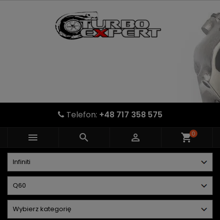
Telefon:
+48 717 358 575
0



shopping_cart