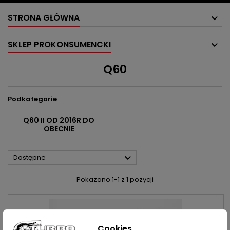
STRONA GŁÓWNA
SKLEP PROKONSUMENCKI
Q60
Podkategorie
Q60 II OD 2016R DO
OBECNIE

Dostępne
Pokazano 1-1 z 1 pozycji
Cookies