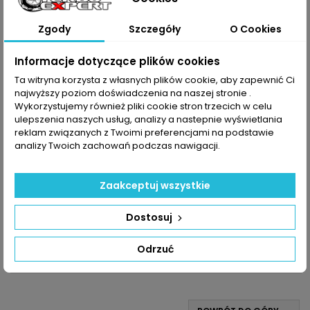
Zgody
Szczegóły
O Cookies
Informacje dotyczące plików cookies
Ta witryna korzysta z własnych plików cookie, aby zapewnić Ci
najwyższy poziom doświadczenia na naszej stronie .
Wykorzystujemy również pliki cookie stron trzecich w celu
ulepszenia naszych usług, analizy a nastepnie wyświetlania
reklam związanych z Twoimi preferencjami na podstawie
analizy Twoich zachowań podczas nawigacji.
INDEKS:
TX000862
TURBO INFINITI Q50 Q60 2.0T 211KM / 155KW
Zaakceptuj wszystkie
Turbosprężarka po regeneracji MARKA: Infiniti MODEL: Q50 |
Q60 KOD SILNIKA: M 274 POJEMNOŚĆ: 1991ccm 2.0 T MOC: 211KM
/ 155kW ROK PRODUKCJI: Od 2014r UWAGA: Alternatywna
Cena
1 800,00 zł
Dostosuj
turbosprężarka - INDEKS TX000661
Dodaj do koszyka

Odrzuć

Ostatnie sztuki w magazynie