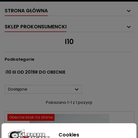
STRONA GŁÓWNA
SKLEP PROKONSUMENCKI
I10
Podkategorie
I10 III OD 2019R DO OBECNIE

Dostępne
Pokazano 1-1 z 1 pozycji
Obecnie brak na stanie
Cookies