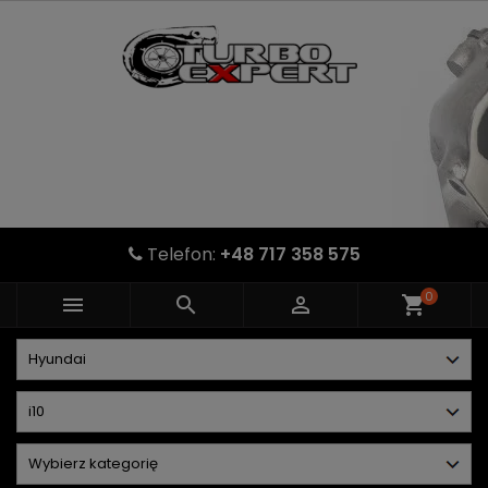
Telefon:
+48 717 358 575
0



shopping_cart