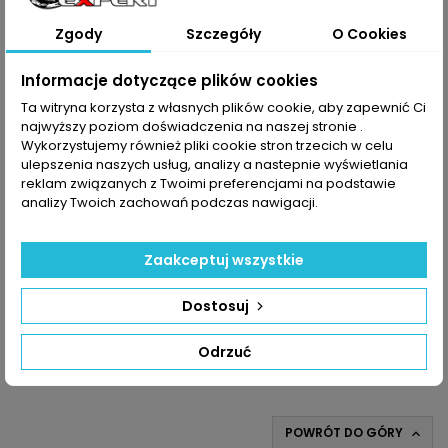
Zgody
Szczegóły
O Cookies
Informacje dotyczące plików cookies
Ta witryna korzysta z własnych plików cookie, aby zapewnić Ci
najwyższy poziom doświadczenia na naszej stronie .
Wykorzystujemy również pliki cookie stron trzecich w celu
ulepszenia naszych usług, analizy a nastepnie wyświetlania
reklam związanych z Twoimi preferencjami na podstawie
INDEKS:
TX000738
analizy Twoich zachowań podczas nawigacji.
TURBO HYUNDAI I10 1.0T-GDI 100KM/74KW
Turbosprężarka po regeneracji MARKA: Hyundai MODEL: i10
Zaakceptuj wszystkie
KOD SILNIKA: N/A POJEMNOŚĆ: 998ccm 1.0 T-GDI MOC: 100KM /
74kW ROK PRODUKCJI: Od 2009r
Cena
1 600,00 zł
Dostosuj
Dodaj do koszyka

Odrzuć

Obecnie brak na stanie
POWRÓT DO GÓRY
