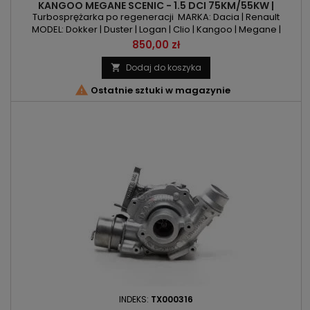
KANGOO MEGANE SCENIC - 1.5 DCI 75KM/55KW |
88KM/65KW | 90KM/66KW
Turbosprężarka po regeneracji MARKA: Dacia | Renault
MODEL: Dokker | Duster | Logan | Clio | Kangoo | Megane |
Scenic KOD SILNIKA: K9K 808 | K9K 892 | K9K 894 | K9K EURO5
Cena
850,00 zł
POJEMNOŚĆ: 1461ccm 1.5 DCI MOC: 75KM/55kW | 88KM/65kW |
90KM/66kW ROK PRODUKCJI: Od 2009r
Dodaj do koszyka


Ostatnie sztuki w magazynie
INDEKS:
TX000316