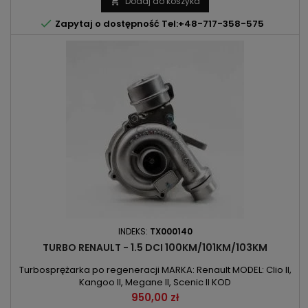
Dodaj do koszyka


Zapytaj o dostępność Tel:+48-717-358-575
INDEKS:
TX000140
TURBO RENAULT - 1.5 DCI 100KM/101KM/103KM
Turbosprężarka po regeneracji MARKA: Renault MODEL: Clio II,
Kangoo II, Megane II, Scenic II KOD
SILNIKA: K9K/K9K712/K9K728/K9K729/K9K804/K9K806/K9K-THP
Cena
950,00 zł
POJEMNOŚĆ: 1461ccm 1.5DCI MOC: 74kW/100KM / 74kW/101KM /