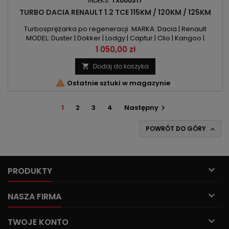
INDEKS:
TX000317
TURBO DACIA RENAULT 1.2 TCE 115KM / 120KM / 125KM
Turbosprężarka po regeneracji MARKA: Dacia | Renault
MODEL: Duster | Dokker | Lodgy | Captur | Clio | Kangoo |
Megane | Scenic KOD SILNIKA: H5FT / H5F400 / H5F402
Cena
1 050,00 zł
POJEMNOŚĆ: 1198 ccm 1.2 TCe MOC: 115KM/85kW | 120KM/88kW
| 125KM/92kW ROK PRODUKCJI: Od 2012r
Dodaj do koszyka


Ostatnie sztuki w magazynie
1
2
3
4
Następny

POWRÓT DO GÓRY


PRODUKTY

NASZA FIRMA

TWOJE KONTO