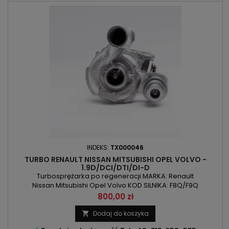
INDEKS:
TX000046
TURBO RENAULT NISSAN MITSUBISHI OPEL VOLVO -
1.9D/DCI/DTI/DI-D
Turbosprężarka po regeneracji MARKA: Renault
Nissan Mitsubishi Opel Volvo KOD SILNIKA: F8Q/F9Q
POJEMNOŚĆ: 1870 ccm 1.9D/DCI/DTI/DI-D MOC: 101KM/74kW /
Cena
800,00 zł
102KM/75kW / 105KM/77kW ROK PRODUKCJI: Od 1999r
Dodaj do koszyka
