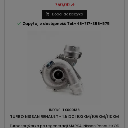
766/K9K-766/K9K-796/K9K-800/K9K-802/K9K-830
Cena
750,00 zł
POJEMNOŚĆ: 1461ccm 1.5DCI MOC: 62kW/84KM / 63kW/86KM
ROK PRODUKCJI: Od 2004r
Dodaj do koszyka


Zapytaj o dostępność Tel:+48-717-358-575
INDEKS:
TX000138
TURBO NISSAN RENAULT - 1.5 DCI 103KM/106KM/110KM
Turbosprężarka po regeneracji MARKA: Nissan Renault KOD