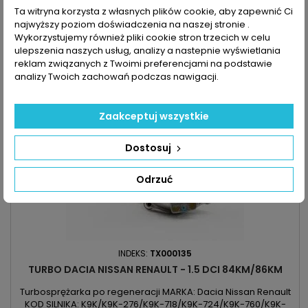
900,00 zł
PRODUKCJI: Od 2005r
Ta witryna korzysta z własnych plików cookie, aby zapewnić Ci
Dodaj do koszyka
najwyższy poziom doświadczenia na naszej stronie .

Wykorzystujemy również pliki cookie stron trzecich w celu

Ostatnie sztuki w magazynie
ulepszenia naszych usług, analizy a nastepnie wyświetlania
reklam związanych z Twoimi preferencjami na podstawie
analizy Twoich zachowań podczas nawigacji.
Zaakceptuj wszystkie
Dostosuj
Odrzuć
INDEKS:
TX000135
TURBO DACIA NISSAN RENAULT - 1.5 DCI 84KM/86KM
Turbosprężarka po regeneracji MARKA: Dacia Nissan Renault
KOD SILNIKA: K9K/K9K-276/K9K-718/K9K-724/K9K-760/K9K-