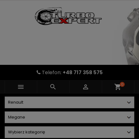
Telefon:
+48 717 358 575
0



shopping_cart