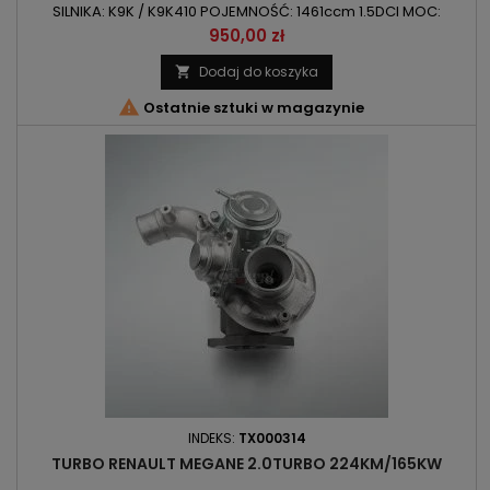
SILNIKA: K9K / K9K410 POJEMNOŚĆ: 1461ccm 1.5DCI MOC:
76kW/103KM / 78kW/106KM / 81kW/110KM ROK PRODUKCJI: Od
Cena
950,00 zł
2005r
Dodaj do koszyka


Ostatnie sztuki w magazynie
INDEKS:
TX000314
TURBO RENAULT MEGANE 2.0TURBO 224KM/165KW