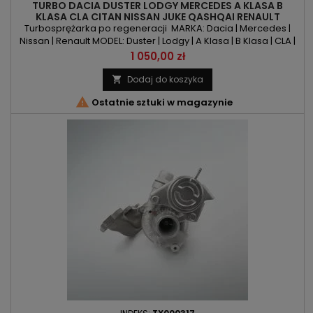
TURBO DACIA DUSTER LODGY MERCEDES A KLASA B
KLASA CLA CITAN NISSAN JUKE QASHQAI RENAULT
LAGUNA LATITUDE MEGANE SCENIC 1.5DCI
Turbosprężarka po regeneracji MARKA: Dacia | Mercedes |
Nissan | Renault MODEL: Duster | Lodgy | A Klasa | B Klasa | CLA |
Citan | Juke | Qashqai | Laguna | Latitude | Megane | Scenic
Cena
1 050,00 zł
KOD SILNIKA: OM607 | K9K 430 | K9K 636 | K9K 780 | K9K 782 | K9K
832 | K9K 836 | K9K 837 | K9K 846 | K9K 896 | OM607 951
Dodaj do koszyka

POJEMNOŚĆ: 1461 ccm 1.5DCI | 1.5d 111CDI | 1.5d...

Ostatnie sztuki w magazynie