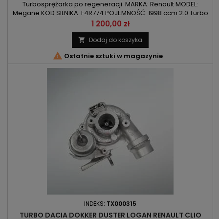
Turbosprężarka po regeneracji MARKA: Renault MODEL:
Megane KOD SILNIKA: F4R774 POJEMNOŚĆ: 1998 ccm 2.0 Turbo
MOC:165kW/224KM ROK PRODUKCJI: Od 2001r
Cena
1 200,00 zł
Dodaj do koszyka


Ostatnie sztuki w magazynie
INDEKS:
TX000315
TURBO DACIA DOKKER DUSTER LOGAN RENAULT CLIO