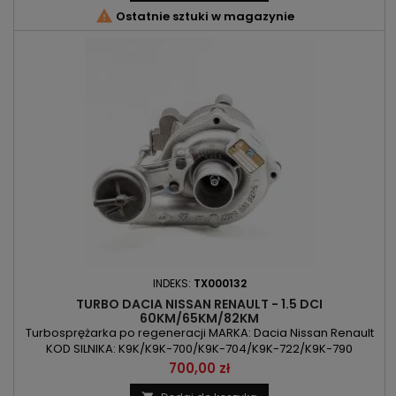

Ostatnie sztuki w magazynie
INDEKS:
TX000132
TURBO DACIA NISSAN RENAULT - 1.5 DCI
60KM/65KM/82KM
Turbosprężarka po regeneracji MARKA: Dacia Nissan Renault
KOD SILNIKA: K9K/K9K-700/K9K-704/K9K-722/K9K-790
POJEMNOŚĆ: 1460ccm 1.5DCI MOC: 44kW/60KM / 48kW/65KM
Cena
700,00 zł
/ 60kW/82KM ROK PRODUKCJI: Od 2000r