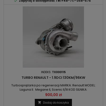

Zapytaj o dostępność Tel:+48-717-358-575
INDEKS:
TX000115
TURBO RENAULT - 1.9DCI 130KM/96KW
Turbosprężarka po regeneracji MARKA: Renault MODEL:
Laguna II. Megane II, Scenic II/III KOD SILNIKA:
F9Q758/F9Q804/F9Q816/F9Q818 POJEMNOŚĆ: 1870ccm 1.9DCI
Cena
900,00 zł
MOC: 96kW/130KM ROK PRODUKCJI: Od 2001r
Dodaj do koszyka
