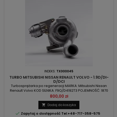
INDEKS:
TX000045
TURBO MITSUBISHI NISSAN RENAULT VOLVO - 1.9D/DI-
D/DCI
Turbosprężarka po regeneracji MARKA: Mitsubishi Nissan
Renault Volvo KOD SILNIKA: F9Q/D4192T3 POJEMNOŚĆ: 1870
ccm 1.9D/DI-D/DCI MOC: 85kW/115KM / 88kW/120KM ROK
Cena
800,00 zł
PRODUKCJI: Od 2000r
Dodaj do koszyka


Zapytaj o dostępność Tel:+48-717-358-575