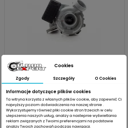
INDEKS:
TX000101
Cookies
TURBO CHRYSLER - 2.2CRD 150KM/110KW
Turbosprężarka po regeneracji MARKA: Chrysler MODEL: PT
Zgody
Szczegóły
O Cookies
Cruiser KOD SILNIKA: OM664 / EDJ POJEMNOŚĆ: 2148ccm
2.2CRD MOC: 110kW/150KM ROK PRODUKCJI: Od 2002r
Cena
1 200,00 zł
Informacje dotyczące plików cookies
Dodaj do koszyka
Ta witryna korzysta z własnych plików cookie, aby zapewnić Ci

najwyższy poziom doświadczenia na naszej stronie .

Ostatnie sztuki w magazynie
Wykorzystujemy również pliki cookie stron trzecich w celu
ulepszenia naszych usług, analizy a nastepnie wyświetlania
reklam związanych z Twoimi preferencjami na podstawie
analizy Twoich zachowań podczas nawigacji.