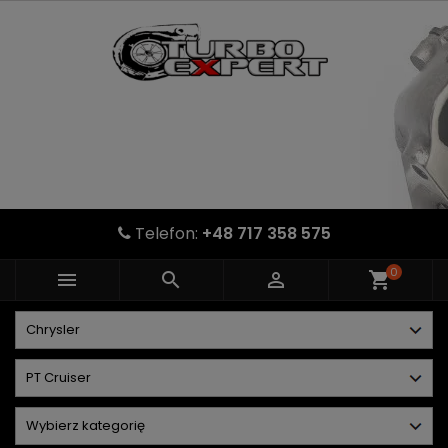
Telefon:
+48 717 358 575
0



shopping_cart