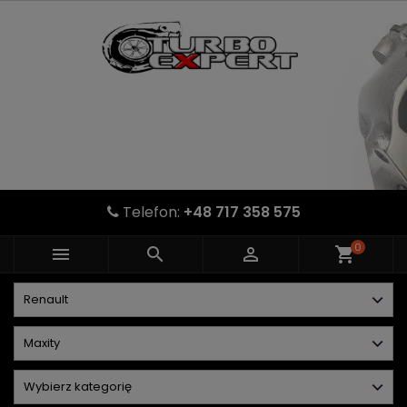
Telefon:
+48 717 358 575
0



shopping_cart