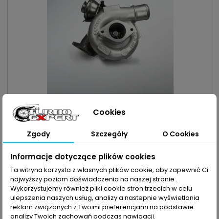
INDEKS:
TX000296
Cookies
TURBO NISSAN ATLEON CABSTAR RENAULT MAXITY 3.0D
150KM/110KW
Turbosprężarka po regeneracji MARKA: Nissan | Renault
Zgody
Szczegóły
O Cookies
MODEL: Atleon | Cabstar | Maxity KOD SILNIKA: ZD30 | ZD30DDTI |
ZD30H HD-5 POJEMNOŚĆ: 2953ccm 3.0 D MOC: 150KM/110kW
Cena
1 600,00 zł
Informacje dotyczące plików cookies
ROK PRODUKCJI: Od 2006r
Dodaj do koszyka
Ta witryna korzysta z własnych plików cookie, aby zapewnić Ci

najwyższy poziom doświadczenia na naszej stronie .

Ostatnie sztuki w magazynie
Wykorzystujemy również pliki cookie stron trzecich w celu
ulepszenia naszych usług, analizy a nastepnie wyświetlania
Nowy
reklam związanych z Twoimi preferencjami na podstawie
analizy Twoich zachowań podczas nawigacji.