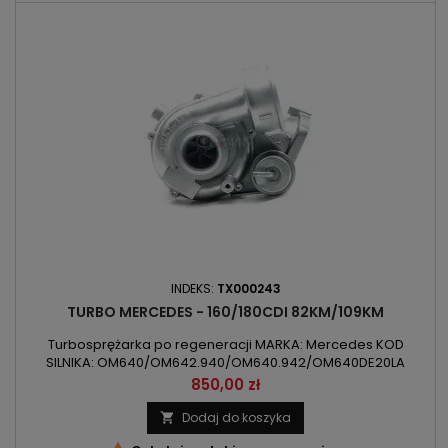
INDEKS:
TX000243
TURBO MERCEDES - 160/180CDI 82KM/109KM
Turbosprężarka po regeneracji MARKA: Mercedes KOD
SILNIKA: OM640/OM642.940/OM640.942/OM640DE20LA
POJEMNOŚĆ: 1991ccm 2.0CDI MOC: 60kW/82KM / 80kW/109KM
Cena
850,00 zł
ROK PRODUKCJI: Od 2004r
Dodaj do koszyka
