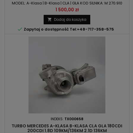
MODEL: A-Klasa | B-Klasa | CLA | GLA KOD SILNIKA: M 270.910
POJEMNOŚĆ: 1595ccm 1.6 lMOC: 102KM/75kW | 122KM/90kW |
Cena
1 500,00 zł
156KM/115kW ROK PRODUKCJI: Od 2011r
Dodaj do koszyka


Zapytaj o dostępność Tel:+48-717-358-575
INDEKS:
TX000658
TURBO MERCEDES A-KLASA B-KLASA CLA GLA 180CDI
200CDI 1.8D 109KM/136KM 2.1D 136KM