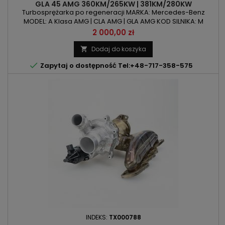
GLA 45 AMG 360KM/265KW | 381KM/280KW
Turbosprężarka po regeneracji MARKA: Mercedes-Benz
MODEL: A Klasa AMG | CLA AMG | GLA AMG KOD SILNIKA: M
133.980 POJEMNOŚĆ: 1991ccm 2.0l MOC: 360KM/265kW |
Cena
2 000,00 zł
381KM/280kW ROK PRODUKCJI: Od 2013r
Dodaj do koszyka


Zapytaj o dostępność Tel:+48-717-358-575
INDEKS:
TX000788