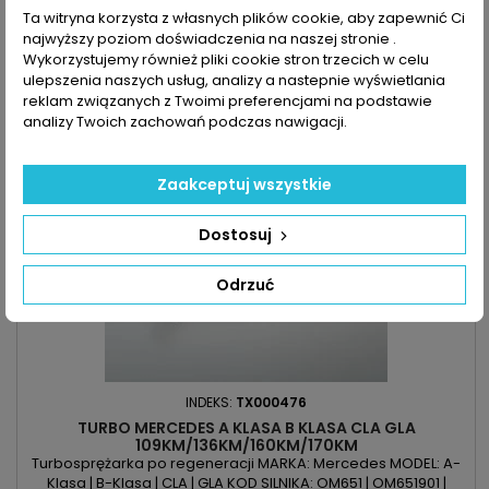
1 050,00 zł
KOD SILNIKA: OM607 | K9K 430 | K9K 636 | K9K 780 | K9K 782 | K9K
Ta witryna korzysta z własnych plików cookie, aby zapewnić Ci
832 | K9K 836 | K9K 837 | K9K 846 | K9K 896 | OM607 951
Dodaj do koszyka
najwyższy poziom doświadczenia na naszej stronie .

POJEMNOŚĆ: 1461 ccm 1.5DCI | 1.5d 111CDI | 1.5d...
Wykorzystujemy również pliki cookie stron trzecich w celu

Ostatnie sztuki w magazynie
ulepszenia naszych usług, analizy a nastepnie wyświetlania
reklam związanych z Twoimi preferencjami na podstawie
analizy Twoich zachowań podczas nawigacji.
Zaakceptuj wszystkie
Dostosuj
Odrzuć
INDEKS:
TX000476
TURBO MERCEDES A KLASA B KLASA CLA GLA
109KM/136KM/160KM/170KM
Turbosprężarka po regeneracji MARKA: Mercedes MODEL: A-
Klasa | B-Klasa | CLA | GLA KOD SILNIKA: OM651 | OM651901 |