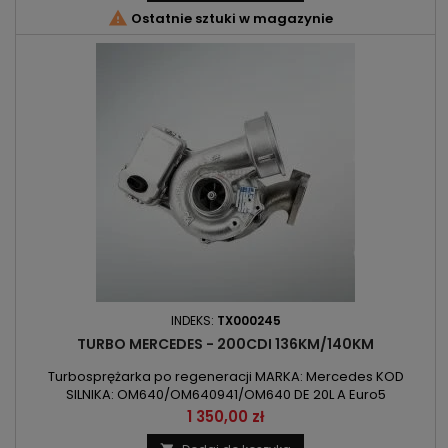

Ostatnie sztuki w magazynie
INDEKS:
TX000245
TURBO MERCEDES - 200CDI 136KM/140KM
Turbosprężarka po regeneracji MARKA: Mercedes KOD
SILNIKA: OM640/OM640941/OM640 DE 20L A Euro5
POJEMNOŚĆ: 1991ccm 2.0CDI MOC: 100kW/136KM /
Cena
1 350,00 zł
103kW/140KM ROK PRODUKCJI: Od 2004r