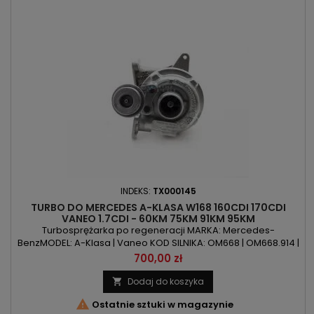
INDEKS:
TX000145
TURBO DO MERCEDES A-KLASA W168 160CDI 170CDI
VANEO 1.7CDI - 60KM 75KM 91KM 95KM
Turbosprężarka po regeneracji MARKA: Mercedes-
BenzMODEL: A-Klasa | Vaneo KOD SILNIKA: OM668 | OM668.914 |
OM668.940 | OM668.941 | OM668.942 | OM668DE17LA
Cena
700,00 zł
POJEMNOŚĆ: 1689ccm 1.7d MOC: 60KM/44kW | 75KM/55kW |
90KM/67kW | 95KM/70kW ROK PRODUKCJI: Od 1998r
Dodaj do koszyka


Ostatnie sztuki w magazynie