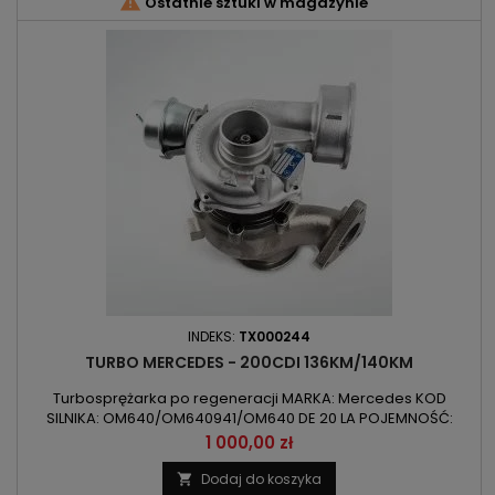

Ostatnie sztuki w magazynie
INDEKS:
TX000244
TURBO MERCEDES - 200CDI 136KM/140KM
Turbosprężarka po regeneracji MARKA: Mercedes KOD
SILNIKA: OM640/OM640941/OM640 DE 20 LA POJEMNOŚĆ:
1991ccm 2.0CDI MOC: 100kW/136KM / 103kW/140KM ROK
Cena
1 000,00 zł
PRODUKCJI: Od 2004r
Dodaj do koszyka
