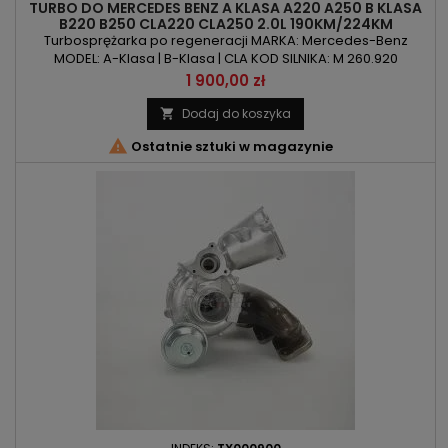
TURBO DO MERCEDES BENZ A KLASA A220 A250 B KLASA
B220 B250 CLA220 CLA250 2.0L 190KM/224KM
Turbosprężarka po regeneracji MARKA: Mercedes-Benz
MODEL: A-Klasa | B-Klasa | CLA KOD SILNIKA: M 260.920
POJEMNOŚĆ: 1991ccm 2.0l MOC: 190KM/140kW | 224KM/165kW
Cena
1 900,00 zł
ROK PRODUKCJI: Od 2018r
Dodaj do koszyka


Ostatnie sztuki w magazynie