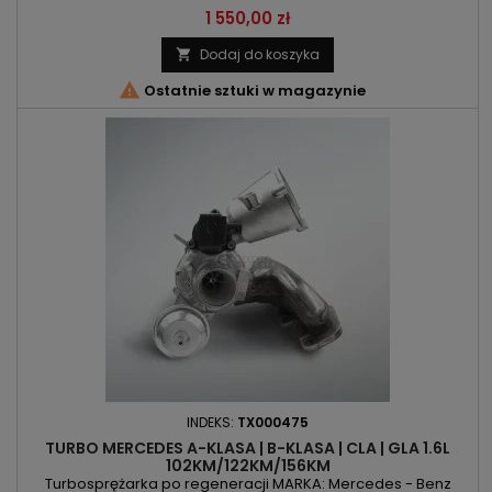
OM651930 POJEMNOŚĆ: 1796ccm 1.8d 180CDI 200CDI | 2143ccm
Cena
1 550,00 zł
2.1d 220CDI MOC: 109KM/80kW | 136KM/100kW | 160KM/120kW |
170KM/125kW ROK PRODUKCJI: Od 2011r
Dodaj do koszyka


Ostatnie sztuki w magazynie
INDEKS:
TX000475
TURBO MERCEDES A-KLASA | B-KLASA | CLA | GLA 1.6L
102KM/122KM/156KM
Turbosprężarka po regeneracji MARKA: Mercedes - Benz