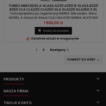
INDEKS:
TX000900
TURBO MERCEDES A-KLASA A220 A250 B-KLASA B220
B250 CLA CLA220 CLA250 GLA GLA220 GLA250 2.0L
184KM/211KM/218KM
Turbosprężarka po regeneracji MARKA: Mercedes -Benz
MODEL: A-Klasa | B-Klasa | CLA | GLA KOD SILNIKA: M 270.920
POJEMNOŚĆ: 1991ccm 2.0l MOC: 184KM/135kW | 211KM/155kW |
Cena
1 600,00 zł
218KM/160kW ROK PRODUKCJI: Od 2013r
Dodaj do koszyka


Ostatnie sztuki w magazynie
1
2
Następny

POWRÓT DO GÓRY


PRODUKTY

NASZA FIRMA

TWOJE KONTO