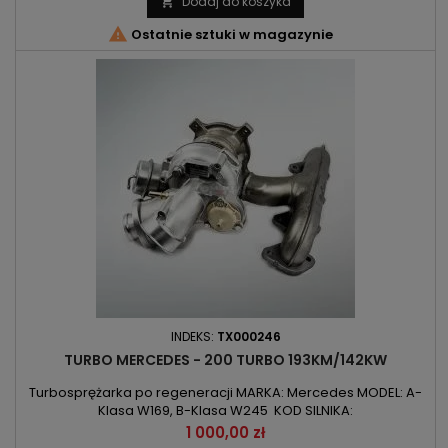
Dodaj do koszyka


Ostatnie sztuki w magazynie
INDEKS:
TX000246
TURBO MERCEDES - 200 TURBO 193KM/142KW
Turbosprężarka po regeneracji MARKA: Mercedes MODEL: A-
Klasa W169, B-Klasa W245 KOD SILNIKA:
M266/M266E20LA/M266980 POJEMNOŚĆ: 2034ccm 2.0TURBO
Cena
1 000,00 zł
MOC: 142kW/193KM ROK PRODUKCJI: Od 2005r