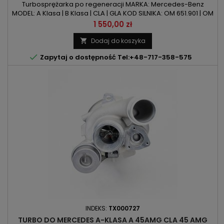
Turbosprężarka po regeneracji MARKA: Mercedes-Benz
MODEL: A Klasa | B Klasa | CLA | GLA KOD SILNIKA: OM 651.901 | OM
651.930 POJEMNOŚĆ: 1796ccm 1.8d POJEMNOŚĆ: 2143ccm 2.1d
Cena
1 550,00 zł
MOC: 1.8d - 109KM/80kW | 136KM/100kW MOC: 2.1d -
136KM/100kW ROK PRODUKCJI: Od 2011r
Dodaj do koszyka


Zapytaj o dostępność Tel:+48-717-358-575
INDEKS:
TX000727
TURBO DO MERCEDES A-KLASA A 45AMG CLA 45 AMG