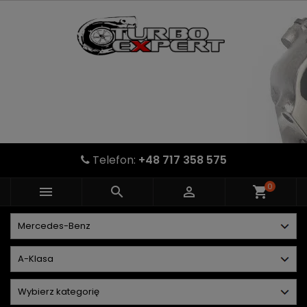
Telefon:
+48 717 358 575
0



shopping_cart