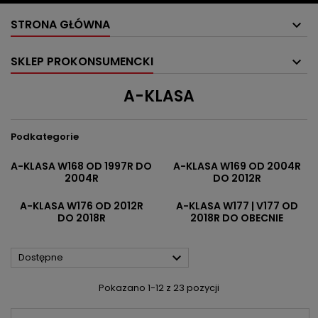
STRONA GŁÓWNA
SKLEP PROKONSUMENCKI
A-KLASA
Podkategorie
A-KLASA W168 OD 1997R DO
A-KLASA W169 OD 2004R
2004R
DO 2012R
A-KLASA W176 OD 2012R
A-KLASA W177 | V177 OD
DO 2018R
2018R DO OBECNIE

Dostępne
Pokazano 1-12 z 23 pozycji