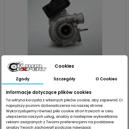
INDEKS:
TX000695
Cookies
TURBO CHRYSLER GRAND VOYAGER 2.8 CRD
163KM/120KW
Turbosprężarka po regeneracji MARKA: Chrysler MODEL:
Zgody
Szczegóły
O Cookies
Grand Voyager KOD SILNIKA: ENS POJEMNOŚĆ: 2777ccm 2.8
CRD MOC: 163KM / 120kW ROK PRODUKCJI: Od 2007r
Cena
1 650,00 zł
Informacje dotyczące plików cookies
Dodaj do koszyka
Ta witryna korzysta z własnych plików cookie, aby zapewnić Ci

najwyższy poziom doświadczenia na naszej stronie .

Ostatnie sztuki w magazynie
Wykorzystujemy również pliki cookie stron trzecich w celu
ulepszenia naszych usług, analizy a nastepnie wyświetlania
reklam związanych z Twoimi preferencjami na podstawie
analizy Twoich zachowań podczas nawigacji.