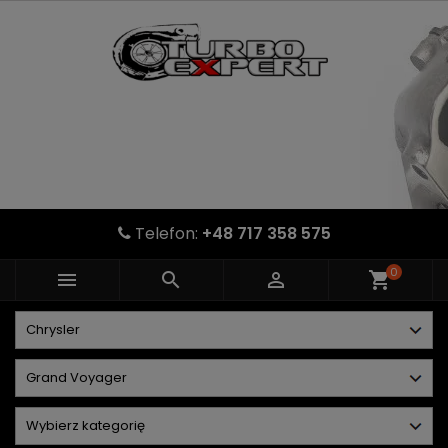
Telefon:
+48 717 358 575
0



shopping_cart