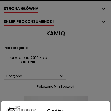
STRONA GŁÓWNA
SKLEP PROKONSUMENCKI
KAMIQ
Podkategorie
KAMIQ I OD 2019R DO
OBECNIE

Dostępne
Pokazano 1-1 z 1 pozycji
Cookies