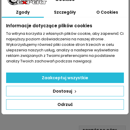
Zgody
Szczegóły
O Cookies
Informacje dotyczące plików cookies
Ta witryna korzysta z własnych plików cookie, aby zapewnić Ci
najwyższy poziom doświadczenia na naszej stronie .
Wykorzystujemy również pliki cookie stron trzecich w celu
ulepszenia naszych usług, analizy a nastepnie wyświetlania
reklam związanych z Twoimi preferencjami na podstawie
analizy Twoich zachowań podczas nawigacji.
INDEKS:
TX000935
TURBO DO A1 A3 Q2 ARONA ATECA IBIZA LEON TOLEDO
FABIA KAMIQ OCTAVIA RAPID SCALA CADDY GOLF POLO
Zaakceptuj wszystkie
T-CROSS UP! 1.0L 82KM - 116KM
Turbosprężarka po regeneracji MARKA: Audi | Seat | Skoda |
Volkswagen MODEL: A1 | A3 | Q2 | Arona | Ateca | Ibiza | Leon |
Toledo | Fabia | Kamiq | Octavia | Rapid | Scala | Caddy |Golf |
Cena
1 200,00 zł
Dostosuj
Polo | T-Cross | UP! KOD SILNIKA: CHZA | CHZB | CHZC | CHZD |
CHZE | CHZG | CHZJ | CHZK | CHZL | DKJA | DKLA | DKLB | DKLC |
Dodaj do koszyka

Odrzuć
DKLD | DKRA | DKRC | DKRD | DKRE | DKRF...

W magazynie