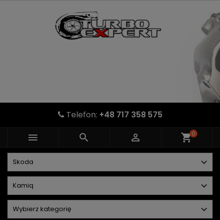
Telefon:
+48 717 358 575
0



shopping_cart