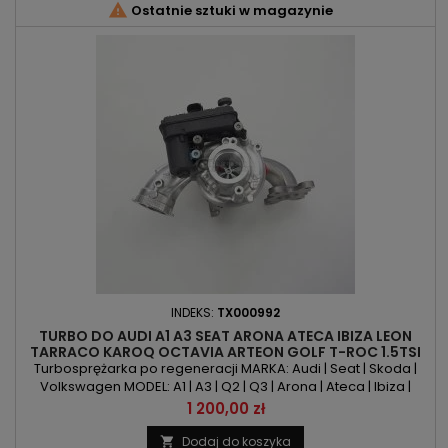

Ostatnie sztuki w magazynie
INDEKS:
TX000992
TURBO DO AUDI A1 A3 SEAT ARONA ATECA IBIZA LEON
TARRACO KAROQ OCTAVIA ARTEON GOLF T-ROC 1.5TSI
150KM/110KW
Turbosprężarka po regeneracji MARKA: Audi | Seat | Skoda |
Volkswagen MODEL: A1 | A3 | Q2 | Q3 | Arona | Ateca | Ibiza |
Leon | Tarraco | Karoq | Octavia | Arteon | Golf | T-Roc KOD
Cena
1 200,00 zł
SILNIKA: DADA | DFYA | DPCA | DXDBPOJEMNOŚĆ: 1498ccm | 1.5
TSI MOC: 150KM | 110kW ROK PRODUKCJI: Od 2017r
Dodaj do koszyka
