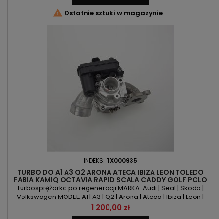

Ostatnie sztuki w magazynie
INDEKS:
TX000935
TURBO DO A1 A3 Q2 ARONA ATECA IBIZA LEON TOLEDO
FABIA KAMIQ OCTAVIA RAPID SCALA CADDY GOLF POLO
T-CROSS UP! 1.0L 82KM - 116KM
Turbosprężarka po regeneracji MARKA: Audi | Seat | Skoda |
Volkswagen MODEL: A1 | A3 | Q2 | Arona | Ateca | Ibiza | Leon |
Toledo | Fabia | Kamiq | Octavia | Rapid | Scala | Caddy |Golf |
Cena
1 200,00 zł
Polo | T-Cross | UP! KOD SILNIKA: CHZA | CHZB | CHZC | CHZD |