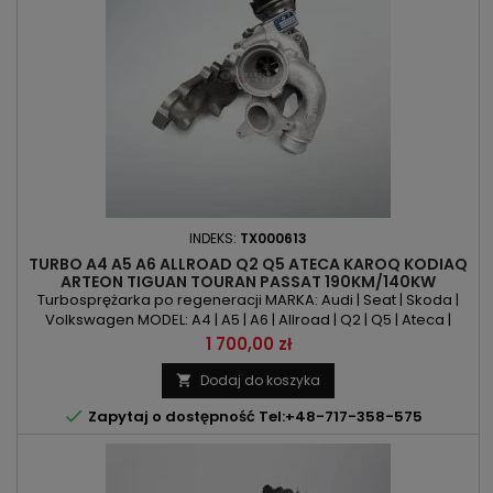
INDEKS:
TX000613
TURBO A4 A5 A6 ALLROAD Q2 Q5 ATECA KAROQ KODIAQ
ARTEON TIGUAN TOURAN PASSAT 190KM/140KW
Turbosprężarka po regeneracji MARKA: Audi | Seat | Skoda |
Volkswagen MODEL: A4 | A5 | A6 | Allroad | Q2 | Q5 | Ateca |
Karoq | Kodiaq | Arteon | Tiguan | Touran | Passat KOD SILNIKA:
Cena
1 700,00 zł
CNHA | CZJA | DDDA | DESA | DETA | DFHA | DFVA POJEMNOŚĆ:
1968ccm 2.0 TDI MOC: 190KM / 140kW ROK PRODUKCJI: Od 2013r
Dodaj do koszyka


Zapytaj o dostępność Tel:+48-717-358-575