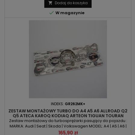
CHZE | CHZG | CHZJ | CHZK | CHZL | DKJA | DKLA | DKLB | DKLC |
Dodaj do koszyka

DKLD | DKRA | DKRC | DKRD | DKRE | DKRF...

W magazynie
INDEKS:
GR262MK+
ZESTAW MONTAŻOWY TURBO DO A4 A5 A6 ALLROAD Q2
Q5 ATECA KAROQ KODIAQ ARTEON TIGUAN TOURAN
PASSAT 2.0TDI 163KM 190KM
Zestaw montażowy do turbosprężarki pasujący do pojazdu :
MARKA: Audi | Seat | Skoda | Volkswagen MODEL: A4 | A5 | A6 |
Allroad | Q2 | Q5 | Ateca | Karoq | Kodiaq | Arteon | Tiguan |
Cena
165,90 zł