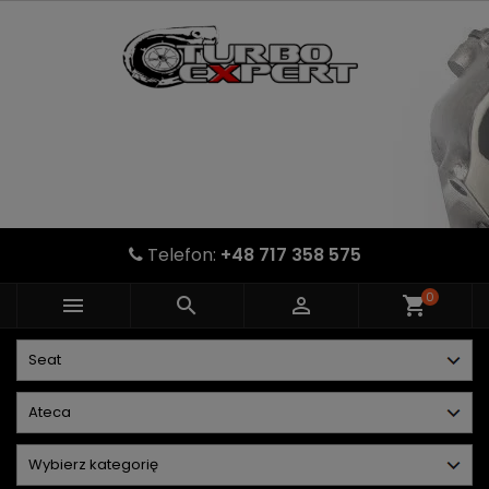
Telefon:
+48 717 358 575
0



shopping_cart