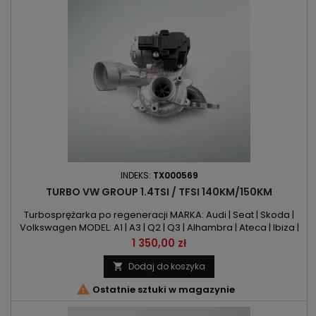
INDEKS:
TX000569
TURBO VW GROUP 1.4TSI / TFSI 140KM/150KM
Turbosprężarka po regeneracji MARKA: Audi | Seat | Skoda |
Volkswagen MODEL: A1 | A3 | Q2 | Q3 | Alhambra | Ateca | Ibiza |
Leon | Kodiaq | Octavia | Superb | Yeti | Beetle | CC | Golf | Jetta |
Cena
1 350,00 zł
Passat | Polo | Scirocco | Sharan | Tiguan | Touran KOD SILNIKA:
CHPA | CPTA | CZDA | CZEA POJEMNOŚĆ: 1395ccm 1.4 TSI | TFSI
Dodaj do koszyka

MOC: 140KM / 103kW | 150KM / 110kW...

Ostatnie sztuki w magazynie