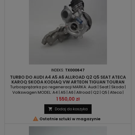
INDEKS:
TX000647
TURBO DO AUDI A4 A5 A6 ALLROAD Q2 Q5 SEAT ATECA
KAROQ SKODA KODIAQ VW ARTEON TIGUAN TOURAN
PASSAT 2.0TDI
Turbosprężarka po regeneracji MARKA: Audi | Seat | Skoda |
Volkswagen MODEL: A4 | A5 | A6 | Allroad | Q2 | Q5 | Ateca |
Karoq | Kodiaq | Arteon | Tiguan | Touran | Passat KOD SILNIKA:
Cena
1 550,00 zł
CNHA | DDDA | DESA | DETA | DETB | DETH | DFHA | DFVA
POJEMNOŚĆ: 1968ccm 2.0 TDI MOC: 163KM/120kW |
Dodaj do koszyka

190KM/140kW ROK PRODUKCJI: Od 2013r

Ostatnie sztuki w magazynie