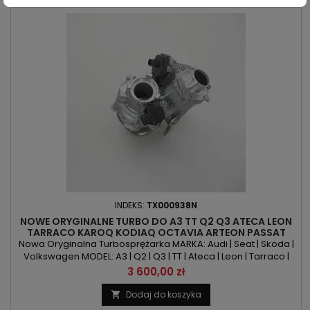
INDEKS:
TX000938N
NOWE ORYGINALNE TURBO DO A3 TT Q2 Q3 ATECA LEON
TARRACO KAROQ KODIAQ OCTAVIA ARTEON PASSAT
POLO T-ROC TIGUAN 2.0TSI/TFSI
Nowa Oryginalna Turbosprężarka MARKA: Audi | Seat | Skoda |
Volkswagen MODEL: A3 | Q2 | Q3 | TT | Ateca | Leon | Tarraco |
Karoq | Kodiaq | Octavia | Arteon | Passat | Polo | T-Roc | Tiguan
Cena
3 600,00 zł
KOD SILNIKA: CZPA | CZPB | DGUA | DGVA | DKTC | DKZA | DKZB |
DKZC | DNLA | DRFA | DTEAPOJEMNOŚĆ: 1984ccm 2.0 TSI | 2.0 TFSI
Dodaj do koszyka

MOC: 180KM/132kW | 186KM/137kW |...