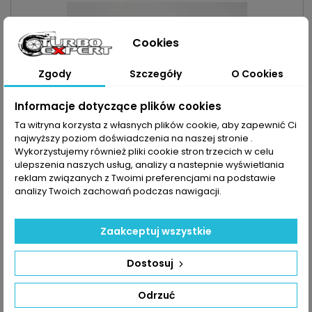
Cookies
Zgody
Szczegóły
O Cookies
Informacje dotyczące plików cookies
Ta witryna korzysta z własnych plików cookie, aby zapewnić Ci
najwyższy poziom doświadczenia na naszej stronie .
Wykorzystujemy również pliki cookie stron trzecich w celu
ulepszenia naszych usług, analizy a nastepnie wyświetlania
reklam związanych z Twoimi preferencjami na podstawie
analizy Twoich zachowań podczas nawigacji.
INDEKS:
TX000936
TURBO AUDI A3 Q2 Q3 1.4 TSI/TFSI SEAT ATECA IBIZA
1.4TSI VOLKSWAGEN GOLF PASSAT 1.4TSI 125KM 140KM
Zaakceptuj wszystkie
150KM
Turbosprężarka po regeneracji MARKA: Audi | Seat |
Volkswagen MODEL: A3 | Q2 | Q3 | Ateca | Ibiza | Golf VI | Golf VII |
Passat B8 KOD SILNIKA: CPTA | CHPA | CHPB | CZDA | CZDB
Cena
1 150,00 zł
Dostosuj
POJEMNOŚĆ: 1395ccm 1.4 TSI | TFSI MOC: 125KM/92kW |
140KM/103kW | 150KM/110kW ROK PRODUKCJI: Od 2012r
Dodaj do koszyka

Odrzuć

Ostatnie sztuki w magazynie