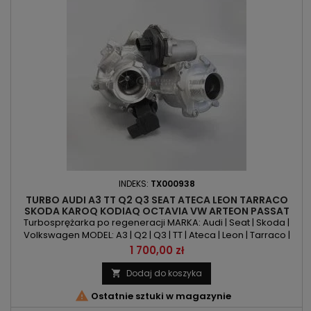
INDEKS:
TX000938
TURBO AUDI A3 TT Q2 Q3 SEAT ATECA LEON TARRACO
SKODA KAROQ KODIAQ OCTAVIA VW ARTEON PASSAT
POLO T-ROC TIGUAN 2.0TSI/TFSI
Turbosprężarka po regeneracji MARKA: Audi | Seat | Skoda |
Volkswagen MODEL: A3 | Q2 | Q3 | TT | Ateca | Leon | Tarraco |
Karoq | Kodiaq | Octavia | Arteon | Passat | Polo | T-Roc | Tiguan
Cena
1 700,00 zł
KOD SILNIKA: CZPA | CZPB | DGUA | DGVA | DKTC | DKZA | DKZB |
DKZC | DNLA | DRFA | DTEAPOJEMNOŚĆ: 1984ccm 2.0 TSI | 2.0 TFSI
Dodaj do koszyka

MOC: 180KM/132kW | 186KM/137kW |...

Ostatnie sztuki w magazynie