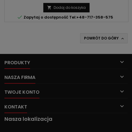
Touran | Passat KOD SILNIKA: CNHA | CZJA | DDDA | DESA | DETA |
DETB | DETH | DFHA | DFVA POJEMNOŚĆ: 1968ccm 2.0 TDI MOC:
Dodaj do koszyka

163KM/120kW | 190KM/140kW ROK PRODUKCJI: Od 2011r

Zapytaj o dostępność Tel:+48-717-358-575
POWRÓT DO GÓRY


PRODUKTY

NASZA FIRMA

TWOJE KONTO

KONTAKT
Nasza lokalizacja