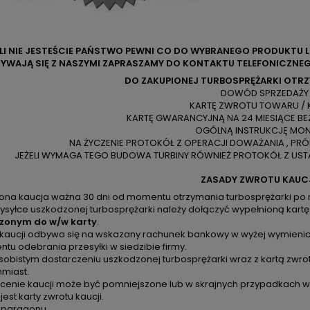
ELI NIE JESTEŚCIE PAŃSTWO PEWNI CO DO WYBRANEGO PRODUKTU 
YWAJĄ SIĘ Z NASZYMI ZAPRASZAMY DO KONTAKTU TELEFONICZNEG
DO ZAKUPIONEJ TURBOSPRĘŻARKI OTR
DOWÓD SPRZEDAŻY
KARTĘ ZWROTU TOWARU / 
KARTĘ GWARANCYJNĄ NA 24 MIESIĄCE BE
OGÓLNĄ INSTRUKCJĘ MO
NA ŻYCZENIE PROTOKÓŁ Z OPERACJI DOWAŻANIA , PR
JEŻELI WYMAGA TEGO BUDOWA TURBINY RÓWNIEŻ PROTOKÓŁ Z USTA
ZASADY ZWROTU KAUC
zona kaucja ważna 30 dni od momentu otrzymania turbosprężarki po 
ysyłce uszkodzonej turbosprężarki należy dołączyć wypełnioną kartę
zonym do w/w karty
.
 kaucji odbywa się na wskazany rachunek bankowy w wyżej wymienion
u odebrania przesyłki w siedzibie firmy.
sobistym dostarczeniu uszkodzonej turbosprężarki wraz z kartą zwro
hmiast.
cenie kaucji może być pomniejszone lub w skrajnych przypadkach ws
 jest karty zwrotu kaucji.
k paragonu.