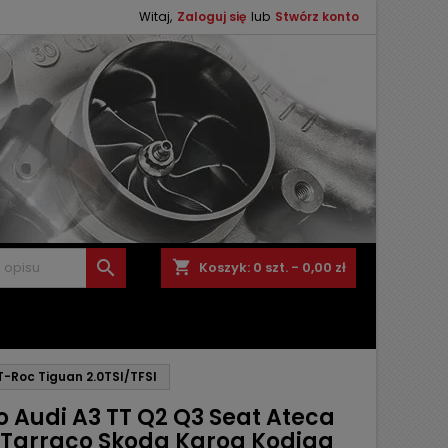
Witaj,
Zaloguj się
lub
Stwórz konto

shopping_cart
Koszyk:
0
szt. - 0,00 zł
-Roc Tiguan 2.0TSI/TFSI
o Audi A3 TT Q2 Q3 Seat Ateca
 Tarraco Skoda Karoq Kodiaq