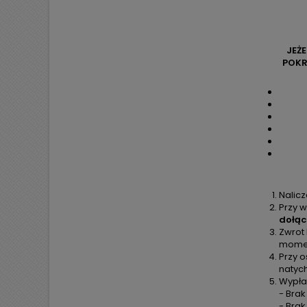
JEŻ
POKR
Nalic
Przy w
dołąc
Zwrot
moment
Przy o
natyc
Wypła
- Brak
- Bra