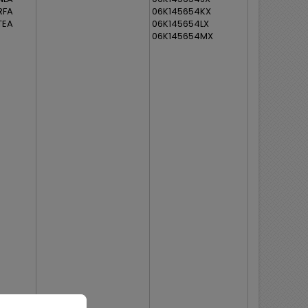
RFA
06K145654KX
TEA
06K145654LX
06K145654MX