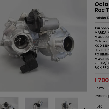
Octa
Roc T
Indeks
T
Turbosp
MARKA:
A
MODEL:
A
Octavia |
KOD SILN
DKZC | DN
POJEMN
MOC:
180
200KM/1
ROK PRO
1 700
Brutto
+
zwrotna 
Ilość