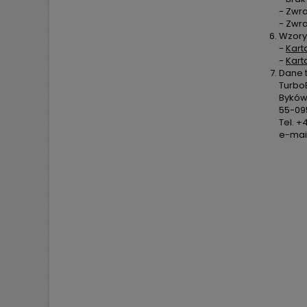
- Zwra
- Zwr
Wzory
-
Kart
-
Kart
Dane 
TurboE
Byków,
55-09
Tel. +
e-mail