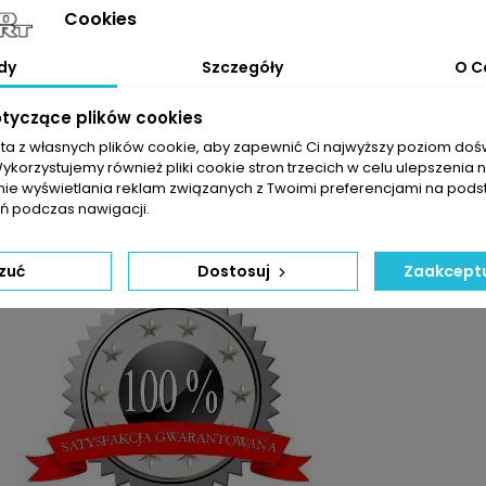
AGEN :
Cookies
2.0 TSI
 2.0 TSI
riant B8 2.0 TSI
dy
Szczegóły
O C
VI 2.0 TSI
.0 TSI 4Motion
otyczące plików cookies
 2.0 TSI 4Motion
llspace 2.0 TSI
sta z własnych plików cookie, aby zapewnić Ci najwyższy poziom do
llspace 2.0 TSI 4Motion
Wykorzystujemy również pliki cookie stron trzecich w celu ulepszenia 
nie wyświetlania reklam związanych z Twoimi preferencjami na pods
arte w tabeli mogą odbiegać od rzeczywistości. Dokładamy wszelkic
 podczas nawigacji.
m doboru części jest sprawdzenie numerów producenta na uszkodzon
zuć
Dostosuj
Zaakceptu