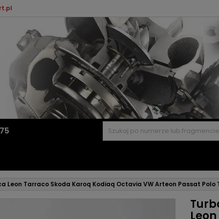
t.pl
575
ca Leon Tarraco Skoda Karoq Kodiaq Octavia VW Arteon Passat Polo T
Turb
Leon