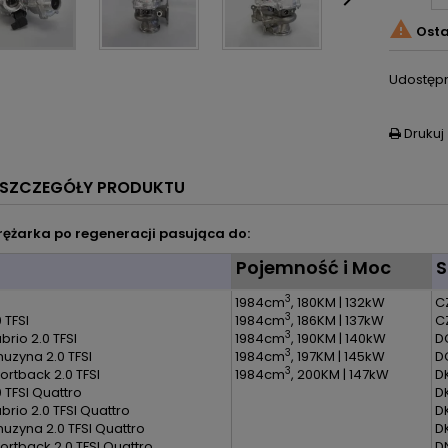


Osta
Udostępn
Drukuj

SZCZEGÓŁY PRODUKTU
ężarka po regeneracji pasująca do:
l
Pojemność i Moc
S
3
1984cm
, 180KM | 132kW
C
3
 TFSI
1984cm
, 186KM | 137kW
C
3
brio 2.0 TFSI
1984cm
, 190KM | 140kW
D
3
muzyna 2.0 TFSI
1984cm
, 197KM | 145kW
D
3
ortback 2.0 TFSI
1984cm
, 200KM | 147kW
D
 TFSI Quattro
D
brio 2.0 TFSI Quattro
D
muzyna 2.0 TFSI Quattro
D
ortback 2.0 TFSI Quattro
D