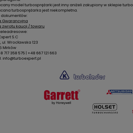
cany model turbosprężarki jest inny aniżeli zakupiony w sklepie turbo
acana turbosprężarka jest niekompletna.
 dokumentów:
a Gwarancyjna
a zwrotu kaucji / towaru
teleadresowe:
xpert S.C
 ul. Wrocławska 123
5 Mirków
48 717 358 575 | +48 667 121 663
. info@turboexpert.pl