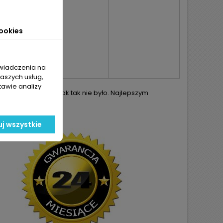
ookies
świadczenia na
naszych usług,
tawie analizy
h starań aby jednak tak nie było. Najlepszym
ej części.
j wszystkie