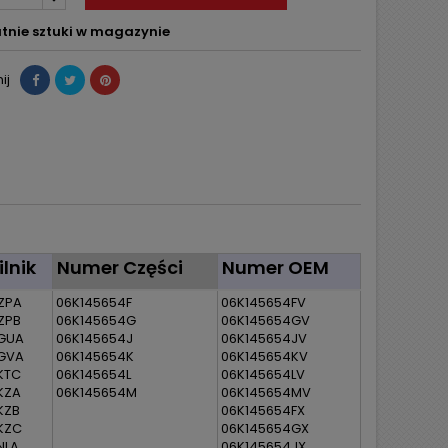
tnie sztuki w magazynie
ij
ilnik
Numer Części
Numer OEM
ZPA
06K145654F
06K145654FV
ZPB
06K145654G
06K145654GV
GUA
06K145654J
06K145654JV
GVA
06K145654K
06K145654KV
KTC
06K145654L
06K145654LV
KZA
06K145654M
06K145654MV
KZB
06K145654FX
KZC
06K145654GX
NLA
06K145654JX