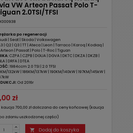
via VW Arteon Passat Polo T-
iguan 2.0TSI/TFSI
X000938
rężarka po regeneracji
udi | Seat | Skoda | Volkswagen
3 | Q2 | Q3 | TT | Ateca | Leon | Tarraco | Karoq | Kodiaq |
 Arteon | Passat | Polo | T-Roc | Tiguan
IKA:
CZPA | CZPB | DGUA | DGVA | DKTC | DKZA | DKZB |
LA | DRFA | DTEA
OŚĆ:
1984ccm 2.0 TSI | 2.0 TFSI
KM/132kW | 186KM/137kW | 190KM/140kW | 197KM/145kW |
47kW
DUKCJI:
Od 2016r
,00 zł
 kaucja 700,00 zł doliczana do ceny końcowej (kaucja
po zdaniu uszkodzonej części)
Dodaj do koszyka
