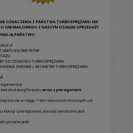
LUB OZNACZENIA Z PAŃSTWA TURBOSPRĘŻARKI NIE
O LUB MAILOWEGO Z NASZYM DZIAŁEM SPRZEDAŻY.
ZYMUJĄ PAŃSTWO:
KAUCJI
Z LIMITU KILOMETRÓW
NTAŻU
ÓBY SZCZELNOŚCI TURBOSPRĘŻARKI
WIENIA ZMIENNEJ GEOMETRII TURBOSPRĘŻARKI
JI
regeneracji.
 zwrotu kaucji/towaru
wraz z paragonem
ej karcie w ciągu 7 dni roboczych liczonych od
tu kaucji i paragonem, kaucja zwracana jest
trzymane jeśli: