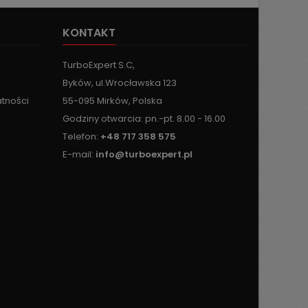
KONTAKT
TurboExpert S.C,
Byków, ul.Wrocławska 123
atności
55-095 Mirków, Polska
Godziny otwarcia: pn.-pt. 8.00 - 16.00
Telefon:
+48 717 358 575
E-mail:
info@turboexpert.pl