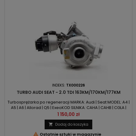
INDEKS:
TX000226
TURBO AUDI SEAT - 2.0 TDI 163KM/170KM/177KM
Turbosprężarka po regeneracji MARKA: Audi | Seat MODEL: A4 |
A5 | A6 | Allorad | Q5 | ExeoKOD SILNIKA: CAHA | CAHB | CGLA |
CGLB | CGLC | CGLD | CGLF | CMGA | CMGB | CNHC POJEMNOŚĆ:
Cena
1 150,00 zł
1968ccm 2.0TDI MOC: 163KM/120kW | 170KM/125kW |
177KM/130kW ROK PRODUKCJI: Od 2007r
Dodaj do koszyka


Ostatnie sztuki w magazynie