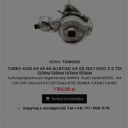
INDEKS:
TX000222
TURBO AUDI A4 A5 A6 ALLROAD A4 Q5 SEAT EXEO 2.0 TDI
120KM 136KM 143KM 150KM
Turbosprężarka po regeneracji MARKA: Audi | Seat MODEL : A4
| A5 | A6 | Allroad A4 | Q5 | Exeo KOD SILNIKA: CAGA | CAGB |
CAGC | CGLE | CJCA | CJCB | CJCC | CJCD | CMFA |CMFB | CNHA |
Cena
1 150,00 zł
CSUA | CSUB | CSUE POJEMNOŚĆ: 1968ccm 2.0TDIMOC:
120KM/88kW | 136KM/100kW | 143KM/105kW | 150KM/110kW ROK
Dodaj do koszyka

PRODUKCJI: Od 2007r

Zapytaj o dostępność Tel:+48-717-358-575