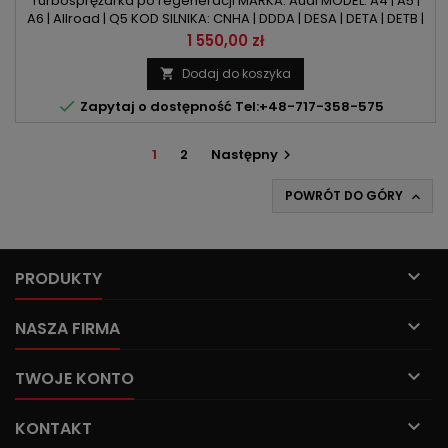
Turbosprężarka po regeneracji MARKA: Audi MODEL: A4 | A5 |
A6 | Allroad | Q5 KOD SILNIKA: CNHA | DDDA | DESA | DETA | DETB |
DETH | DFHA | DFVA POJEMNOŚĆ: 1968ccm 2.0 TDI MOC:
Cena
1 550,00 zł
163KM/120kW | 190KM/140kW ROK PRODUKCJI: Od 2013r
Dodaj do koszyka


Zapytaj o dostępność Tel:+48-717-358-575
1
2
Następny

POWRÓT DO GÓRY


PRODUKTY

NASZA FIRMA

TWOJE KONTO

KONTAKT