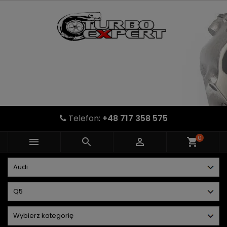
Telefon:
+48 717 358 575
0



shopping_cart