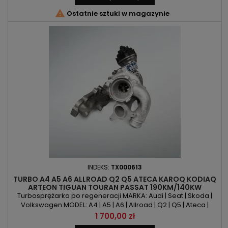

Ostatnie sztuki w magazynie
INDEKS:
TX000613
TURBO A4 A5 A6 ALLROAD Q2 Q5 ATECA KAROQ KODIAQ
ARTEON TIGUAN TOURAN PASSAT 190KM/140KW
Turbosprężarka po regeneracji MARKA: Audi | Seat | Skoda |
Volkswagen MODEL: A4 | A5 | A6 | Allroad | Q2 | Q5 | Ateca |
Karoq | Kodiaq | Arteon | Tiguan | Touran | Passat KOD SILNIKA:
Cena
1 700,00 zł
CNHA | CZJA | DDDA | DESA | DETA | DFHA | DFVA POJEMNOŚĆ: