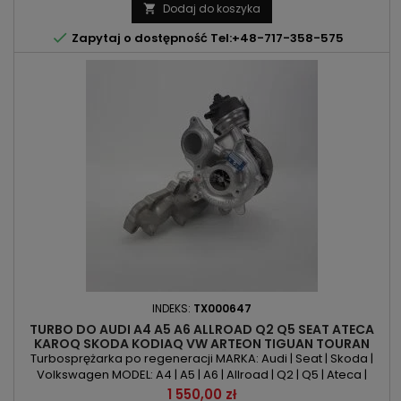
1968ccm 2.0 TDI MOC: 190KM / 140kW ROK PRODUKCJI: Od 2013r
Dodaj do koszyka


Zapytaj o dostępność Tel:+48-717-358-575
INDEKS:
TX000647
TURBO DO AUDI A4 A5 A6 ALLROAD Q2 Q5 SEAT ATECA
KAROQ SKODA KODIAQ VW ARTEON TIGUAN TOURAN
PASSAT 2.0TDI
Turbosprężarka po regeneracji MARKA: Audi | Seat | Skoda |
Volkswagen MODEL: A4 | A5 | A6 | Allroad | Q2 | Q5 | Ateca |
Karoq | Kodiaq | Arteon | Tiguan | Touran | Passat KOD SILNIKA:
Cena
1 550,00 zł