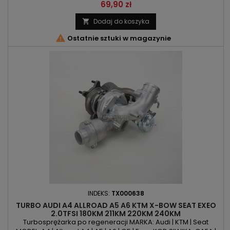
SILNIKA: CAGA | CAGB | CAGC | CGLE | CJCA | CJCB | CJCC |
Cena
69,90 zł
CJCD | CMFA | CMFB | CNHA | CSUA | CSUB | CSUE | CAHA | CAHB |
CGLA | CGLB | CGLC | CGLD | CGLF | CMGA | CMGB | CNHC
Dodaj do koszyka

POJEMNOŚĆ: 1968ccm 2.0TDI MOC: 120KM/88kW |136KM/100kW

Ostatnie sztuki w magazynie
|...
INDEKS:
TX000638
TURBO AUDI A4 ALLROAD A5 A6 KTM X-BOW SEAT EXEO
2.0TFSI 180KM 211KM 220KM 240KM
Turbosprężarka po regeneracji MARKA: Audi | KTM | Seat