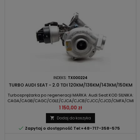
INDEKS:
TX000224
TURBO AUDI SEAT - 2.0 TDI 120KM/136KM/143KM/150KM
Turbosprężarka po regeneracji MARKA: Audi Seat KOD SILNIKA:
CAGA/CAGB/CAGC/CGLE/CJCA/CJCB/CJCC/CJCD/CMFA/CMFB/
POJEMNOŚĆ: 1968ccm 2.0TDI MOC: 88kW/120KM /
Cena
1 150,00 zł
100kW/136KM / 105kW/143KM / 110kW/150KM ROK PRODUKCJI:
Od 2007r
Dodaj do koszyka


Zapytaj o dostępność Tel:+48-717-358-575