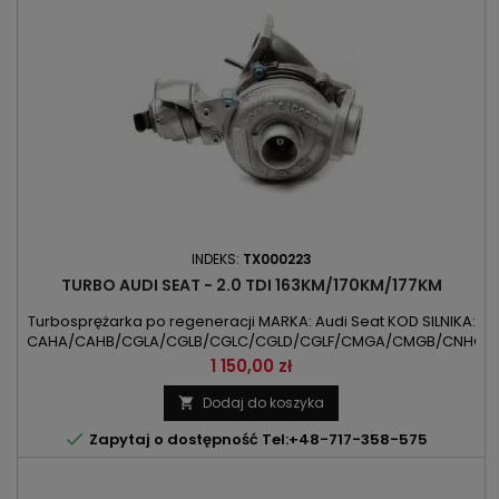
INDEKS:
TX000223
TURBO AUDI SEAT - 2.0 TDI 163KM/170KM/177KM
Turbosprężarka po regeneracji MARKA: Audi Seat KOD SILNIKA:
CAHA/CAHB/CGLA/CGLB/CGLC/CGLD/CGLF/CMGA/CMGB/CNHC
POJEMNOŚĆ: 1968ccm 2.0TDI MOC: 120kW/163KM /
Cena
1 150,00 zł
125kW/170KM / 130kW/177KM ROK PRODUKCJI: Od 2007r
Dodaj do koszyka


Zapytaj o dostępność Tel:+48-717-358-575