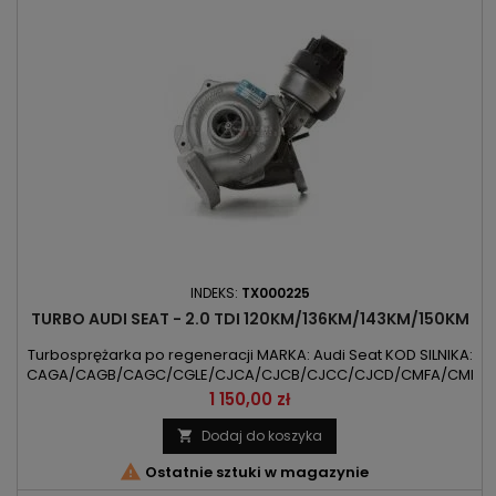
INDEKS:
TX000225
TURBO AUDI SEAT - 2.0 TDI 120KM/136KM/143KM/150KM
Turbosprężarka po regeneracji MARKA: Audi Seat KOD SILNIKA:
CAGA/CAGB/CAGC/CGLE/CJCA/CJCB/CJCC/CJCD/CMFA/CMFB/
POJEMNOŚĆ: 1968ccm 2.0TDI MOC: 88kW/120KM /
Cena
1 150,00 zł
100kW/136KM / 105kW/143KM / 110kW/150KM ROK PRODUKCJI:
Od 2007r
Dodaj do koszyka


Ostatnie sztuki w magazynie