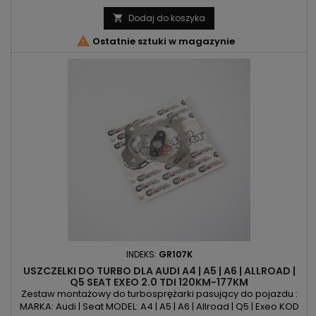
CNHA | DDDA | DESA | DETA | DETB | DETH | DFHA | DFVA
POJEMNOŚĆ: 1968ccm 2.0 TDI MOC: 163KM/120kW |
Dodaj do koszyka

190KM/140kW ROK PRODUKCJI: Od 2013r

Ostatnie sztuki w magazynie
INDEKS:
GR107K
USZCZELKI DO TURBO DLA AUDI A4 | A5 | A6 | ALLROAD |
Q5 SEAT EXEO 2.0 TDI 120KM-177KM
Zestaw montażowy do turbosprężarki pasujący do pojazdu :
MARKA: Audi | Seat MODEL: A4 | A5 | A6 | Allroad | Q5 | Exeo KOD