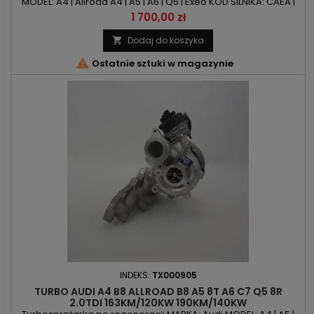
MODEL: A4 | Allroad A4 | A5 | A6 | Q5 | Exeo KOD SILNIKA: CAEA |
CAEB | CAED | CDNB | CDNC | CDND | CFKA | CPMA | CPMB
Cena
1 700,00 zł
POJEMNOŚĆ: 1984ccm 2.0TFSI MOC: 180KM/132kW |
211KM/155kW | 220KM/162kW | 240KM/177kWROK PRODUKCJI:
Dodaj do koszyka

Od 2008r

Ostatnie sztuki w magazynie
INDEKS:
TX000905
TURBO AUDI A4 B8 ALLROAD B8 A5 8T A6 C7 Q5 8R
2.0TDI 163KM/120KW 190KM/140KW