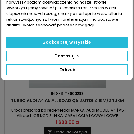
najwyższy poziom doświadczenia na naszej stronie .

Zapytaj o dostępność Tel:+48-717-358-575
Wykorzystujemy również pliki cookie stron trzecich w celu
ulepszenia naszych usług, analizy a nastepnie wyświetlania
reklam związanych z Twoimi preferencjami na podstawie
analizy Twoich zachowań podczas nawigacji.
Zaakceptuj wszystkie
Dostosuj
Odrzuć
INDEKS:
TX000283
TURBO AUDI A4 A5 ALLROAD Q5 3.0TDI 211KM/240KM
Turbosprężarka po regeneracji MARKA: Audi MODEL: A4 | A5 |
Allroad | Q5 KOD SILNIKA: CAPA | CCLA | CCWA | CCWB
POJEMNOŚĆ: 2967 ccm 3.0TDI MOC: 211KM/155kW |
Cena
1 600,00 zł
240KM/176kW ROK PRODUKCJI: Od 2007r
Dodaj do koszyka
