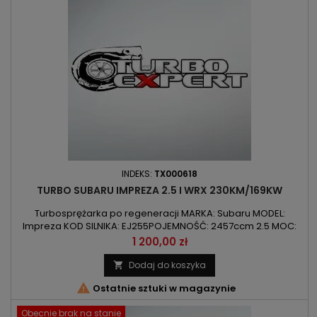
INDEKS:
TX000618
TURBO SUBARU IMPREZA 2.5 I WRX 230KM/169KW
Turbosprężarka po regeneracji MARKA: Subaru MODEL:
Impreza KOD SILNIKA: EJ255POJEMNOŚĆ: 2457ccm 2.5 MOC:
230KM/169kW ROK PRODUKCJI: Od 2005r
Cena
1 200,00 zł
Dodaj do koszyka


Ostatnie sztuki w magazynie
Obecnie brak na stanie