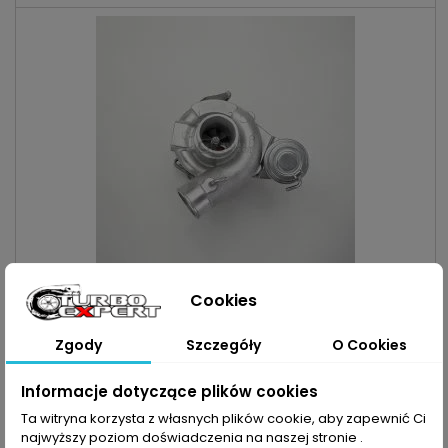
INDEKS:
TX000791
Cookies
TURBO SUBARU FORESTER 2.0 TURBO 177KM/130KW
Zgody
Szczegóły
O Cookies
Turbosprężarka po regeneracji MARKA: Subaru MODEL:
Forester KOD SILNIKA: EJ205 POJEMNOŚĆ: 1994ccm 2.0 Turbo
MOC: 177KM / 130kW ROK PRODUKCJI: Od 2002r
Cena
1 400,00 zł
Informacje dotyczące plików cookies
Ta witryna korzysta z własnych plików cookie, aby zapewnić Ci
Dodaj do koszyka

najwyższy poziom doświadczenia na naszej stronie .