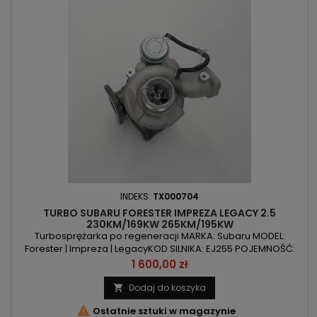
INDEKS:
TX000704
TURBO SUBARU FORESTER IMPREZA LEGACY 2.5
230KM/169KW 265KM/195KW
Turbosprężarka po regeneracji MARKA: Subaru MODEL:
Forester | Impreza | LegacyKOD SILNIKA: EJ255 POJEMNOŚĆ:
2457ccm 2.5 | 2.5i | 2.5GT MOC: 230KM/169kW | 265KM/195kW
Cena
1 600,00 zł
ROK PRODUKCJI: Od 2005r
Dodaj do koszyka


Ostatnie sztuki w magazynie