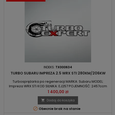
INDEKS:
TX000634
TURBO SUBARU IMPREZA 2.5 WRX STI 280KM/206KW
Turbosprężarka po regeneracji MARKA: Subaru MODEL:
Impreza WRX STi KOD SILNIKA: EJ257 POJEMNOŚĆ: 2457ccm
2.5 L MOC: 280KM / 206kW ROK PRODUKCJI: Od 2005r
Cena
1 400,00 zł
Dodaj do koszyka


Obecnie brak na stanie