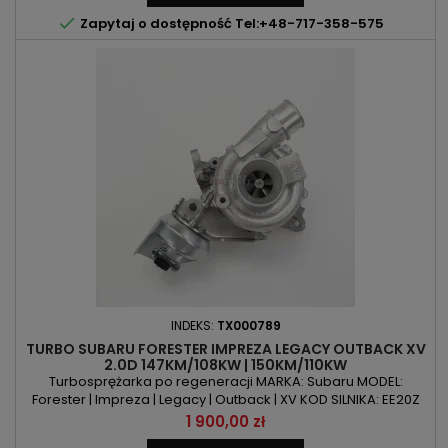

Zapytaj o dostępność Tel:+48-717-358-575
INDEKS:
TX000789
TURBO SUBARU FORESTER IMPREZA LEGACY OUTBACK XV
2.0D 147KM/108KW | 150KM/110KW
Turbosprężarka po regeneracji MARKA: Subaru MODEL:
Forester | Impreza | Legacy | Outback | XV KOD SILNIKA: EE20Z
POJEMNOŚĆ: 1998ccm 2.0d MOC: 147KM/108kW | 150KM/110kW
Cena
1 900,00 zł
ROK PRODUKCJI: Od 2008r