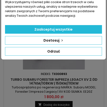

Ostatnie sztuki w magazynie
Wykorzystujemy również pliki cookie stron trzecich w celu
ulepszenia naszych usług, analizy a nastepnie wyświetlania
reklam związanych z Twoimi preferencjami na podstawie
analizy Twoich zachowań podczas nawigacji.
Zaakceptuj wszystkie
Dostosuj
Odrzuć
INDEKS:
TX000893
TURBO SUBARU FORESTER IMPREZA LEGACY XV 2.0D
147KM/108KW | 150KM/110KW
Turbosprężarka po regeneracji MARKA: Subaru MODEL:
Forester | Impreza | Legacy | XV KOD SILNIKA: EE20Z
POJEMNOŚĆ: 1998ccm 2.0d MOC: 147KM/108kW | 150KM/110kW
Cena
1 800,00 zł
ROK PRODUKCJI: Od 2008r
Dodaj do koszyka
