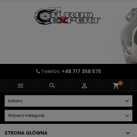
Telefon:
+48 717 358 575
0



shopping_cart
STRONA GŁÓWNA