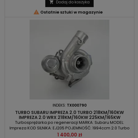
Dodaj do koszyka


Ostatnie sztuki w magazynie
INDEKS:
TX000790
TURBO SUBARU IMPREZA 2.0 TURBO 218KM/160KW
IMPREZA 2.0 WRX 218KM/160KW 225KM/165KW
Turbosprężarka po regeneracji MARKA: Subaru MODEL:
Impreza KOD SILNIKA: EJ205 POJEMNOŚĆ: 1994ccm 2.0 Turbo
MOC: : 218KM/160kW | 225KM/165kW ROK PRODUKCJI: Od 1998r
Cena
1 400,00 zł