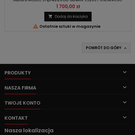
1994ccm 2.0 Turbo MOC: : 218KM/160kW | 225KM/165kW ROK
Cena
1 700,00 zł
PRODUKCJI: Od 1998r
Dodaj do koszyka


Ostatnie sztuki w magazynie
POWRÓT DO GÓRY


PRODUKTY

NASZA FIRMA

TWOJE KONTO

KONTAKT
Nasza lokalizacja