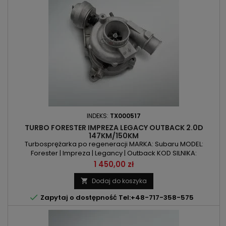
INDEKS:
TX000517
TURBO FORESTER IMPREZA LEGACY OUTBACK 2.0D
147KM/150KM
Turbosprężarka po regeneracji MARKA: Subaru MODEL:
Forester | Impreza | Legancy | Outback KOD SILNIKA:
EE20ZPOJEMNOŚĆ: 1998ccm 2.0d MOC: 147KM/108kW |
Cena
1 450,00 zł
150KM/110kW ROK PRODUKCJI: Od 2008r
Dodaj do koszyka


Zapytaj o dostępność Tel:+48-717-358-575