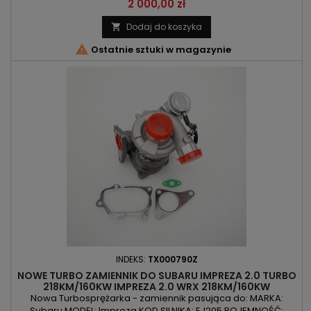
POJEMNOŚĆ: 2457ccm 2.5 | 2.5i | 2.5GT MOC: 230KM/169kW |
Cena
2 000,00 zł
265KM/195kW ROK PRODUKCJI: Od 2005r UWAGA: TOWAR
WYSYŁANY Z MAGAZYNU NIEMIECKIEGO, CZAS WYSYŁKI TOWARU
Dodaj do koszyka

OD 2 DO 5 DNI ROBOCZYCH

Ostatnie sztuki w magazynie
INDEKS:
TX000790Z
NOWE TURBO ZAMIENNIK DO SUBARU IMPREZA 2.0 TURBO
218KM/160KW IMPREZA 2.0 WRX 218KM/160KW
225KM/165KW
Nowa Turbosprężarka - zamiennik pasująca do: MARKA:
Subaru MODEL: Impreza KOD SILNIKA: EJ205 POJEMNOŚĆ: