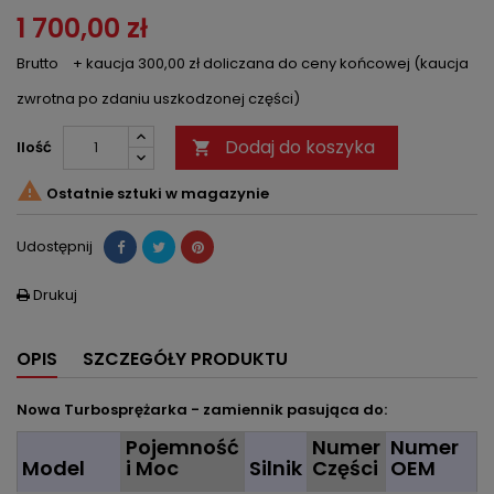
1 700,00 zł
Brutto
+ kaucja 300,00 zł doliczana do ceny końcowej (kaucja
zwrotna po zdaniu uszkodzonej części)
Dodaj do koszyka
Ilość


Ostatnie sztuki w magazynie
Udostępnij
Drukuj

OPIS
SZCZEGÓŁY PRODUKTU
Nowa Turbosprężarka - zamiennik pasująca do:
Pojemność
Numer
Numer
Model
i Moc
Silnik
Części
OEM