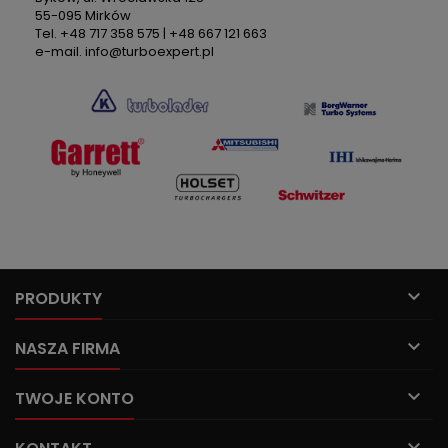
55-095 Mirków
Tel. +48 717 358 575 | +48 667 121 663
e-mail. info@turboexpert.pl

PRODUKTY

NASZA FIRMA

TWOJE KONTO
