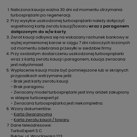
Naliczona kaucja ważna 30 dni od momentu otrzymania
turbosprężarki po regeneracji.
Przy wysyłce uszkodzonej turbosprężarki należy dołączyć
wypełnioną kartę zwrotu kaucji/towaru
wraz z paragonem
dołączonym do w/w karty
.
Zwrot kaucji odbywa się na wskazany rachunek bankowy w
wyżej wymienionej karcie w ciągu 7 dni roboczych liczonych
od momentu odebrania przesyłki w siedzibie firmy.
Przy osobistym dostarczeniu uszkodzonej turbosprężarki
wraz z kartą zwrotu kaucji i paragonem, kaucja zwracana
jest natychmiast.
Wypłacenie kaucji może być pomniejszone lub w skrajnych
przypadkach wstrzymane jeśli:
- Brak jest karty zwrotu kaucji.
- Brak paragonu.
- Zwracany model turbosprężarki jest inny aniżeli zakupiony
w sklepie turboexpert.pl
- Zwracana turbosprężarka jest niekompletna.
Wzory dokumentów:
-
Karta Gwarancyjna
-
Karta zwrotu kaucji / towaru
Dane teleadresowe:
TurboExpert S.C
Byków, ul. Wrocławska 123