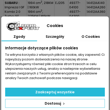
3
SUBARU :
1994 cm
, 218KM
EJ205
49377-
14412AA140
Impreza I GF
| 160kW
04100
14412AA260
3
Kombi 2.0
1994 cm
,
49377-
14412AA360
Turbo GT
225KM | 165kW
04300
AWD
Impreza I GC
Cookies
Sedan 2.0
Turbo GT
Zgody
Szczegóły
O Cookies
AWD
Impreza II GG
Kombi 2.0
Informacje dotyczące plików cookies
Turbo AWD
Ta witryna korzysta z własnych plików cookie, aby zapewnić Ci
Impreza II GG
najwyższy poziom doświadczenia na naszej stronie .
Kombi 2.0
Wykorzystujemy również pliki cookie stron trzecich w celu
WRX Turbo
ulepszenia naszych usług, analizy a nastepnie wyświetlania
AWD
reklam związanych z Twoimi preferencjami na podstawie
Impreza II GD
Sedan 2.0
analizy Twoich zachowań podczas nawigacji.
WRX Turbo
AWD
Zaakceptuj wszystkie
Dane zawarte w tabeli mogą odbiegać od rzeczywistości.
Dokładamy wszelkich starań aby jednak tak nie było.
Dostosuj
Najlepszym kryterium doboru części jest sprawdzenie