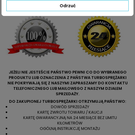
numerów producenta na uszkodzonej części.
Odrzuć
JEŻELI NIE JESTEŚCIE PAŃSTWO PEWNI CO DO WYBRANEGO
PRODUKTU LUB OZNACZENIA Z PAŃSTWA TURBOSPRĘŻARKI
NIE POKRYWAJĄ SIĘ Z NASZYMI ZAPRASZAMY DO KONTAKTU
TELEFONICZNEGO LUB MAILOWEGO Z NASZYM DZIAŁEM
SPRZEDAŻY.
DO ZAKUPIONEJ TURBOSPRĘŻARKI OTRZYMUJĄ PAŃSTWO:
DOWÓD SPRZEDAŻY
KARTĘ ZWROTU TOWARU / KAUCJI
KARTĘ GWARANCYJNĄ NA 24 MIESIĄCE BEZ LIMITU
KILOMETRÓW
OGÓLNĄ INSTRUKCJĘ MONTAŻU