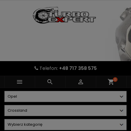
Telefon:
+48 717 358 575
0



shopping_cart