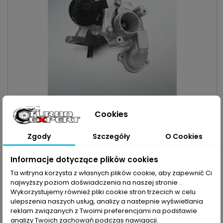
INDEKS:
TX000873
Cookies
TURBO DO FORD 1.5TDCI 75KM/55KW 95KM/70KW|
CITROEN DS FORD OPEL PEUGEOT 1.6D 1.6BLUEHDI
75KM/55KW | 99KM/73KW | 100KM/73KW
Turbosprężarka po regeneracji pasująca do: MARKA: Citroen |
Zgody
Szczegóły
O Cookies
DS | Ford | Opel | Peugeot MODEL: Berlingo | C-Elysee | C3 | C3
Aircross | C3 Picasso | C4 | C4 Cactus | C4 Picasso | C4 Grand
Cena
1 100,00 zł
Informacje dotyczące plików cookies
Picasso | C4 Spacetourer | C4 Grand Spacetourer | Jumpy |
Spacetourer | DS3 | DS4 | B-Max | Fiesta | KA+ | Combo |
Dodaj do koszyka
Ta witryna korzysta z własnych plików cookie, aby zapewnić Ci

Crossland | Crossland X | 208 | 2008 | 301 | 308 |...
najwyższy poziom doświadczenia na naszej stronie .

Zapytaj o dostępność Tel:+48-717-358-575
Wykorzystujemy również pliki cookie stron trzecich w celu
ulepszenia naszych usług, analizy a nastepnie wyświetlania
reklam związanych z Twoimi preferencjami na podstawie
analizy Twoich zachowań podczas nawigacji.