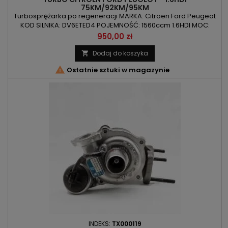
75KM/92KM/95KM
Turbosprężarka po regeneracji MARKA: Citroen Ford Peugeot
KOD SILNIKA: DV6ETED4 POJEMNOŚĆ: 1560ccm 1.6HDI MOC:
55kW/75KM / 68kW/92KM / 70kW/95KM ROK PRODUKCJI: Od
Cena
950,00 zł
2008r
Dodaj do koszyka


Ostatnie sztuki w magazynie
INDEKS:
TX000119