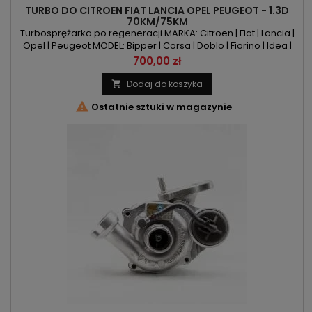
TURBO DO CITROEN FIAT LANCIA OPEL PEUGEOT - 1.3D
70KM/75KM
Turbosprężarka po regeneracji MARKA: Citroen | Fiat | Lancia |
Opel | Peugeot MODEL: Bipper | Corsa | Doblo | Fiorino | Idea |
Musa | Nemo | Panda | Punto | Qubo | Ypsilon KOD SILNIKA: FHZ |
Cena
700,00 zł
Z13DT | Z13DTJ | F13DTE5 | 1.3HDI75 | 16VMULTIJET | 188A9.000 |
199A2.000 | 199A9.000POJEMNOŚĆ: 1248ccm 1.3CDTI | 1.3 HDI |
Dodaj do koszyka

1.3JTDMOC: 70KM/51kW | 75KM/55kW ROK...

Ostatnie sztuki w magazynie