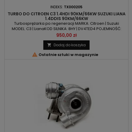
INDEKS:
TX000205
TURBO DO CITROEN C3 1.4HDI 90KM/66KW SUZUKI LIANA
1.4DDIS 90KM/66KW
Turbosprężarka po regeneracji MARKA: Citroen | Suzuki
MODEL: C3 | LianaKOD SILNIKA: 8HY | DV4TED4 POJEMNOŚĆ:
1398ccm 1.4 HDI | 1.4 DDiS MOC: 90KM | 66kW ROK PRODUKCJI:
Cena
950,00 zł
Od 2001r
Dodaj do koszyka


Ostatnie sztuki w magazynie