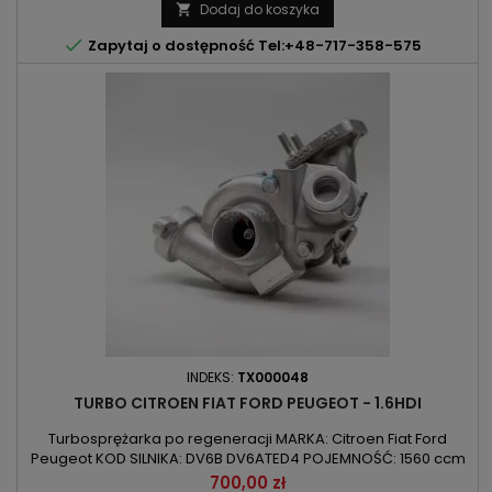
Partner | C30 | S40 | V50 KOD SILNIKA: 9HZ | D4164T | DV6TED4
Dodaj do koszyka

POJEMNOŚĆ: 1560 ccm 1.6D | DI | HDI | TDCI...

Zapytaj o dostępność Tel:+48-717-358-575
INDEKS:
TX000048
TURBO CITROEN FIAT FORD PEUGEOT - 1.6HDI
Turbosprężarka po regeneracji MARKA: Citroen Fiat Ford
Peugeot KOD SILNIKA: DV6B DV6ATED4 POJEMNOŚĆ: 1560 ccm
1.6HDI/Multijet/TDCI MOC: 55kW/75KM / 66kW/90KM ROK
Cena
700,00 zł