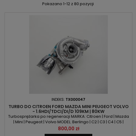
Pokazano 1-12 z 80 pozycji
INDEKS:
TX000047
TURBO DO CITROEN FORD MAZDA MINI PEUGEOT VOLVO
- 1.6HDI/TDCI/DI/D 109KM | 80KW
Turbosprężarka po regeneracji MARKA: Citroen | Ford | Mazda
| Mini | Peugeot | Volvo MODEL: Berlingo | C2 | C3 | C4 | C5 |
Xsara Picasso | C-Max | Focus | Mondeo | Mazda 3 | Clubman |
Cena
800,00 zł
Cooper | One | 1007 | 206 | 207 | 307 | 308 | 3008 | 407 | 5008 |