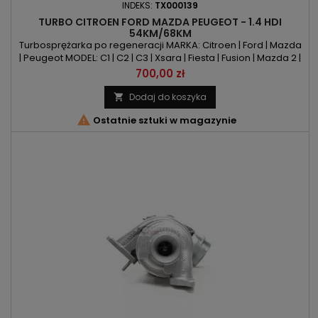
INDEKS:
TX000139
TURBO CITROEN FORD MAZDA PEUGEOT - 1.4 HDI
54KM/68KM
Turbosprężarka po regeneracji MARKA: Citroen | Ford | Mazda
| Peugeot MODEL: C1 | C2 | C3 | Xsara | Fiesta | Fusion | Mazda 2 |
107 | 1007 | 206 | 207 | 307 KOD SILNIKA: 8HR | 8HT | 8HX | 8HZ |
Cena
700,00 zł
DV4C | DV4D | DV4TD | F6JA | F6JB POJEMNOŚĆ: 1398ccm
1.4MZ-CD | 1.4 HDI MOC: 54KM/40kW | 68KM/50kW ROK
Dodaj do koszyka

PRODUKCJI: Od 2001r

Ostatnie sztuki w magazynie