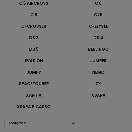
C 5 AIRCROSS
C 6
C 8
C25
C-CROSSER
C-ELYSÉE
DS 3
DS 4
DS 5
BERLINGO
EVASION
JUMPER
JUMPY
NEMO
SPACETOURER
ZX
XANTIA
XSARA
XSARA PICASSO

Dostępne