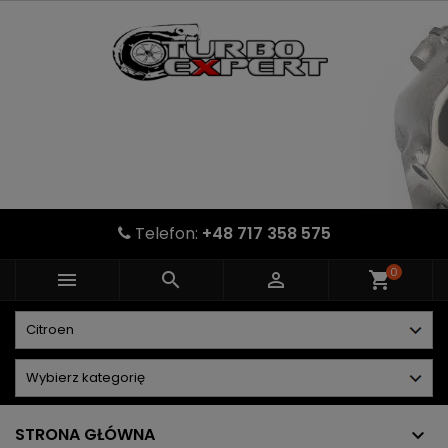
Telefon:
+48 717 358 575
0



shopping_cart
STRONA GŁÓWNA