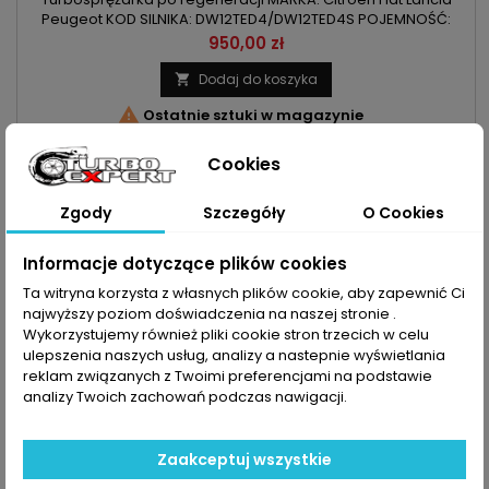
Peugeot KOD SILNIKA: DW12TED4/DW12TED4S POJEMNOŚĆ:
2200ccm 2.2HDI MOC: 94kW/128KM ROK PRODUKCJI: Od 2001r
Cena
950,00 zł
UWAGA: Kolektor nie posiada otworu na czujnik temperatury
spalin
Dodaj do koszyka


Ostatnie sztuki w magazynie
Cookies
Zgody
Szczegóły
O Cookies
Informacje dotyczące plików cookies
Ta witryna korzysta z własnych plików cookie, aby zapewnić Ci
najwyższy poziom doświadczenia na naszej stronie .
Wykorzystujemy również pliki cookie stron trzecich w celu
ulepszenia naszych usług, analizy a nastepnie wyświetlania
reklam związanych z Twoimi preferencjami na podstawie
analizy Twoich zachowań podczas nawigacji.
INDEKS:
TX000090
Zaakceptuj wszystkie
TURBO CITROEN PEUGEOT - 2.0HDI 136KM/140KM