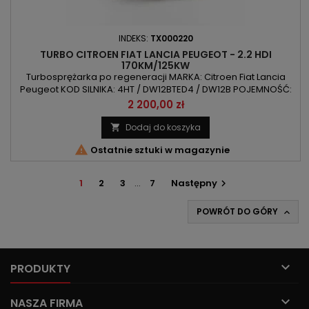
INDEKS:
TX000220
TURBO CITROEN FIAT LANCIA PEUGEOT - 2.2 HDI
170KM/125KW
Turbosprężarka po regeneracji MARKA: Citroen Fiat Lancia
Peugeot KOD SILNIKA: 4HT / DW12BTED4 / DW12B POJEMNOŚĆ:
2179cm 2.2HDI MOC: 125kW/170KM ROK PRODUKCJI: Od 2006r
Cena
2 200,00 zł
Dodaj do koszyka


Ostatnie sztuki w magazynie
1
2
3
…
7
Następny

POWRÓT DO GÓRY


PRODUKTY

NASZA FIRMA