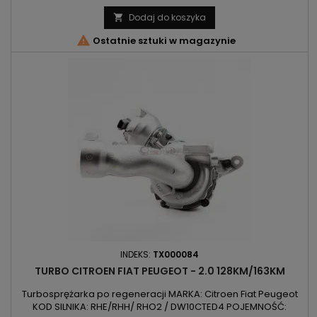
PRODUKCJI: Od 2004r
Dodaj do koszyka


Ostatnie sztuki w magazynie
INDEKS:
TX000084
TURBO CITROEN FIAT PEUGEOT - 2.0 128KM/163KM
Turbosprężarka po regeneracji MARKA: Citroen Fiat Peugeot
KOD SILNIKA: RHE/RHH/ RHO2 / DW10CTED4 POJEMNOŚĆ: