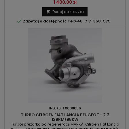
1997ccm 2.0HDI , 2.0Multiejt MOC: 94kW/128KM 120kW/163KM
Cena
1 400,00 zł
ROK PRODUKCJI: Od 2006r UWAGA: Turbo chłodzone cieczą
Dodaj do koszyka


Zapytaj o dostępność Tel:+48-717-358-575
INDEKS:
TX000086
TURBO CITROEN FIAT LANCIA PEUGEOT - 2.2
129KM/95KW
Turbosprężarka po regeneracji MARKA: Citroen Fiat Lancia