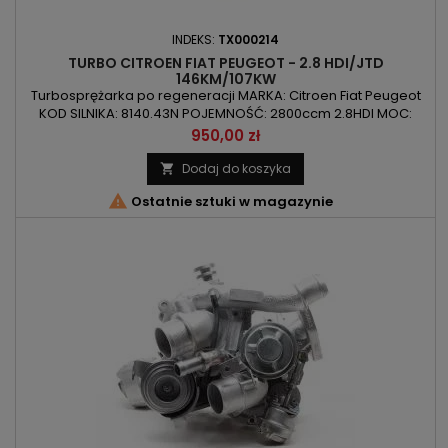
INDEKS:
TX000214
TURBO CITROEN FIAT PEUGEOT - 2.8 HDI/JTD
146KM/107KW
Turbosprężarka po regeneracji MARKA: Citroen Fiat Peugeot
KOD SILNIKA: 8140.43N POJEMNOŚĆ: 2800ccm 2.8HDI MOC:
107kW/146KM ROK PRODUKCJI: Od 2004r
Cena
950,00 zł
Dodaj do koszyka


Ostatnie sztuki w magazynie