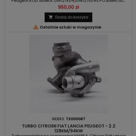
Peugeot KOD SILNIKA: DW12TED4/DW12TED4S POJEMNOŚĆ:
2200ccm 2.2HDI MOC: 95kW/129KM ROK PRODUKCJI: Od 2001r
Cena
950,00 zł
UWAGI: Kolektor posiada otwór na czujnik temperatury spalin
Dodaj do koszyka


Ostatnie sztuki w magazynie
INDEKS:
TX000087
TURBO CITROEN FIAT LANCIA PEUGEOT - 2.2
128KM/94KW
Turbosprężarka po regeneracji MARKA: Citroen Fiat Lancia