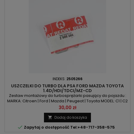
INDEKS:
2505266
USZCZELKI DO TURBO DLA PSA FORD MAZDA TOYOTA
1.4D/HDI/TDCI/MZ-CD
Zestaw montażowy do turbosprężarki pasujący do pojazdu :
MARKA: Citroen | Ford | Mazda | Peugeot | Toyota MODEL: C1 | C2
| C3 | Nemo | Xsara | Fiesta | Fusion | Mazda 2 | 107 | 206 | 207 |
Cena
30,00 zł
307 | 1007 | Bipper | Aygo KOD SILNIKA: 8HR | 8HS | 8HT | 8HX | 8HZ
| F6JA | F6JB | DV4C | DV4D | DV4TD | 2WZ-TV POJEMNOŚĆ:
Dodaj do koszyka

1398ccm 1.4D | 1.4HDI | 1.4TDCI | 1.4MZ-CD...

Zapytaj o dostępność Tel:+48-717-358-575