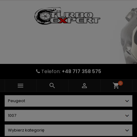
Telefon:
+48 717 358 575
0



shopping_cart