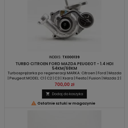
INDEKS:
TX000139
TURBO CITROEN FORD MAZDA PEUGEOT - 1.4 HDI
54KM/68KM
Turbosprężarka po regeneracji MARKA: Citroen | Ford | Mazda
| Peugeot MODEL: C1 | C2 | C3 | Xsara | Fiesta | Fusion | Mazda 2 |
107 | 1007 | 206 | 207 | 307 KOD SILNIKA: 8HR | 8HT | 8HX | 8HZ |
Cena
700,00 zł
DV4C | DV4D | DV4TD | F6JA | F6JB POJEMNOŚĆ: 1398ccm
1.4MZ-CD | 1.4 HDI MOC: 54KM/40kW | 68KM/50kW ROK
Dodaj do koszyka

PRODUKCJI: Od 2001r

Ostatnie sztuki w magazynie