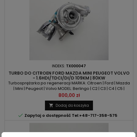
INDEKS:
TX000047
TURBO DO CITROEN FORD MAZDA MINI PEUGEOT VOLVO
- 1.6HDI/TDCI/DI/D 109KM | 80KW
Turbosprężarka po regeneracji MARKA: Citroen | Ford | Mazda
| Mini | Peugeot | Volvo MODEL: Berlingo | C2 | C3 | C4 | C5 |
Xsara Picasso | C-Max | Focus | Mondeo | Mazda 3 | Clubman |
Cena
800,00 zł
Cooper | One | 1007 | 206 | 207 | 307 | 308 | 3008 | 407 | 5008 |
Partner | C30 | S40 | V50 KOD SILNIKA: 9HZ | D4164T | DV6TED4
Dodaj do koszyka

POJEMNOŚĆ: 1560 ccm 1.6D | DI | HDI | TDCI...

Zapytaj o dostępność Tel:+48-717-358-575