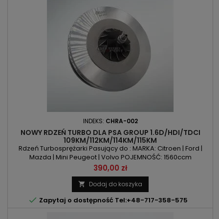
INDEKS:
CHRA-002
NOWY RDZEŃ TURBO DLA PSA GROUP 1.6D/HDI/TDCI
109KM/112KM/114KM/115KM
Rdzeń Turbosprężarki Pasujący do : MARKA: Citroen | Ford |
Mazda | Mini Peugeot | Volvo POJEMNOŚĆ: 1560ccm
1.6D/Di/HDI/TDCI MOC: 109KM | 112KM | 114KM | 115KM / 80kW
Cena
390,00 zł
|82kW | 84kW | 85kW
Dodaj do koszyka


Zapytaj o dostępność Tel:+48-717-358-575