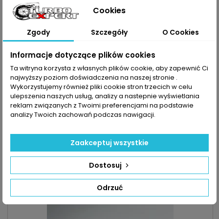
Cookies
Zgody
Szczegóły
O Cookies
Informacje dotyczące plików cookies
Ta witryna korzysta z własnych plików cookie, aby zapewnić Ci
najwyższy poziom doświadczenia na naszej stronie .
Wykorzystujemy również pliki cookie stron trzecich w celu
ulepszenia naszych usług, analizy a nastepnie wyświetlania
reklam związanych z Twoimi preferencjami na podstawie
INDEKS:
GR016MK
analizy Twoich zachowań podczas nawigacji.
ZESTAW MONTAŻOWY TURBO DO PSA 1.6 D / HDI / TDCI
PSA
Zestaw montażowy do turbosprężarki pasujący do pojazdu :
Zaakceptuj wszystkie
MARKA: Citroen, Fiat | Ford | Mazda | Mini | Peugeot |
VolvoPOJEMNOŚĆ: 1560ccm 1.6 D | DI | HDI | TDCI MOC:
Cena
52,90 zł
Dostosuj
75KM/55kW | 90KM/66kW | 92KM/68kW | 109KM/80kW |
112KM/82kW | 114KM/84kW 115KM/84kW
Dodaj do koszyka

Odrzuć

Zapytaj o dostępność Tel:+48-717-358-575