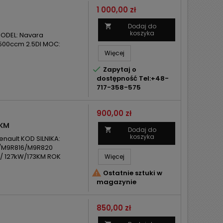
Cena
1 000,00 zł
Dodaj do

koszyka
MODEL: Navara
 2500ccm 2.5DI MOC:
Więcej

Zapytaj o
dostępność Tel:+48-
717-358-575
Cena
900,00 zł
3KM
Dodaj do

koszyka
nault KOD SILNIKA:
/M9R816/M9R820
/ 127kW/173KM ROK
Więcej

Ostatnie sztuki w
magazynie
Cena
850,00 zł