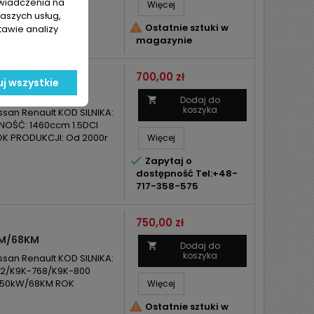
świadczenia na
Więcej
naszych usług,

Ostatnie sztuki w
tawie analizy
magazynie
Cena
700,00 zł
j wszystkie
0KM/65KM/82KM
Dodaj do

koszyka
san Renault KOD SILNIKA:
OŚĆ: 1460ccm 1.5DCI
K PRODUKCJI: Od 2000r
Więcej

Zapytaj o
dostępność Tel:+48-
717-358-575
Cena
750,00 zł
KM/68KM
Dodaj do

koszyka
san Renault KOD SILNIKA:
62/K9K-768/K9K-800
/ 50kW/68KM ROK
Więcej

Ostatnie sztuki w