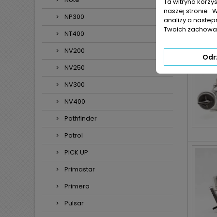
Ta witryna korzy
naszej stronie . 
NP300
analizy a nastep
Twoich zachowań
NT400
NV200
Odr
NV250
NV300
NV400
Pathfinder
Patrol
PICK UP
Primastar
Primera
Pulsar