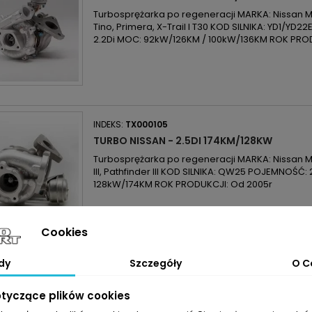
Turbosprężarka po regeneracji MARKA: Nissan MO
Tino, Primera, X-Trail I T30 KOD SILNIKA: YD1/Y
2.2Di MOC: 92kW/126KM / 100kW/136KM ROK PRO
INDEKS:
TX000105
TURBO NISSAN - 2.5DI 174KM/128KW
Turbosprężarka po regeneracji MARKA: Nissan 
III, Pathfinder III KOD SILNIKA: QW25 POJEMNOŚĆ
128kW/174KM ROK PRODUKCJI: Od 2005r
Cookies
INDEKS:
TX000108
dy
Szczegóły
O C
TURBO NISSAN - 2.2DI 114KM/84KW
Turbosprężarka po regeneracji MARKA: Nissan MO
otyczące plików cookies
SILNIKA: YD22ETI POJEMNOŚĆ: 2184ccm 2.2Di MO