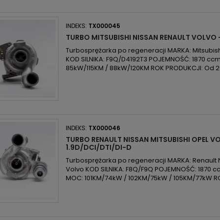
INDEKS:
TX000045
TURBO MITSUBISHI NISSAN RENAULT VOLVO -
Turbosprężarka po regeneracji MARKA: Mitsubish
KOD SILNIKA: F9Q/D4192T3 POJEMNOŚĆ: 1870 ccm
85kW/115KM / 88kW/120KM ROK PRODUKCJI: Od 2
INDEKS:
TX000046
TURBO RENAULT NISSAN MITSUBISHI OPEL V
1.9D/DCI/DTI/DI-D
Turbosprężarka po regeneracji MARKA: Renault N
Volvo KOD SILNIKA: F8Q/F9Q POJEMNOŚĆ: 1870 cc
MOC: 101KM/74kW / 102KM/75kW / 105KM/77kW R