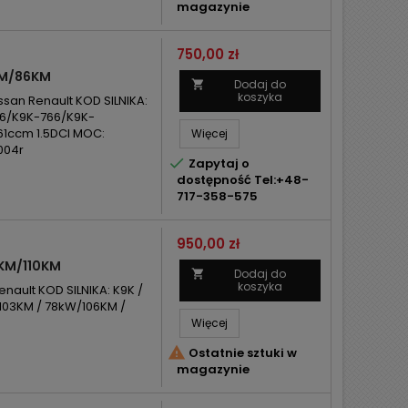
magazynie
Cena
750,00 zł
KM/86KM
Dodaj do

koszyka
san Renault KOD SILNIKA:
6/K9K-766/K9K-
1ccm 1.5DCI MOC:
Więcej
004r

Zapytaj o
dostępność Tel:+48-
717-358-575
Cena
950,00 zł
6KM/110KM
Dodaj do

koszyka
nault KOD SILNIKA: K9K /
103KM / 78kW/106KM /
Więcej

Ostatnie sztuki w
magazynie