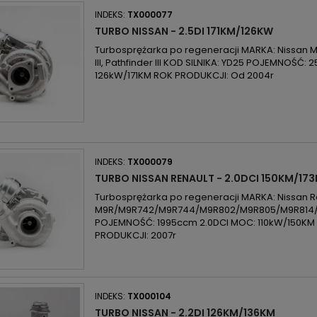
INDEKS:
TX000077
TURBO NISSAN - 2.5DI 171KM/126KW
Turbosprężarka po regeneracji MARKA: Nissan 
III, Pathfinder III KOD SILNIKA: YD25 POJEMNOŚĆ:
126kW/171KM ROK PRODUKCJI: Od 2004r
INDEKS:
TX000079
TURBO NISSAN RENAULT - 2.0DCI 150KM/17
Turbosprężarka po regeneracji MARKA: Nissan Re
M9R/M9R742/M9R744/M9R802/M9R805/M9R814
POJEMNOŚĆ: 1995ccm 2.0DCI MOC: 110kW/150KM 
PRODUKCJI: 2007r
INDEKS:
TX000104
TURBO NISSAN - 2.2DI 126KM/136KM