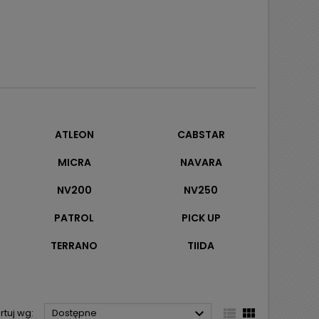
ATLEON
CABSTAR
MICRA
NAVARA
NV200
NV250
PATROL
PICK UP
TERRANO
TIIDA



rtuj wg:
Dostępne