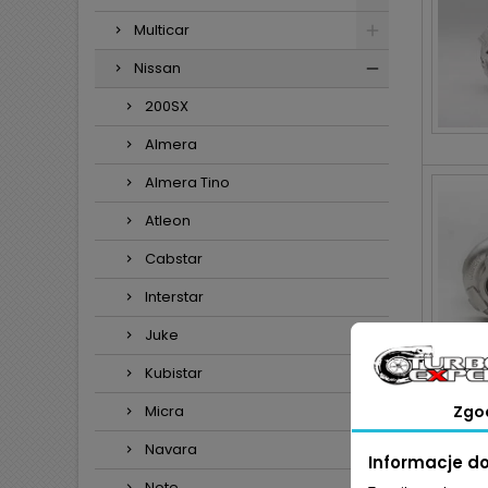
Multicar
Nissan
200SX
Almera
Almera Tino
Atleon
Cabstar
Interstar
Juke
Kubistar
Micra
Zgo
Navara
Informacje d
Note