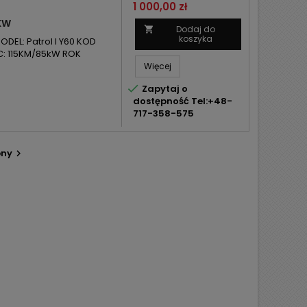
Cena
1 000,00 zł
KW
Dodaj do

koszyka
DEL: Patrol I Y60 KOD
C: 115KM/85kW ROK
Więcej

Zapytaj o
dostępność Tel:+48-
717-358-575
pny
