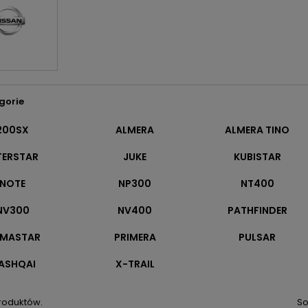
gorie
200SX
ALMERA
ALMERA TINO
TERSTAR
JUKE
KUBISTAR
NOTE
NP300
NT400
NV300
NV400
PATHFINDER
IMASTAR
PRIMERA
PULSAR
ASHQAI
X-TRAIL
produktów.
So