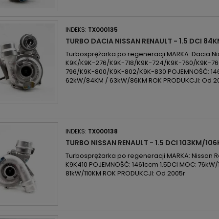
INDEKS:
TX000135
TURBO DACIA NISSAN RENAULT - 1.5 DCI 84
Turbosprężarka po regeneracji MARKA: Dacia Nis
K9K/K9K-276/K9K-718/K9K-724/K9K-760/K9K-76
796/K9K-800/K9K-802/K9K-830 POJEMNOŚĆ: 146
62kW/84KM / 63kW/86KM ROK PRODUKCJI: Od 2
INDEKS:
TX000138
TURBO NISSAN RENAULT - 1.5 DCI 103KM/10
Turbosprężarka po regeneracji MARKA: Nissan Re
K9K410 POJEMNOŚĆ: 1461ccm 1.5DCI MOC: 76kW/
81kW/110KM ROK PRODUKCJI: Od 2005r