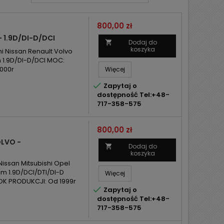
Cena
800,00 zł
 1.9D/DI-D/DCI
Dodaj do

koszyka
i Nissan Renault Volvo
 1.9D/DI-D/DCI MOC:
000r
Więcej

Zapytaj o
dostępność Tel:+48-
717-358-575
Cena
800,00 zł
OLVO -
Dodaj do

koszyka
issan Mitsubishi Opel
m 1.9D/DCI/DTI/DI-D
Więcej
OK PRODUKCJI: Od 1999r

Zapytaj o
dostępność Tel:+48-
717-358-575