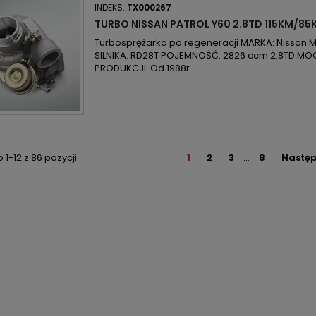
INDEKS:
TX000267
TURBO NISSAN PATROL Y60 2.8TD 115KM/85
Turbosprężarka po regeneracji MARKA: Nissan MO
SILNIKA: RD28T POJEMNOŚĆ: 2826 ccm 2.8TD MO
PRODUKCJI: Od 1988r
1-12 z 86 pozycji
1
2
3
…
8
Nastę