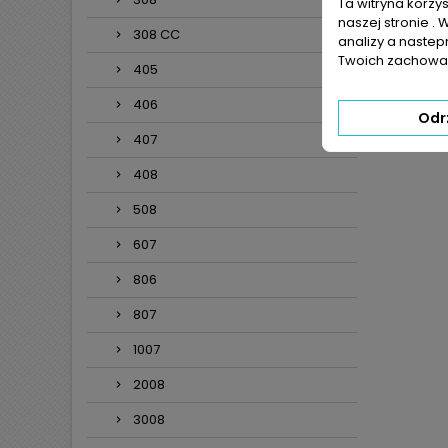
Ta witryna korzy
naszej stronie . 
308 CC
analizy a nastep
Twoich zachowań
405
406
Odr
407
408
508
607
806
807
1007
2008
3008