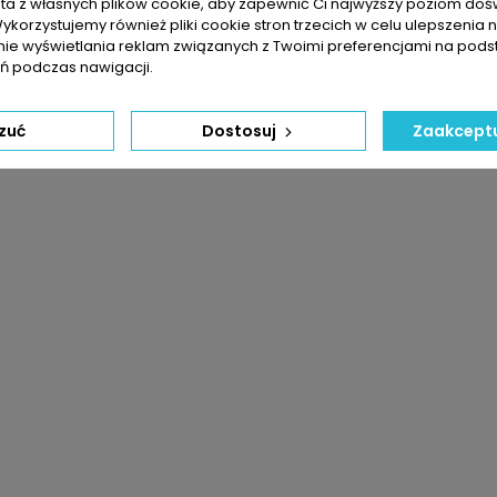
sta z własnych plików cookie, aby zapewnić Ci najwyższy poziom do
Wykorzystujemy również pliki cookie stron trzecich w celu ulepszenia 
nie wyświetlania reklam związanych z Twoimi preferencjami na pods
 podczas nawigacji.
zuć
Dostosuj
Zaakceptu