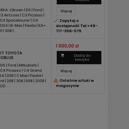
A: Citroen | DS | Ford |
Więcej
3 Aircross | C3 Picasso |
| C4 Spacetourer | C4

Zapytaj o
S4 | B-Max | Fiesta | KA+
dostępność Tel:+48-
| 308 |...
717-358-575
Cena
1 000,00 zł
EOT TOYOTA
Dodaj do

COBLUE
koszyka
 | Ford | Mitsubishi |
| C4 Picasso | C4 Grand
Więcej
 | DS5 | C Max | Fiesta |

Ostatnie sztuki w
| 208 | 308 | 508 | 2008 |
magazynie
OD...