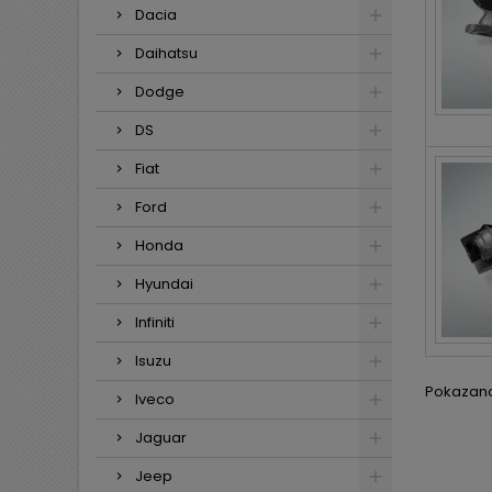
Dacia
Daihatsu
Dodge
DS
Fiat
Ford
Honda
Hyundai
Infiniti
Isuzu
Pokazano 
Iveco
Jaguar
Jeep