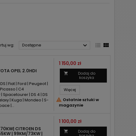



rtuj wg:
Dostępne
Cena
1 150,00 zł
OTA OPEL 2.0HDI
Dodaj do

koszyka
 | Fiat | Ford | Peugeot |
 Picasso | C4
Więcej
 | Spacetourer | DS 4 | DS

Ostatnie sztuki w
alaxy | Kuga | Mondeo | S-
magazynie
oace |...
Cena
1 100,00 zł
70KW| CITROEN DS
Dodaj do

55KW | 99KM/73KW |
koszyka