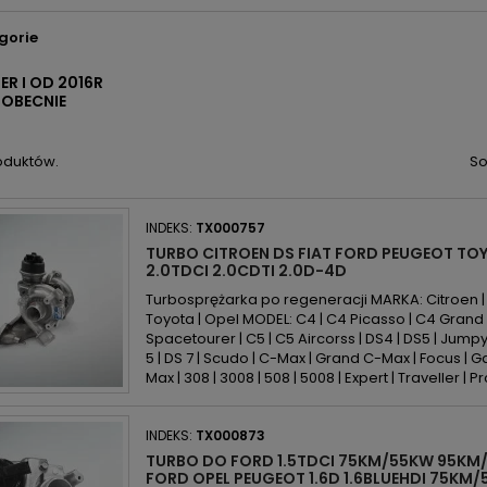
gorie
ER I OD 2016R
 OBECNIE
oduktów.
So
INDEKS:
TX000757
TURBO CITROEN DS FIAT FORD PEUGEOT TOY
2.0TDCI 2.0CDTI 2.0D-4D
Turbosprężarka po regeneracji MARKA: Citroen | DS
Toyota | Opel MODEL: C4 | C4 Picasso | C4 Grand
Spacetourer | C5 | C5 Aircorss | DS4 | DS5 | Jumpy
5 | DS 7 | Scudo | C-Max | Grand C-Max | Focus | G
Max | 308 | 3008 | 508 | 5008 | Expert | Traveller | Pr
INDEKS:
TX000873
TURBO DO FORD 1.5TDCI 75KM/55KW 95KM/
FORD OPEL PEUGEOT 1.6D 1.6BLUEHDI 75KM/