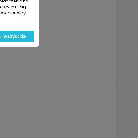
świadczenia na
naszych usług,
tawie analizy
j wszystkie