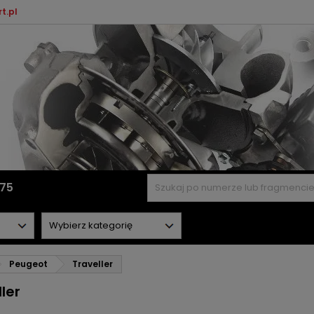
t.pl
575
Peugeot
Traveller
ler