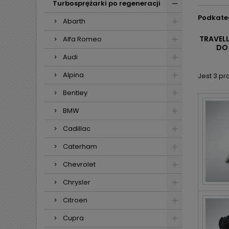
Turbosprężarki po regeneracji
Podkate
Abarth
TRAVELL
Alfa Romeo
DO
Audi
Alpina
Jest 3 pr
Bentley
BMW
Cadillac
Caterham
Chevrolet
Chrysler
Citroen
Cupra