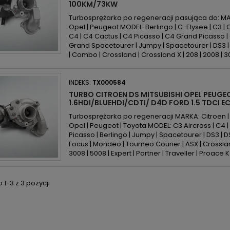
100KM/73KW
Turbosprężarka po regeneracji pasująca do: MARK
Opel | Peugeot MODEL: Berlingo | C-Elysee | C3 | C
C4 | C4 Cactus | C4 Picasso | C4 Grand Picasso 
Grand Spacetourer | Jumpy | Spacetourer | DS3 | D
| Combo | Crossland | Crossland X | 208 | 2008 | 301 
INDEKS:
TX000584
TURBO CITROEN DS MITSUBISHI OPEL PEUG
1.6HDI/BLUEHDI/CDTI/ D4D FORD 1.5 TDCI E
Turbosprężarka po regeneracji MARKA: Citroen | DS
Opel | Peugeot | Toyota MODEL: C3 Aircross | C4 
Picasso | Berlingo | Jumpy | Spacetourer | DS3 | DS4
Focus | Mondeo | Tourneo Courier | ASX | Crossland 
3008 | 5008 | Expert | Partner | Traveller | Proace K
1-3 z 3 pozycji