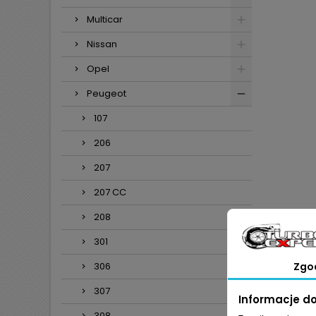
Multicar
Nissan
Opel
Peugeot
107
206
207
207 CC
208
301
306
Zgo
307
Informacje d
308