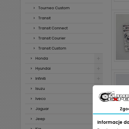
Tourneo Custom
Transit
Transit Connect
Transit Courier
Transit Custom
Honda
Hyundai
Infiniti
Isuzu
Iveco
Jaguar
Zgo
Jeep
Informacje d
Kia