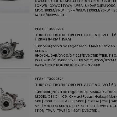
DW10BTED | IXDA |D4204T | G6DC | G6DE | G6DF | 
| QXWB | QXWC | TYWA | UFBA | UKDAPOJEMNOŚĆ: 1
MOC: 110KM/81kW | 115KM/85kW | 130KM/96kW | 13
140KM/103kWROK...
INDEKS:
TX000204
TURBO CITROEN FORD PEUGEOT VOLVO - 1.6
112KM/114KM/115KM
Turbosprężarka po regeneracji MARKA: Citroen
SILNIKA:
9HD/9HL/9HR/DV6C/D4162T/DV6CTED/T1BB/T1BC
POJEMNOŚĆ: 1560ccm 1.6HDI MOC: 82kW/112KM /
84kW/115KM ROK PRODUKCJI: Od 2009r
INDEKS:
TX000324
TURBO CITROEN FORD PEUGEOT VOLVO 1.6D
Turbosprężarka po regeneracji MARKA: Citroen | 
MODEL: C3 | C4 | C5 | C-Max | Focus | Galaxy | Mond
508 | 2008 | 3008 | 4008 | 5008 | Partner | C30 | S40 
V60 | V70 KOD SILNIKA: 9HR | 9HD | 9HL | DV6C | NGDA
| T1DB | T1WA | T1WB | D4162T | DV6CTED...