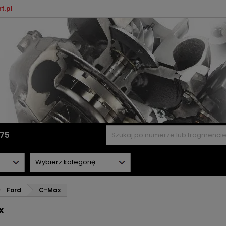
t.pl
575
Ford
C-Max
x