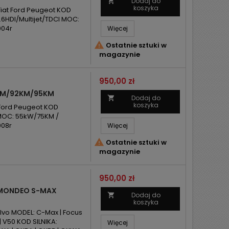
Dodaj do

koszyka
Fiat Ford Peugeot KOD
6HDI/Multijet/TDCI MOC:
004r
Więcej

Ostatnie sztuki w
magazynie
Cena
950,00 zł
5KM/92KM/95KM
Dodaj do

koszyka
 Ford Peugeot KOD
 MOC: 55kW/75KM /
008r
Więcej

Ostatnie sztuki w
magazynie
Cena
950,00 zł
 MONDEO S-MAX
Dodaj do

koszyka
lvo MODEL: C-Max | Focus
 | V50 KOD SILNIKA:
Więcej