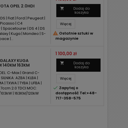
OTA OPEL 2.0HDI
Dodaj do

koszyka
 | Fiat | Ford | Peugeot |
 Picasso | C4
Więcej
 | Spacetourer | DS 4 | DS

Ostatnie sztuki w
alaxy | Kuga | Mondeo | S-
magazynie
oace |...
Cena
1 100,00 zł
 GALAXY KUGA
Dodaj do

M 140KM 163KM
koszyka
EL: C-Max | Grand C-
SILNIKA: AZBA | KLBA |
Więcej
MA | TXWA | TYBA | UFBA |

Zapytaj o
97ccm 2.0 TDCI MOC:
dostępność Tel:+48-
/103kW | 163KM/120kW
717-358-575