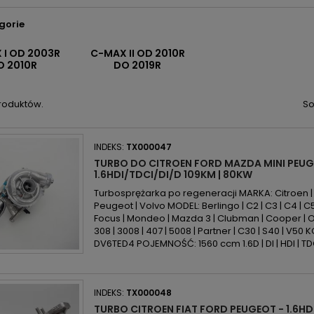
gorie
 I OD 2003R
C-MAX II OD 2010R
O 2010R
DO 2019R
produktów.
So
INDEKS:
TX000047
TURBO DO CITROEN FORD MAZDA MINI PEUG
1.6HDI/TDCI/DI/D 109KM | 80KW
Turbosprężarka po regeneracji MARKA: Citroen | F
Peugeot | Volvo MODEL: Berlingo | C2 | C3 | C4 | C
Focus | Mondeo | Mazda 3 | Clubman | Cooper | One 
308 | 3008 | 407 | 5008 | Partner | C30 | S40 | V50 
DV6TED4 POJEMNOŚĆ: 1560 ccm 1.6D | DI | HDI | TDC
INDEKS:
TX000048
TURBO CITROEN FIAT FORD PEUGEOT - 1.6HD