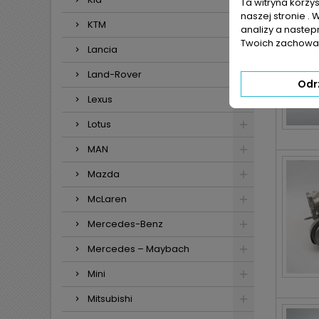
Ta witryna korzy
naszej stronie . 
KTM
analizy a nastep
Twoich zachowań
Lancia
Land-Rover
Odr
Lexus
Lotus
MAN
Mazda
McLaren
Mercedes-Benz
Mercedes – Maybach
Mini
Mitsubishi