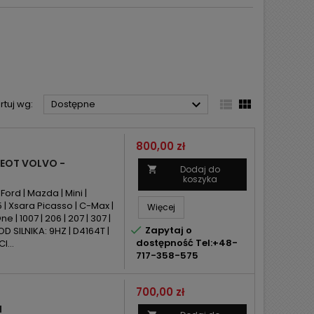



rtuj wg:
Dostępne
Cena
800,00 zł
EOT VOLVO -
Dodaj do

koszyka
ord | Mazda | Mini |
5 | Xsara Picasso | C-Max |
Więcej
| 1007 | 206 | 207 | 307 |

Zapytaj o
KOD SILNIKA: 9HZ | D4164T |
dostępność Tel:+48-
I...
717-358-575
Cena
700,00 zł
I