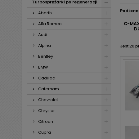
Turbosprężarki po regeneracji
Podkate
Abarth
C-MAX
Alfa Romeo
D
Audi
Alpina
Jest 20 
Bentley
BMW
Cadillac
Caterham
Chevrolet
Chrysler
Citroen
Cupra