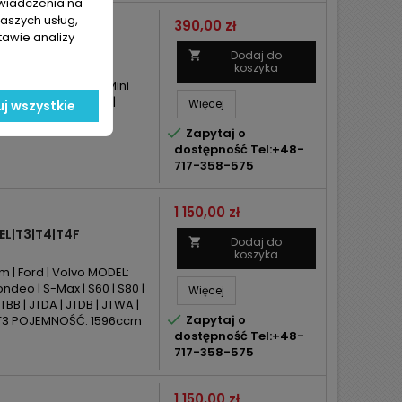
świadczenia na
naszych usług,
Cena
390,00 zł
tawie analizy
DI/TDCI
Dodaj do

koszyka
n | Ford | Mazda | Mini
I/TDCI MOC: 109KM |
Więcej
j wszystkie

Zapytaj o
dostępność Tel:+48-
717-358-575
Cena
1 150,00 zł
L|T3|T4|T4F
Dodaj do

koszyka
 | Ford | Volvo MODEL:
ndeo | S-Max | S60 | S80 |
Więcej
TBB | JTDA | JTDB | JTWA |

Zapytaj o
164 T3 POJEMNOŚĆ: 1596ccm
dostępność Tel:+48-
717-358-575
Cena
1 150,00 zł