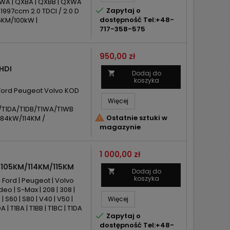
KLWA | QXBA | QXBB | QXWA

Zapytaj o
997ccm 2.0 TDCI / 2.0 D
dostępność Tel:+48-
6KM/100kW |
717-358-575
Cena
950,00 zł
HDI
Dodaj do

koszyka
 Ford Peugeot Volvo KOD
Więcej
/T1DA/T1DB/T1WA/T1WB

Ostatnie sztuki w
 84kW/114KM /
magazynie
Cena
1 000,00 zł
 105KM/114KM/115KM
Dodaj do

koszyka
Ford | Peugeot | Volvo
eo | S-Max | 208 | 308 |
| S60 | S80 | V40 | V50 |
Więcej
 | T1BA | T1BB | T1BC | T1DA

Zapytaj o
dostępność Tel:+48-