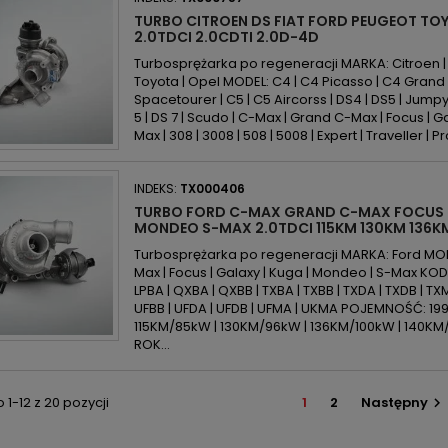
TURBO CITROEN DS FIAT FORD PEUGEOT TOY
2.0TDCI 2.0CDTI 2.0D-4D
Turbosprężarka po regeneracji MARKA: Citroen | DS
Toyota | Opel MODEL: C4 | C4 Picasso | C4 Grand
Spacetourer | C5 | C5 Aircorss | DS4 | DS5 | Jumpy
5 | DS 7 | Scudo | C-Max | Grand C-Max | Focus | G
Max | 308 | 3008 | 508 | 5008 | Expert | Traveller | Pr
INDEKS:
TX000406
TURBO FORD C-MAX GRAND C-MAX FOCUS
MONDEO S-MAX 2.0TDCI 115KM 130KM 136K
Turbosprężarka po regeneracji MARKA: Ford MOD
Max | Focus | Galaxy | Kuga | Mondeo | S-Max KOD 
LPBA | QXBA | QXBB | TXBA | TXBB | TXDA | TXDB | TX
UFBB | UFDA | UFDB | UFMA | UKMA POJEMNOŚĆ: 19
115KM/85kW | 130KM/96kW | 136KM/100kW | 140KM
ROK...
1-12 z 20 pozycji
1
2
Następny
