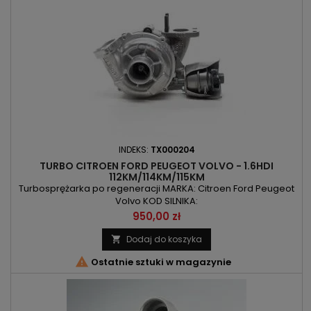
INDEKS:
TX000204
TURBO CITROEN FORD PEUGEOT VOLVO - 1.6HDI
112KM/114KM/115KM
Turbosprężarka po regeneracji MARKA: Citroen Ford Peugeot
Volvo KOD SILNIKA:
9HD/9HL/9HR/DV6C/D4162T/DV6CTED/T1BB/T1BC/T1DA/T1DB/T1WA
Cena
950,00 zł
POJEMNOŚĆ: 1560ccm 1.6HDI MOC: 82kW/112KM / 84kW/114KM /
84kW/115KM ROK PRODUKCJI: Od 2009r
Dodaj do koszyka


Ostatnie sztuki w magazynie