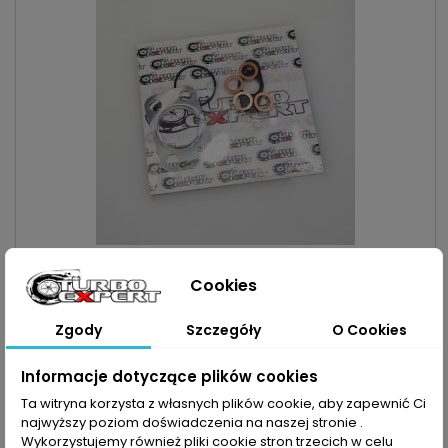
INDEKS:
GR016MK
Cookies
ZESTAW MONTAŻOWY TURBO DO PSA 1.6 D / HDI / TDCI
PSA
Zestaw montażowy do turbosprężarki pasujący do pojazdu :
Zgody
Szczegóły
O Cookies
MARKA: Citroen, Fiat | Ford | Mazda | Mini | Peugeot |
VolvoPOJEMNOŚĆ: 1560ccm 1.6 D | DI | HDI | TDCI MOC:
Cena
52,90 zł
75KM/55kW | 90KM/66kW | 92KM/68kW | 109KM/80kW |
Informacje dotyczące plików cookies
112KM/82kW | 114KM/84kW 115KM/84kW
Dodaj do koszyka

Ta witryna korzysta z własnych plików cookie, aby zapewnić Ci
najwyższy poziom doświadczenia na naszej stronie .

Zapytaj o dostępność Tel:+48-717-358-575
Wykorzystujemy również pliki cookie stron trzecich w celu