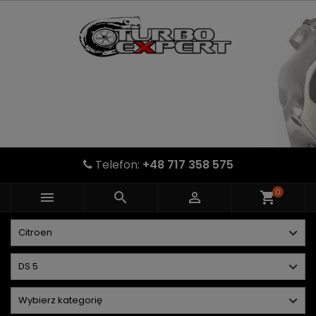
Telefon:
+48 717 358 575
0



shopping_cart