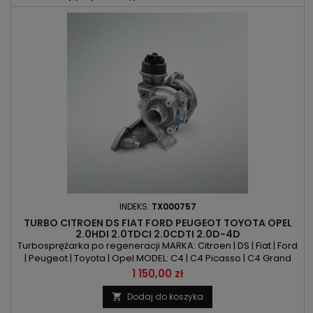
INDEKS:
TX000757
TURBO CITROEN DS FIAT FORD PEUGEOT TOYOTA OPEL
2.0HDI 2.0TDCI 2.0CDTI 2.0D-4D
Turbosprężarka po regeneracji MARKA: Citroen | DS | Fiat | Ford
| Peugeot | Toyota | Opel MODEL: C4 | C4 Picasso | C4 Grand
Picasso | C4 Spacetourer | C5 | C5 Aircorss | DS4 | DS5 | Jumpy |
Cena
1 150,00 zł
Spacetourer | DS 4 | DS 5 | DS 7 | Scudo | C-Max | Grand C-Max |
Focus | Galaxy | Kuga | Mondeo | S-Max | 308 | 3008 | 508 | 5008 |
Dodaj do koszyka

Expert | Traveller | Proace |...