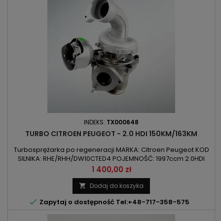
INDEKS:
TX000648
TURBO CITROEN PEUGEOT - 2.0 HDI 150KM/163KM
Turbosprężarka po regeneracji MARKA: Citroen Peugeot KOD
SILNIKA: RHE/RHH/DW10CTED4 POJEMNOŚĆ: 1997ccm 2.0HDI
MOC: 110kW/150KM / 120kW/163KM ROK PRODUKCJI: Od 2009r
Cena
1 400,00 zł
Uwaga : Turbo bez chłodzenia cieczą
Dodaj do koszyka


Zapytaj o dostępność Tel:+48-717-358-575