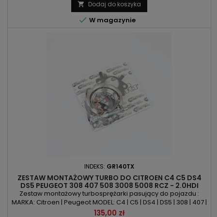
KOD SILNIKA: 5FR | 5FT | 5FU | 5FV | 5FX | 5FY | 5GY | 5GZ | E96CDT |
Dodaj do koszyka

EP6CDT | EP6DT | EP6DTS | EP6DTX | EP6FDT | N18B16A |...

W magazynie
INDEKS:
GR140TX
ZESTAW MONTAŻOWY TURBO DO CITROEN C4 C5 DS4
DS5 PEUGEOT 308 407 508 3008 5008 RCZ - 2.0HDI
150KM 163KM
Zestaw montażowy turbosprężarki pasujący do pojazdu :
MARKA: Citroen | Peugeot MODEL: C4 | C5 | DS4 | DS5 | 308 | 407 |
508 | 3008 | 5008| RCZ KOD SILNIKA: RHE | RHH | DW10C | DW10CB |
Cena
135,00 zł