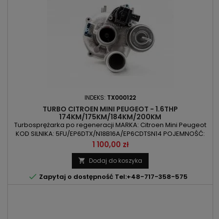
INDEKS:
TX000122
TURBO CITROEN MINI PEUGEOT - 1.6THP
174KM/175KM/184KM/200KM
Turbosprężarka po regeneracji MARKA: Citroen Mini Peugeot
KOD SILNIKA: 5FU/EP6DTX/N18B16A/EP6CDTSN14 POJEMNOŚĆ:
1598ccm 1.6THP MOC: 128kW/174KM / 128kW/175KM /
Cena
1 100,00 zł
135kW/184KM / 147kW/200KM ROK PRODUKCJI: Od 2006r
Dodaj do koszyka


Zapytaj o dostępność Tel:+48-717-358-575