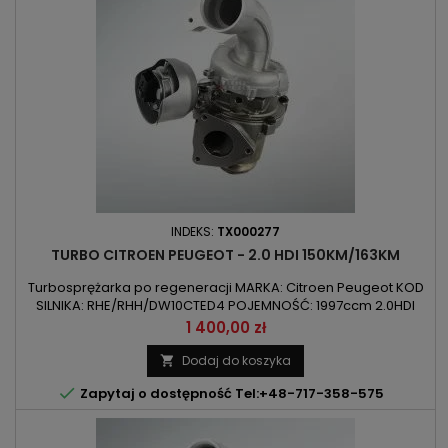
INDEKS:
TX000277
TURBO CITROEN PEUGEOT - 2.0 HDI 150KM/163KM
Turbosprężarka po regeneracji MARKA: Citroen Peugeot KOD
SILNIKA: RHE/RHH/DW10CTED4 POJEMNOŚĆ: 1997ccm 2.0HDI
MOC: 110kW/150KM / 120kW/163KM ROK PRODUKCJI: Od 2009r
Cena
1 400,00 zł
UWAGA: Turbo chłodzone cieczą
Dodaj do koszyka


Zapytaj o dostępność Tel:+48-717-358-575