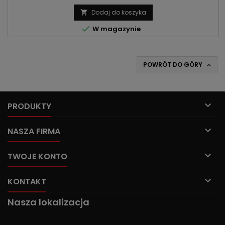
DW10CTED4POJEMNOŚĆ: 1997ccm 2.0 HDI MOC: 150KM/110kW |
163KM/120kW
Dodaj do koszyka


W magazynie
POWRÓT DO GÓRY


PRODUKTY

NASZA FIRMA

TWOJE KONTO

KONTAKT
Nasza lokalizacja