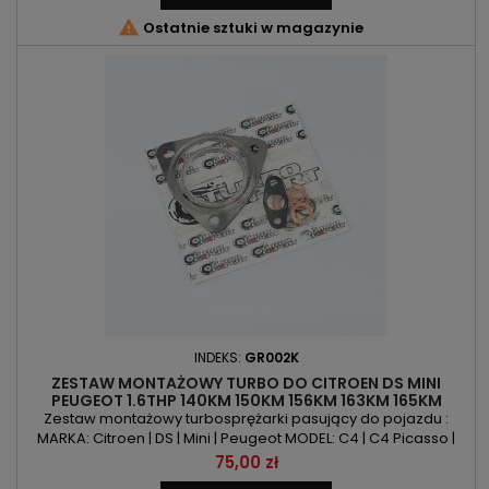
| 5008 | Expert | Partner | Traveller | Proace KOD...

Ostatnie sztuki w magazynie
INDEKS:
GR002K
ZESTAW MONTAŻOWY TURBO DO CITROEN DS MINI
PEUGEOT 1.6THP 140KM 150KM 156KM 163KM 165KM
174KM 175KM 184KM 200KM
Zestaw montażowy turbosprężarki pasujący do pojazdu :
MARKA: Citroen | DS | Mini | Peugeot MODEL: C4 | C4 Picasso |
C4 Spacetourer | DS3 | DS4 | DS5 | Clubman | Cooper |
Cena
75,00 zł
Coutryman | Paceman | 207 | 208 | 308 | 508 | 3008 | 5008 | RCZ