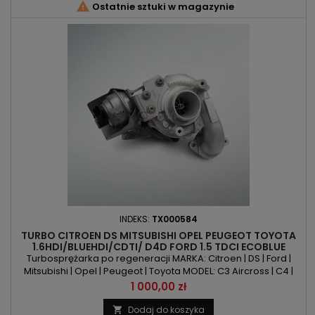

Ostatnie sztuki w magazynie
INDEKS:
TX000584
TURBO CITROEN DS MITSUBISHI OPEL PEUGEOT TOYOTA
1.6HDI/BLUEHDI/CDTI/ D4D FORD 1.5 TDCI ECOBLUE
Turbosprężarka po regeneracji MARKA: Citroen | DS | Ford |
Mitsubishi | Opel | Peugeot | Toyota MODEL: C3 Aircross | C4 |
C4 Picasso | C4 Grand Picasso | Berlingo | Jumpy |
Cena
1 000,00 zł
Spacetourer | DS3 | DS4 | DS5 | C Max | Fiesta | Focus | Mondeo |
Tourneo Courier | ASX | Crossland | 208 | 308 | 508 | 2008 | 3008
Dodaj do koszyka
