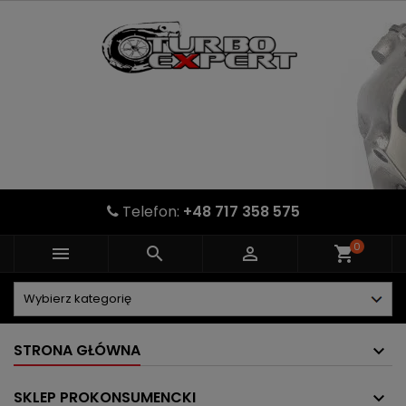
Telefon:
+48 717 358 575
0



shopping_cart
STRONA GŁÓWNA
SKLEP PROKONSUMENCKI