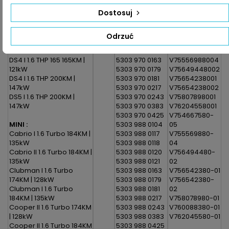
165 165KM | 121kW
5303 950 0149
11657647003
Dostosuj
DS 5 I 1.6 THP 165 165KM |
5303 970 0104
V762045580
121kW
5303 970 0117
V756542380
DS3 I 1.6 THP 156KM | 115kW
5303 970 0118
V7600838001
Odrzuć
DS3 I 1.6 THP 165 165KM |
5303 970 0120
V75466758005
121kW
5303 970 0121
V75556978004
DS4 I 1.6 THP 165 165KM |
5303 970 0163
V75556988004
121kW
5303 970 0179
V75649448002
DS4 I 1.6 THP 200KM |
5303 970 0181
V75654238001
147kW
5303 970 0217
V75654238002
DS5 I 1.6 THP 200KM |
5303 970 0243
V75807898001
147kW
5303 970 0383
V76204558001
5303 970 0425
V754667580-
MINI :
5303 988 0104
05
Cabrio I 1.6 Turbo 184KM |
5303 988 0117
V755569880-
135kW
5303 988 0118
04
Cabrio II 1.6 Turbo 184KM |
5303 988 0120
V756494480-
135kW
5303 988 0121
02
Clubman I 1.6 Turbo
5303 988 0163
V756542380-01
174KM | 128kW
5303 988 0179
V756542380-
Clubman I 1.6 Turbo
5303 988 0181
02
184KM | 135kW
5303 988 0217
V758078980-01
Cooper II 1.6 Turbo 174KM
5303 988 0243
V760088380-01
| 128kW
5303 988 0383
V762045580-01
Cooper II 1.6 Turbo 184KM
5303 988 0425