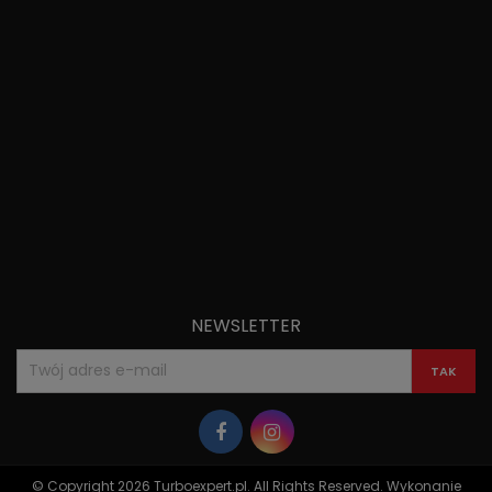
3008 II 1.6 THP 165 165KM |
121kW
5008 I 1.6 THP 156KM |
115kW
5008 I 1.6 THP 165 165KM |
121kW
5008 II 1.6 THP 165 165KM |
121kW
RCZ I 1.6 THP 156KM |
115kW
RCZ I 1.6 THP 200KM |
147kW
NEWSLETTER
© Copyright 2026 Turboexpert.pl. All Rights Reserved. Wykonanie