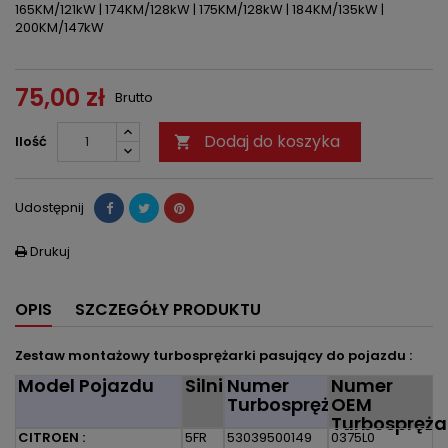
165KM/121kW | 174KM/128kW | 175KM/128kW | 184KM/135kW |
200KM/147kW
75,00 zł
Brutto
Dodaj do koszyka
Ilość

Udostępnij
Drukuj

OPIS
SZCZEGÓŁY PRODUKTU
Zestaw montażowy turbosprężarki pasujący do pojazdu :
Model Pojazdu
Silnik
Numer
Numer
Turbosprężarki
OEM
Turbospręża
CITROEN :
5FR
53039500149
0375L0