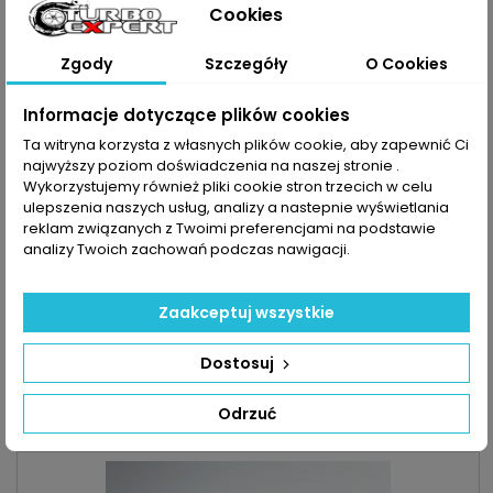
Cookies
Zgody
Szczegóły
O Cookies
Informacje dotyczące plików cookies
Ta witryna korzysta z własnych plików cookie, aby zapewnić Ci
najwyższy poziom doświadczenia na naszej stronie .
Wykorzystujemy również pliki cookie stron trzecich w celu
ulepszenia naszych usług, analizy a nastepnie wyświetlania
reklam związanych z Twoimi preferencjami na podstawie
analizy Twoich zachowań podczas nawigacji.
INDEKS:
15.104.01
ZESTAW MONTAŻOWY TURBO DO RENAULT AVANTIME
ESPACE LAGUNA VEL SATIS 2.2DCI 150KM
Zaakceptuj wszystkie
Zestaw montażowy do turbosprężarki pasujący do pojazdu :
MARKA: Renault MODEL: Avantime | Espace | Laguna | Vel Satis
KOD SILNIKA: G9T700 | G9T712 POJEMNOŚĆ: 2188ccm 2.2 DCI
Cena
30,00 zł
Dostosuj
MOC: 150KM | 110kW
Dodaj do koszyka

Odrzuć

Zapytaj o dostępność Tel:+48-717-358-575