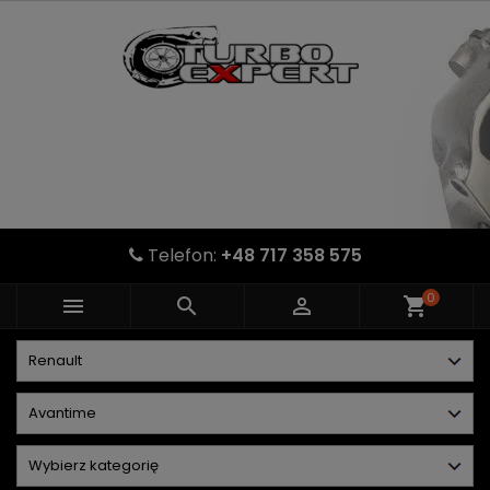
Telefon:
+48 717 358 575
0



shopping_cart