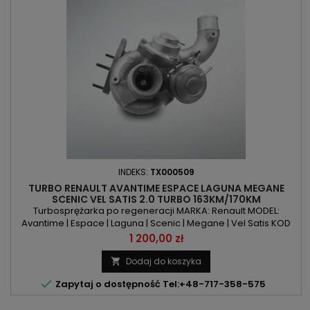
INDEKS:
TX000509
TURBO RENAULT AVANTIME ESPACE LAGUNA MEGANE
SCENIC VEL SATIS 2.0 TURBO 163KM/170KM
Turbosprężarka po regeneracji MARKA: Renault MODEL:
Avantime | Espace | Laguna | Scenic | Megane | Vel Satis KOD
SILNIKA: F4R 760 | F4R 761 | F4R 762 | F4R 763 | F4R 764 | F4R 765 |
Cena
1 200,00 zł
F4R 786 | F4R 787 POJEMNOŚĆ: 1998ccm 2.0 Turbo MOC:
163KM/120kW | 170KM/125kWROK PRODUKCJI: Od 2001r
Dodaj do koszyka


Zapytaj o dostępność Tel:+48-717-358-575