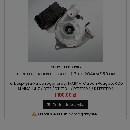
INDEKS:
TX000282
TURBO CITROEN PEUGEOT 2.7HDI 204KM/150KW
Turbosprężarka po regeneracji MARKA: Citroen Peugeot KOD
SILNIKA: UHZ / DT17 / DT17ED4 / DT17TED4 / DT17BTED4
POJEMNOŚĆ: 2720 ccm 2.7HDI MOC: 150kW/204KM ROK
Cena
1 100,00 zł
PRODUKCJI: Od 2004r UWAGA: Lewa Strona
Dodaj do koszyka


Ostatnie sztuki w magazynie