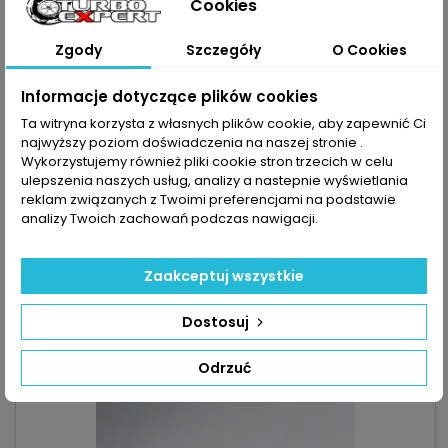
Cookies
Zgody
Szczegóły
O Cookies
Informacje dotyczące plików cookies
Ta witryna korzysta z własnych plików cookie, aby zapewnić Ci
najwyższy poziom doświadczenia na naszej stronie .
Wykorzystujemy również pliki cookie stron trzecich w celu
ulepszenia naszych usług, analizy a nastepnie wyświetlania
reklam związanych z Twoimi preferencjami na podstawie
INDEKS:
TX000281
analizy Twoich zachowań podczas nawigacji.
TURBO CITROEN PEUGEOT 2.7HDI 204KM/150KW
Turbosprężarka po regeneracji MARKA: Citroen Peugeot KOD
Zaakceptuj wszystkie
SILNIKA: UHZ / DT17 / DT17ED4 / DT17TED4 / DT17BTED4
POJEMNOŚĆ: 2720 ccm 2.7HDI MOC: 150kW/204KM ROK
Cena
1 100,00 zł
Dostosuj
PRODUKCJI: Od 2004r UWAGA: Prawa Strona
Dodaj do koszyka

Odrzuć

Ostatnie sztuki w magazynie