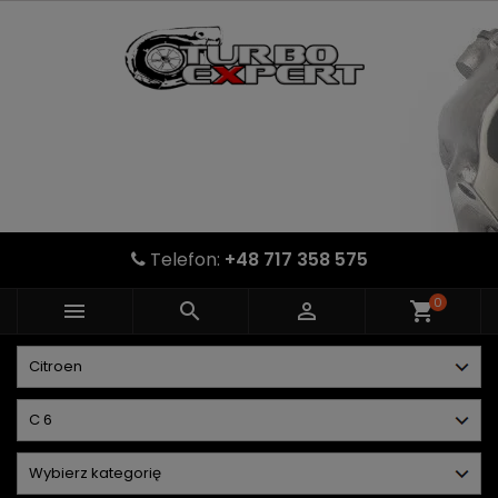
Telefon:
+48 717 358 575
0



shopping_cart