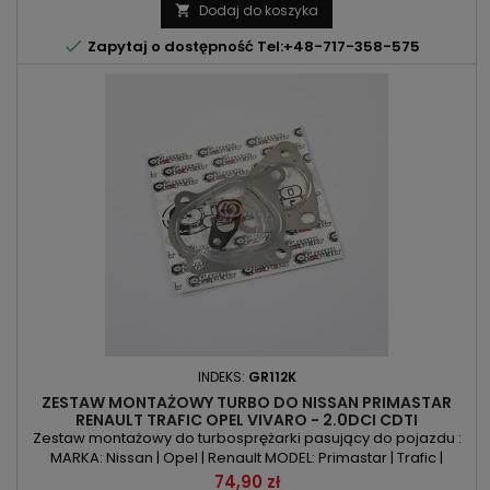
107kW
Dodaj do koszyka


Zapytaj o dostępność Tel:+48-717-358-575
INDEKS:
GR112K
ZESTAW MONTAŻOWY TURBO DO NISSAN PRIMASTAR
RENAULT TRAFIC OPEL VIVARO - 2.0DCI CDTI
90KM/114KM
Zestaw montażowy do turbosprężarki pasujący do pojazdu :
MARKA: Nissan | Opel | Renault MODEL: Primastar | Trafic |
Vivaro KOD SILNIKA: M9R780 | M9R782 POJEMNOŚĆ: 1995ccm
Cena
74,90 zł