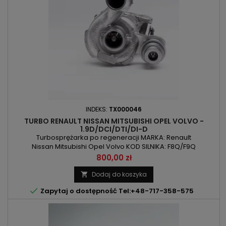
INDEKS:
TX000046
TURBO RENAULT NISSAN MITSUBISHI OPEL VOLVO -
1.9D/DCI/DTI/DI-D
Turbosprężarka po regeneracji MARKA: Renault
Nissan Mitsubishi Opel Volvo KOD SILNIKA: F8Q/F9Q
POJEMNOŚĆ: 1870 ccm 1.9D/DCI/DTI/DI-D MOC: 101KM/74kW /
Cena
800,00 zł
102KM/75kW / 105KM/77kW ROK PRODUKCJI: Od 1999r
Dodaj do koszyka


Zapytaj o dostępność Tel:+48-717-358-575