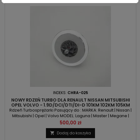
INDEKS:
CHRA-025
NOWY RDZEŃ TURBO DLA RENAULT NISSAN MITSUBISHI
OPEL VOLVO - 1.9D/DCI/DTI/DI-D 101KM 102KM 105KM
Rdzeń Turbosprężarki Pasujący do : MARKA: Renault | Nissan |
Mitsubishi | Opel | Volvo MODEL: Laguna | Master | Megane |
Scenic | Trafic | Carisma | Space Star | Primiera | Primastar |
Cena
500,00 zł
Movano | Vivaro | S40 | V40 KOD SILNIKA: F8Q | F9Q
POJEMNOŚĆ: 1870 ccm 1.9D/DCI/DTI/DI-D MOC: 101KM/74kW |
Dodaj do koszyka

102KM/75kW / 105KM/77kW UWAGA: Rdzeń pasuje tylko do...