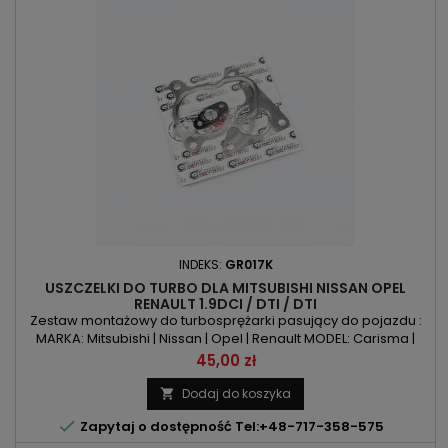
INDEKS:
GR017K
USZCZELKI DO TURBO DLA MITSUBISHI NISSAN OPEL
RENAULT 1.9DCI / DTI / DTI
Zestaw montażowy do turbosprężarki pasujący do pojazdu :
MARKA: Mitsubishi | Nissan | Opel | Renault MODEL: Carisma |
Space Star | Primastar | Movano | Vivaro | Clio | Kangoo |
Cena
45,00 zł
Laguna | Master | Megane | Scenic | Trafic | S40 | V40 KOD
SILNIKA: F9Q1 | F9Q718 | F9Q732 | F9Q733 | F9Q738 | F9Q740 |
Dodaj do koszyka

F9Q744 | F9Q752 | F9Q754 | F9Q760 | F9Q762 | F9Q770 | F9Q772...

Zapytaj o dostępność Tel:+48-717-358-575