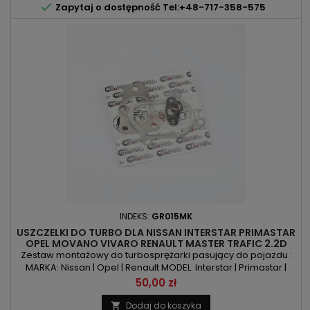

Zapytaj o dostępność Tel:+48-717-358-575
INDEKS:
GR015MK
USZCZELKI DO TURBO DLA NISSAN INTERSTAR PRIMASTAR
OPEL MOVANO VIVARO RENAULT MASTER TRAFIC 2.2D
2.5D 90KM 101KM 115KM 135KM
Zestaw montażowy do turbosprężarki pasujący do pojazdu :
MARKA: Nissan | Opel | Renault MODEL: Interstar | Primastar |
Movano | Vivaro | Master | Trafic KOD SILNIKA: G9T 720 | G9T 722
Cena
50,00 zł
| G9T 750 | G9U 720 | G9U 724 | G9U 730 | G9U 750 | G9U 754
POJEMNOŚĆ: 2188ccm 2.2dCi/DTI | 2463ccm 2.5dCi/DTI
Dodaj do koszyka
