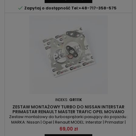
2464ccm 2.5dCi/DTI MOC: 90KM/66kW | 101KM/74kW |

Zapytaj o dostępność Tel:+48-717-358-575
115KM/84kW |...
INDEKS:
GR111K
ZESTAW MONTAŻOWY TURBO DO NISSAN INTERSTAR
PRIMASTAR RENAULT MASTER TRAFIC OPEL MOVANO
VIVARO - 2.5 DCI/CDTI 146KM/107KW
Zestaw montażowy do turbosprężarki pasujący do pojazdu :
MARKA: Nissan | Opel | Renault MODEL: Interstar | Primastar |
Movano | Vivaro | Master | Trafic KOD SILNIKA: G9U | G9U 630 |
Cena
69,00 zł
G9U 632 POJEMNOŚĆ: 2464ccm 2.5 DCI / CDTI MOC: 146KM |