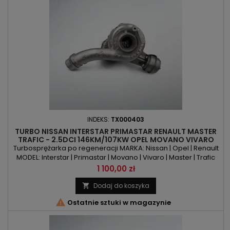
INDEKS:
TX000403
TURBO NISSAN INTERSTAR PRIMASTAR RENAULT MASTER
TRAFIC - 2.5DCI 146KM/107KW OPEL MOVANO VIVARO
2.5CDTI 146KM/107KW
Turbosprężarka po regeneracji MARKA: Nissan | Opel | Renault
MODEL: Interstar | Primastar | Movano | Vivaro | Master | Trafic
KOD SILNIKA: G9U | G9U 630 | G9U 632 POJEMNOŚĆ: 2464ccm
Cena
1 100,00 zł
2.5 DCI / CDTI MOC: 146KM | 107kW ROK PRODUKCJI: Od 2006r
Dodaj do koszyka


Ostatnie sztuki w magazynie