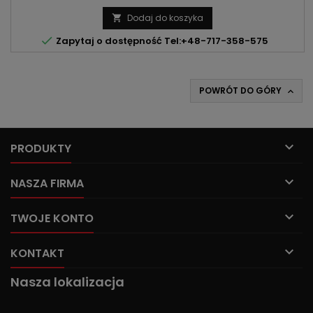
2.0 DCI | CDTI MOC: 90KM/66kW | 114KM/84kW
Dodaj do koszyka


Zapytaj o dostępność Tel:+48-717-358-575
POWRÓT DO GÓRY


PRODUKTY

NASZA FIRMA

TWOJE KONTO

KONTAKT
Nasza lokalizacja