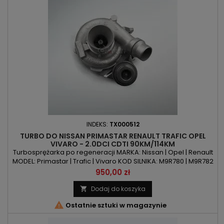
INDEKS:
TX000512
TURBO DO NISSAN PRIMASTAR RENAULT TRAFIC OPEL
VIVARO - 2.0DCI CDTI 90KM/114KM
Turbosprężarka po regeneracji MARKA: Nissan | Opel | Renault
MODEL: Primastar | Trafic | Vivaro KOD SILNIKA: M9R780 | M9R782
POJEMNOŚĆ: 1995ccm 2.0 DCI | CDTI MOC: 90KM/66kW |
Cena
950,00 zł
114KM/84kW ROK PRODUKCJI: Od 2006r
Dodaj do koszyka


Ostatnie sztuki w magazynie