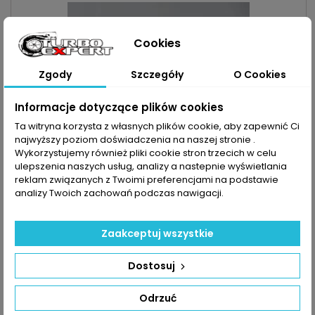
Cookies
Zgody
Szczegóły
O Cookies
Informacje dotyczące plików cookies
Ta witryna korzysta z własnych plików cookie, aby zapewnić Ci
najwyższy poziom doświadczenia na naszej stronie .
Wykorzystujemy również pliki cookie stron trzecich w celu
ulepszenia naszych usług, analizy a nastepnie wyświetlania
reklam związanych z Twoimi preferencjami na podstawie
analizy Twoich zachowań podczas nawigacji.
INDEKS:
TX000495
TURBO NISSAN PRIMASTAR OPEL VIVARO RENAULT
TRAFIC 2.5D 135KM/99KW
Zaakceptuj wszystkie
Turbosprężarka po regeneracji MARKA: Nissan | Opel | Renault
MODEL: Primastar | Vivaro | Trafic KOD SILNIKA: G9U
730POJEMNOŚĆ: 2464ccm 2.5 dCi | 2.5 DTI MOC: 135KM / 99kW
Cena
850,00 zł
Dostosuj
ROK PRODUKCJI: Od 2003r
Dodaj do koszyka

Odrzuć

Ostatnie sztuki w magazynie