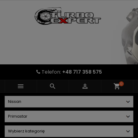
Telefon:
+48 717 358 575
0



shopping_cart