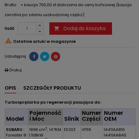
Brutto
+ kaucja 700,00 zł doliczana do ceny końcowej (kaucja
zwrotna po zdaniu uszkodzonej części)
Dodaj do koszyka
Ilość


Ostatnie sztuki w magazynie
Udostępnij
Drukuj

OPIS
SZCZEGÓŁY PRODUKTU
Turbosprężarka po regeneracji pasująca do:
Pojemność
Numer
Numer
Model
i Moc
Silnik
Części
OEM
3
SUBARU :
1998 cm
, 147KM
EE20Z
VF55
14411AA810
Forester III
| 108kW
14411AA840