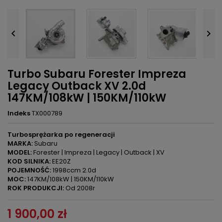


Turbo Subaru Forester Impreza
Legacy Outback XV 2.0d
147KM/108kW | 150KM/110kW
Indeks
TX000789
Turbosprężarka po regeneracji
MARKA:
Subaru
MODEL:
Forester | Impreza | Legacy | Outback | XV
KOD SILNIKA:
EE20Z
POJEMNOŚĆ:
1998ccm 2.0d
MOC:
147KM/108kW | 150KM/110kW
ROK PRODUKCJI:
Od 2008r
1 900,00 zł