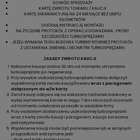
DOWÓD SPRZEDAŻY
KARTĘ ZWROTU TOWARU / KAUCJI
KARTĘ GWARANCYJNĄ NA 24 MIESIĄCE BEZ LIMITU
KILOMETRÓW
OGÓLNĄ INSTRUKCJĘ MONTAŻU
NA ŻYCZENIE PROTOKÓŁ Z OPERACJI DOWAŻANIA , PRÓBY
SZCZELNOŚCI TURBOSPRĘŻARKI
JEŻELI WYMAGA TEGO BUDOWA TURBINY RÓWNIEŻ PROTOKÓŁ
Z USTAWIENIA ZMIENNEJ GEOMETRII TURBOSPRĘŻARKI
ZASADY ZWROTU KAUCJI
Naliczona kaucja ważna 30 dni od momentu otrzymania
turbosprężarki po regeneracji.
Przy wysyłce uszkodzonej turbosprężarki należy dołączyć
wypełnioną kartę zwrotu kaucji/towaru
wraz z paragonem
dołączonym do w/w karty
.
Zwrot kaucji odbywa się na wskazany rachunek bankowy w
wyżej wymienionej karcie w ciągu 7 dni roboczych liczonych
od momentu odebrania przesyłki w siedzibie firmy.
Przy osobistym dostarczeniu uszkodzonej turbosprężarki
wraz z kartą zwrotu kaucji i paragonem, kaucja zwracana
jest natychmiast.
Wypłacenie kaucji może być pomniejszone lub w skrajnych
przypadkach wstrzymane jeśli:
- Brak jest karty zwrotu kaucji.