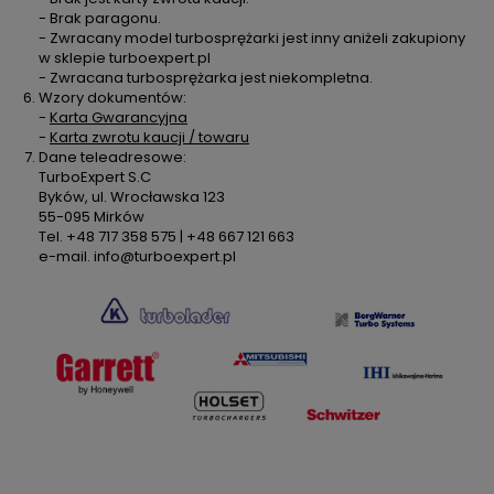
- Brak paragonu.
- Zwracany model turbosprężarki jest inny aniżeli zakupiony
w sklepie turboexpert.pl
- Zwracana turbosprężarka jest niekompletna.
Wzory dokumentów:
-
Karta Gwarancyjna
-
Karta zwrotu kaucji / towaru
Dane teleadresowe:
TurboExpert S.C
Byków, ul. Wrocławska 123
55-095 Mirków
Tel. +48 717 358 575 | +48 667 121 663
e-mail. info@turboexpert.pl