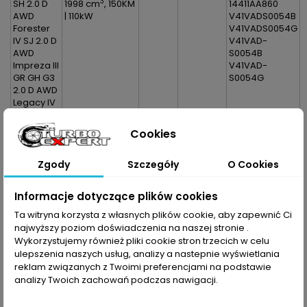
3
SH 2.0 D
1998 cm
, 150KM
14411AA860
AWD
| 110kW
V41VADS0054B
Forester
V41VADS0054G
IV SJ 2.0 D
V41VAD-
AWD
S0054B
Impreza III
V41VAD-
GR GH G3
S0054G
2.0 D AWD
Legacy IV
BL 2.0 D
AWD
Cookies
Legacy IV
BP Estate
Zgody
Szczegóły
O Cookies
2.0D AWD
Legacy V
BM 2.0 D
Informacje dotyczące plików cookies
AWD
Legacy V
Ta witryna korzysta z własnych plików cookie, aby zapewnić Ci
BR Estate
najwyższy poziom doświadczenia na naszej stronie .
2.0D AWD
Wykorzystujemy również pliki cookie stron trzecich w celu
Outback
ulepszenia naszych usług, analizy a nastepnie wyświetlania
IV
reklam związanych z Twoimi preferencjami na podstawie
Crossover
analizy Twoich zachowań podczas nawigacji.
2.0 D
XV I GP 2.0