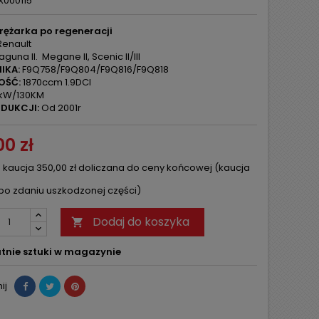
X000115
rężarka po regeneracji
enault
aguna II. Megane II, Scenic II/III
IKA:
F9Q758/F9Q804/F9Q816/F9Q818
OŚĆ:
1870ccm 1.9DCI
kW/130KM
DUKCJI:
Od 2001r
0 zł
 kaucja 350,00 zł doliczana do ceny końcowej (kaucja
po zdaniu uszkodzonej części)
Dodaj do koszyka

tnie sztuki w magazynie
ij