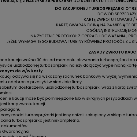
YWAJĄ SIĘ Z NASZYMI ZAPRASZAMY DO KONTAKTU TELEFONICZNEG
DO ZAKUPIONEJ TURBOSPRĘŻARKI OTR
DOWÓD SPRZEDAŻY
KARTĘ ZWROTU TOWARU / 
KARTĘ GWARANCYJNĄ NA 24 MIESIĄCE BE
OGÓLNĄ INSTRUKCJĘ MO
NA ŻYCZENIE PROTOKÓŁ Z OPERACJI DOWAŻANIA , PR
JEŻELI WYMAGA TEGO BUDOWA TURBINY RÓWNIEŻ PROTOKÓŁ Z USTA
ZASADY ZWROTU KAUC
zona kaucja ważna 30 dni od momentu otrzymania turbosprężarki po 
ysyłce uszkodzonej turbosprężarki należy dołączyć wypełnioną kartę
zonym do w/w karty
.
 kaucji odbywa się na wskazany rachunek bankowy w wyżej wymienion
u odebrania przesyłki w siedzibie firmy.
sobistym dostarczeniu uszkodzonej turbosprężarki wraz z kartą zwro
hmiast.
cenie kaucji może być pomniejszone lub w skrajnych przypadkach ws
 jest karty zwrotu kaucji.
k paragonu.
cany model turbosprężarki jest inny aniżeli zakupiony w sklepie turbo
acana turbosprężarka jest niekompletna.
 dokumentów:
a Gwarancyjna
a zwrotu kaucji / towaru