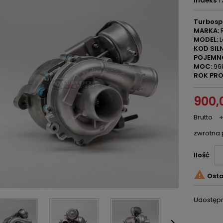
Indeks
T
Turbosp
MARKA:
R
MODEL:
L
KOD SILN
POJEMN
MOC:
96
ROK PRO
900,0
Brutto
+
zwrotna 
Ilość

Osta
Udostępn