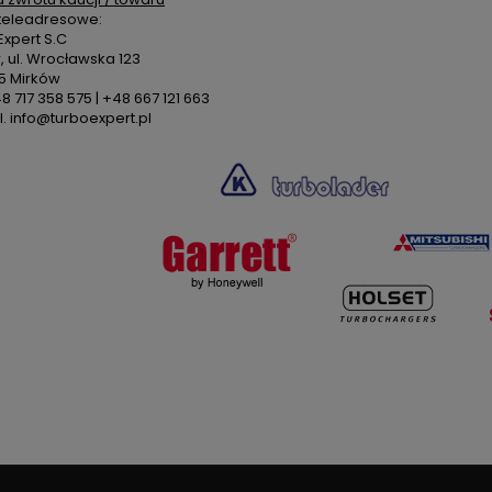
teleadresowe:
xpert S.C
 ul. Wrocławska 123
5 Mirków
48 717 358 575 | +48 667 121 663
. info@turboexpert.pl