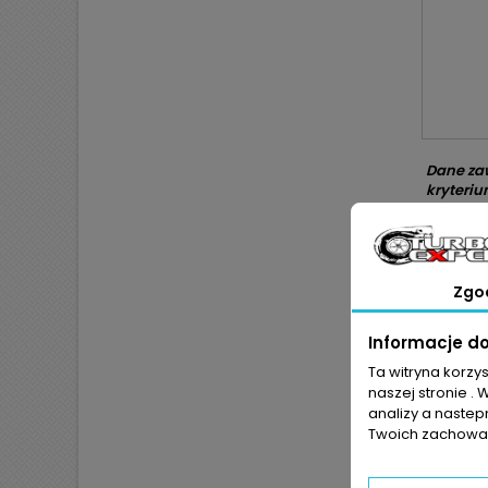
Dane zaw
kryteriu
Przy wyb
smarowan
dobrana
Zgo
wspiera
W silnik
Informacje d
spadek
Ta witryna korzy
głośni
naszej stronie . 
nadmi
analizy a nastep
obecn
Twoich zachowań
zacin
uszko