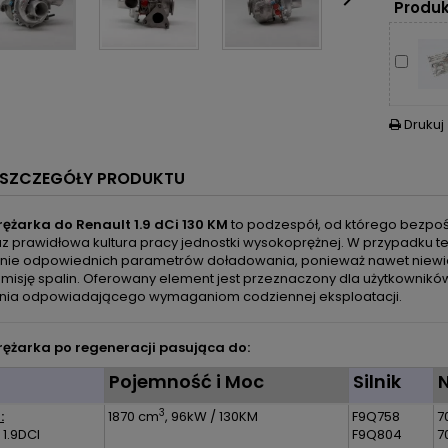

Produk
Drukuj

SZCZEGÓŁY PRODUKTU
ężarka do Renault 1.9 dCi 130 KM
to podzespół, od którego bezpośr
 prawidłowa kultura pracy jednostki wysokoprężnej. W przypadku teg
ie odpowiednich parametrów doładowania, ponieważ nawet niewiel
 emisję spalin. Oferowany element jest przeznaczony dla użytkowni
nia odpowiadającego wymaganiom codziennej eksploatacji.
ężarka po regeneracji pasująca do:
l
Pojemność i Moc
Silnik
3
:
1870 cm
, 96kW / 130KM
F9Q758
7
 1.9DCI
F9Q804
7