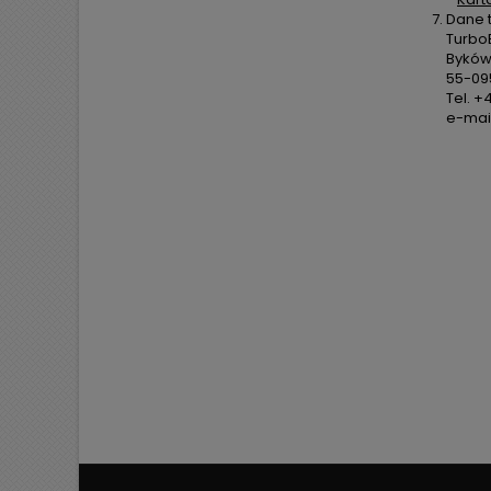
Dane 
TurboE
Byków,
55-09
Tel. +
e-mail