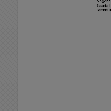
Megane I
Scenic II
Scenic III