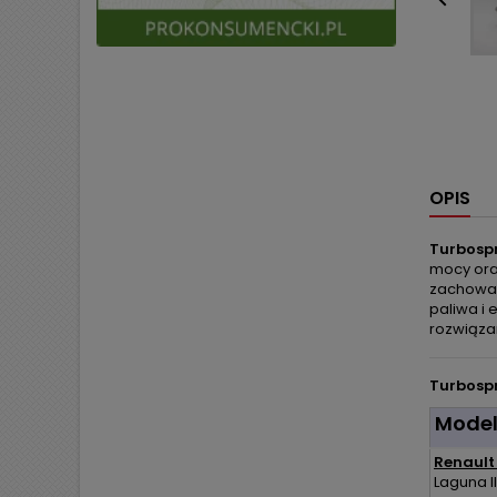

OPIS
Turbospr
mocy oraz
zachowan
paliwa i
rozwiąza
Turbospr
Mode
Renault 
Laguna II