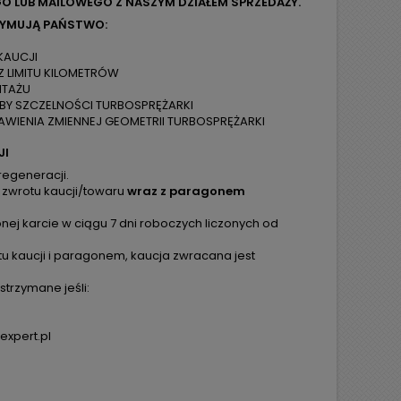
O LUB MAILOWEGO Z NASZYM DZIAŁEM SPRZEDAŻY.
ZYMUJĄ PAŃSTWO:
KAUCJI
Z LIMITU KILOMETRÓW
NTAŻU
ÓBY SZCZELNOŚCI TURBOSPRĘŻARKI
WIENIA ZMIENNEJ GEOMETRII TURBOSPRĘŻARKI
JI
regeneracji.
 zwrotu kaucji/towaru
wraz z paragonem
ej karcie w ciągu 7 dni roboczych liczonych od
tu kaucji i paragonem, kaucja zwracana jest
trzymane jeśli:
expert.pl