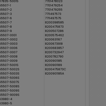
07835-5001S
7701478023
55507-1
7701479254
55507-2
7701479255
55507-3
7711497573
55507-6
7711497575
55507-7
8200398585
55507-8
8200475873
55507-9
8200507286
55507-0001
8200575462
55507-0002
8200631167
55507-0003
8200673918
55507-0006
8200683857
55507-0007
8200732947
55507-0008
8200782790
55507-0009
8200901185
55507-5001S
8200901189
55507-5002S
8200475873C
55507-5003S
8200901185A
55507-5006S
55507-5007S
55507-5008S
55507-5009S
55507-9009S
63980-4
63980-5