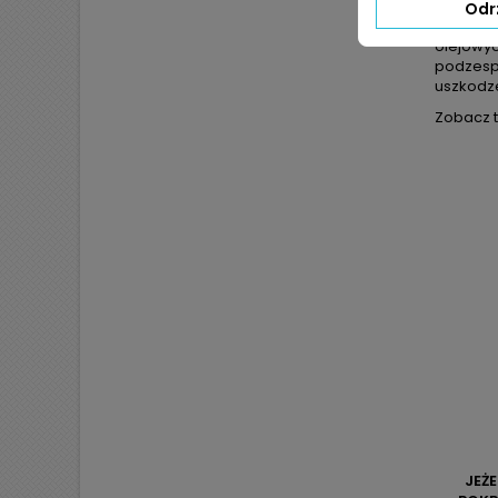
Regener
Odr
układu d
olejowyc
podzesp
uszkodze
Zobacz t
JEŻ