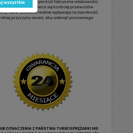
w, którzy chcą przywrócić fabryczne właściwości
j wszystkie
. Przed montażem zaleca się kontrolę przewodów
eważ takie działania realnie wpływają na żywotność
wotnej przyczyny awarii, aby uniknąć ponownego
LUB OZNACZENIA Z PAŃSTWA TURBOSPRĘŻARKI NIE