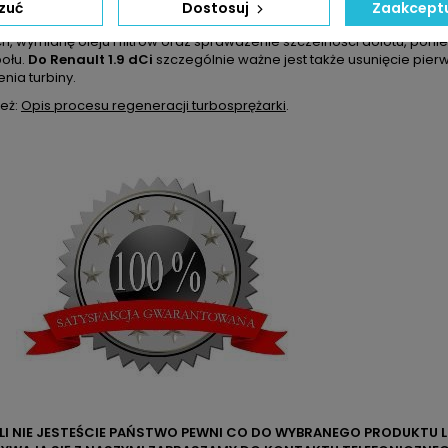
owana turbosprężarka
może być rozsądnym wyborem dla kierowcó
zuć
Dostosuj
Zaakceptu
oładowania bez rezygnacji z jakości i bezpieczeństwa użytkowania
h, wymianę oleju i filtrów oraz sprawdzenie szczelności dolotu, poni
ołu.
Do Renault 1.9 dCi
szczególnie ważne jest także usunięcie pier
nia turbiny.
eż:
Opis procesu regeneracji turbosprężarki
.
ELI NIE JESTEŚCIE PAŃSTWO PEWNI CO DO WYBRANEGO PRODUKTU 