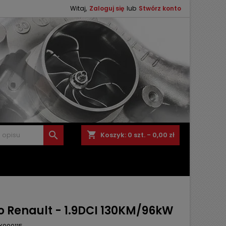
Witaj,
Zaloguj się
lub
Stwórz konto

shopping_cart
Koszyk:
0
szt. - 0,00 zł
o Renault - 1.9DCI 130KM/96kW