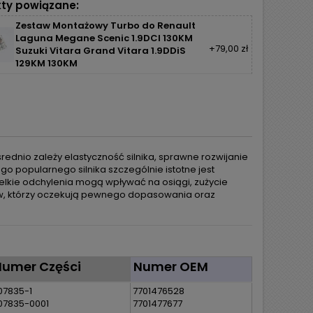
ty powiązane:
Zestaw Montażowy Turbo do Renault
Laguna Megane Scenic 1.9DCI 130KM
+79,00 zł
Suzuki Vitara Grand Vitara 1.9DDiS
129KM 130KM
ednio zależy elastyczność silnika, sprawne rozwijanie
o popularnego silnika szczególnie istotne jest
kie odchylenia mogą wpływać na osiągi, zużycie
ków, którzy oczekują pewnego dopasowania oraz
Numer Części
Numer OEM
07835-1
7701476528
07835-0001
7701477677