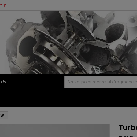
t.pl
575
kW
Turb