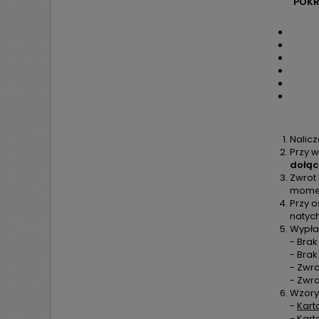
POKR
Nalic
Przy w
dołąc
Zwrot
moment
Przy o
natyc
Wypła
- Brak
- Bra
- Zwra
- Zwr
Wzory
-
Kart
-
Kart