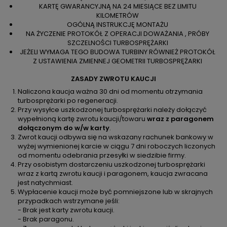
KARTĘ GWARANCYJNĄ NA 24 MIESIĄCE BEZ LIMITU
KILOMETRÓW
OGÓLNĄ INSTRUKCJĘ MONTAŻU
NA ŻYCZENIE PROTOKÓŁ Z OPERACJI DOWAŻANIA , PRÓBY
SZCZELNOŚCI TURBOSPRĘŻARKI
JEŻELI WYMAGA TEGO BUDOWA TURBINY RÓWNIEŻ PROTOKÓŁ
Z USTAWIENIA ZMIENNEJ GEOMETRII TURBOSPRĘŻARKI
ZASADY ZWROTU KAUCJI
Naliczona kaucja ważna 30 dni od momentu otrzymania
turbosprężarki po regeneracji.
Przy wysyłce uszkodzonej turbosprężarki należy dołączyć
wypełnioną kartę zwrotu kaucji/towaru
wraz z paragonem
dołączonym do w/w karty
.
Zwrot kaucji odbywa się na wskazany rachunek bankowy w
wyżej wymienionej karcie w ciągu 7 dni roboczych liczonych
od momentu odebrania przesyłki w siedzibie firmy.
Przy osobistym dostarczeniu uszkodzonej turbosprężarki
wraz z kartą zwrotu kaucji i paragonem, kaucja zwracana
jest natychmiast.
Wypłacenie kaucji może być pomniejszone lub w skrajnych
przypadkach wstrzymane jeśli:
- Brak jest karty zwrotu kaucji.
- Brak paragonu.