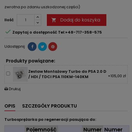
zwrotna po zdaniu uszkodzonej części)
Dodaj do koszyka
Ilość


Zapytaj o dostępność Tel:+48-717-358-575
Udostępnij
Produkty powiązane:
Zestaw Montażowy Turbo do PSA 2.0 D
+105,00 zł
/ HDI / TDCI PSA 110KM-140KM
Drukuj

OPIS
SZCZEGÓŁY PRODUKTU
Turbosprężarka po regeneracji pasująca do:
Pojemność
Numer
Numer