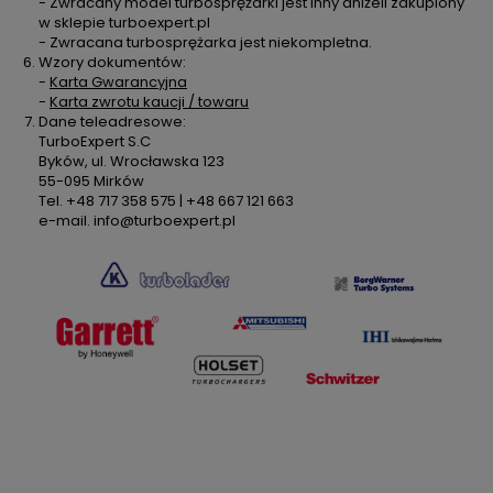
- Zwracany model turbosprężarki jest inny aniżeli zakupiony
w sklepie turboexpert.pl
- Zwracana turbosprężarka jest niekompletna.
Wzory dokumentów:
-
Karta Gwarancyjna
-
Karta zwrotu kaucji / towaru
Dane teleadresowe:
TurboExpert S.C
Byków, ul. Wrocławska 123
55-095 Mirków
Tel. +48 717 358 575 | +48 667 121 663
e-mail. info@turboexpert.pl