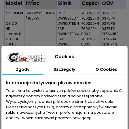
Model
i Moc
Silnik
Części
OEM
3
CITROEN
1997 cm
, 136KM
RHR
760220-2
0375L7
:
/ 100kW
DW10BTED4
760220-3
0375P4
C8 2.0
DW10UTED4
760220-4
0375P5
HDI
FAP
760220-
0375T2
Jumpy II
DW10BTED4
0002
71724358
2.0 HDI
FAP
760220-
71791741
FIAT :
DW10B
0003
71791743
Scudo II
TED4
760220-
9656204580
2.0
DW10U
0004
9681996180
Cookies
Multijet
TED4 FAP
760220-
9682778880
Ulysse II
DW10B
5002S
9685493480
Zgody
Szczegóły
O Cookies
2.0
TED4 FAP
760220-
Multijet
5003S
LANCIA :
760220-
Informacje dotyczące plików cookies
Phedra
5004S
Ta witryna korzysta z własnych plików cookie, aby zapewnić Ci
2.0 JTD
782053-1
PEUGEOT
najwyższy poziom doświadczenia na naszej stronie .
782053-
:
5001
Wykorzystujemy również pliki cookie stron trzecich w celu
807 2.0
782053-
ulepszenia naszych usług, analizy a nastepnie wyświetlania
HDI
5001S
reklam związanych z Twoimi preferencjami na podstawie
Expert II
analizy Twoich zachowań podczas nawigacji.
2.0HDI