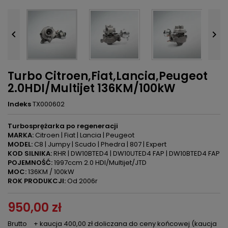


Turbo Citroen,Fiat,Lancia,Peugeot
2.0HDI/Multijet 136KM/100kW
Indeks
TX000602
Turbosprężarka po regeneracji
MARKA:
Citroen | Fiat | Lancia | Peugeot
MODEL:
C8 | Jumpy | Scudo | Phedra | 807 | Expert
KOD SILNIKA:
RHR | DW10BTED4 | DW10UTED4 FAP | DW10BTED4 FAP
POJEMNOŚĆ:
1997ccm 2.0 HDI/Multijet/JTD
MOC:
136KM / 100kW
ROK PRODUKCJI:
Od 2006r
950,00 zł
Brutto
+ kaucja 400,00 zł doliczana do ceny końcowej (kaucja