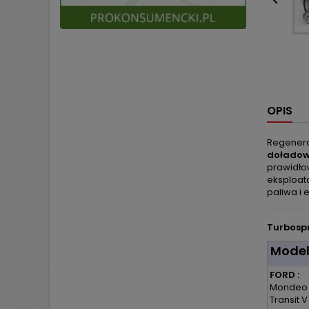

OPIS
Regenero
dołado
prawidło
eksploata
paliwa i 
Turbospr
Mode
FORD :
Mondeo I
Transit V