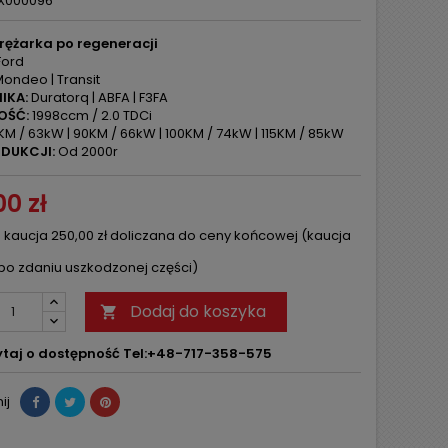
X000096
rężarka po regeneracji
ord
ondeo | Transit
IKA:
Duratorq | ABFA | F3FA
OŚĆ:
1998ccm / 2.0 TDCi
M / 63kW | 90KM / 66kW | 100KM / 74kW | 115KM / 85kW
DUKCJI:
Od 2000r
0 zł
 kaucja 250,00 zł doliczana do ceny końcowej (kaucja
po zdaniu uszkodzonej części)
Dodaj do koszyka

taj o dostępność Tel:+48-717-358-575
ij