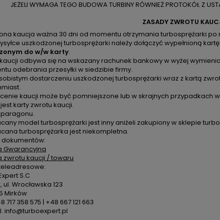
JEŻELI WYMAGA TEGO BUDOWA TURBINY RÓWNIEŻ PROTOKÓŁ Z USTA
ZASADY ZWROTU KAUC
zona kaucja ważna 30 dni od momentu otrzymania turbosprężarki po 
ysyłce uszkodzonej turbosprężarki należy dołączyć wypełnioną kartę
zonym do w/w karty
.
 kaucji odbywa się na wskazany rachunek bankowy w wyżej wymienion
u odebrania przesyłki w siedzibie firmy.
sobistym dostarczeniu uszkodzonej turbosprężarki wraz z kartą zwro
hmiast.
cenie kaucji może być pomniejszone lub w skrajnych przypadkach ws
 jest karty zwrotu kaucji.
k paragonu.
cany model turbosprężarki jest inny aniżeli zakupiony w sklepie turbo
acana turbosprężarka jest niekompletna.
 dokumentów:
a Gwarancyjna
a zwrotu kaucji / towaru
teleadresowe:
xpert S.C
 ul. Wrocławska 123
5 Mirków
48 717 358 575 | +48 667 121 663
. info@turboexpert.pl