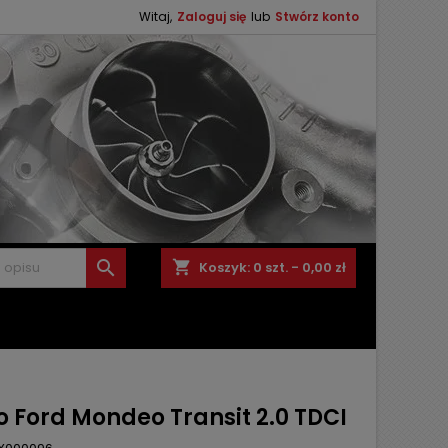
Witaj,
Zaloguj się
lub
Stwórz konto

shopping_cart
Koszyk:
0
szt. - 0,00 zł
o Ford Mondeo Transit 2.0 TDCI