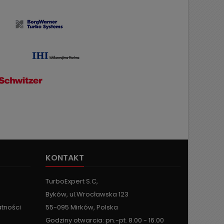
KONTAKT
TurboExpert S.C,
Byków, ul.Wrocławska 123
atności
55-095 Mirków, Polska
Godziny otwarcia: pn.-pt. 8.00 - 16.00