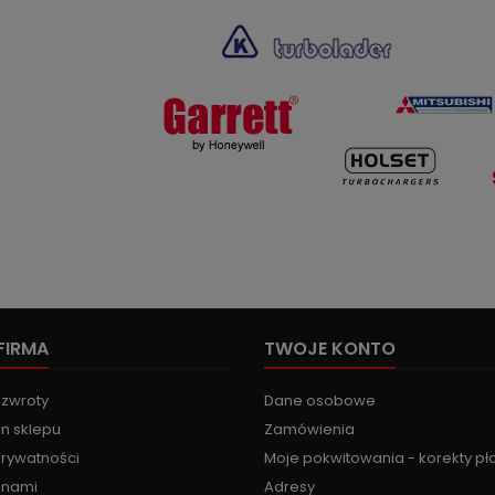
FIRMA
TWOJE KONTO
 zwroty
Dane osobowe
n sklepu
Zamówienia
prywatności
Moje pokwitowania - korekty pł
z nami
Adresy