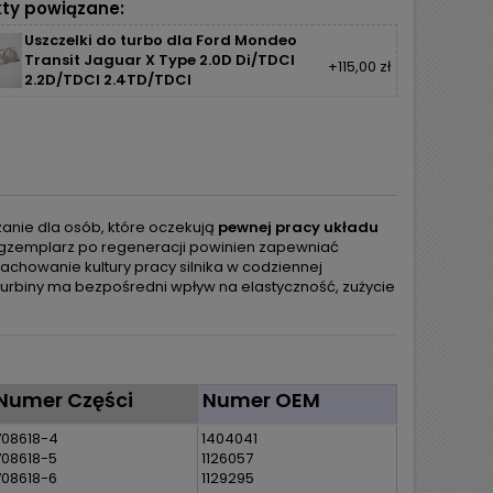
ty powiązane:
Uszczelki do turbo dla Ford Mondeo
Transit Jaguar X Type 2.0D Di/TDCI
+115,00 zł
2.2D/TDCI 2.4TD/TDCI
anie dla osób, które oczekują
pewnej pracy układu
egzemplarz po regeneracji powinien zapewniać
achowanie kultury pracy silnika w codziennej
 turbiny ma bezpośredni wpływ na elastyczność, zużycie
Numer Części
Numer OEM
708618-4
1404041
708618-5
1126057
708618-6
1129295