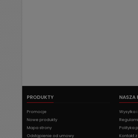
PRODUKTY
NASZA 
Promocje
Wysyłka i
Nowe produkty
Regulami
Mapa strony
Polityka 
Odstąpienie od umowy
Kontakt 