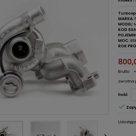
Indeks
T
Turbosp
MARKA:
F
MODEL:
M
KOD SILN
POJEMN
MOC:
85K
ROK PRO
800,0
Brutto
+
zwrotna 
Ilość

Zapy
Udostępn