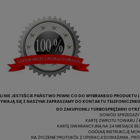
ELI NIE JESTEŚCIE PAŃSTWO PEWNI CO DO WYBRANEGO PRODUKTU 
YWAJĄ SIĘ Z NASZYMI ZAPRASZAMY DO KONTAKTU TELEFONICZNEG
DO ZAKUPIONEJ TURBOSPRĘŻARKI OTR
DOWÓD SPRZEDAŻY
KARTĘ ZWROTU TOWARU / 
KARTĘ GWARANCYJNĄ NA 24 MIESIĄCE BE
OGÓLNĄ INSTRUKCJĘ MO
NA ŻYCZENIE PROTOKÓŁ Z OPERACJI DOWAŻANIA , PR