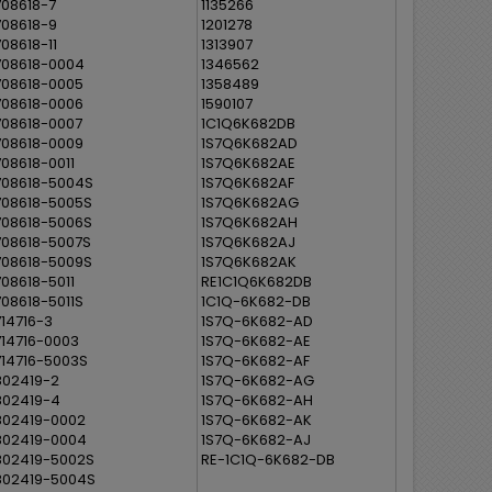
708618-7
1135266
708618-9
1201278
708618-11
1313907
708618-0004
1346562
708618-0005
1358489
708618-0006
1590107
708618-0007
1C1Q6K682DB
708618-0009
1S7Q6K682AD
708618-0011
1S7Q6K682AE
708618-5004S
1S7Q6K682AF
708618-5005S
1S7Q6K682AG
708618-5006S
1S7Q6K682AH
708618-5007S
1S7Q6K682AJ
708618-5009S
1S7Q6K682AK
708618-5011
RE1C1Q6K682DB
708618-5011S
1C1Q-6K682-DB
714716-3
1S7Q-6K682-AD
714716-0003
1S7Q-6K682-AE
714716-5003S
1S7Q-6K682-AF
802419-2
1S7Q-6K682-AG
802419-4
1S7Q-6K682-AH
802419-0002
1S7Q-6K682-AK
802419-0004
1S7Q-6K682-AJ
802419-5002S
RE-1C1Q-6K682-DB
802419-5004S