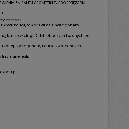
WIENIA ZMIENNEJ GEOMETRII TURBOSPRĘŻARKI
JI
regeneracji.
 zwrotu kaucji/towaru
wraz z paragonem
ej karcie w ciągu 7 dni roboczych liczonych od
tu kaucji i paragonem, kaucja zwracana jest
trzymane jeśli:
expert.pl