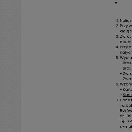
Nalic
Przy w
dołąc
Zwrot
moment
Przy o
natyc
Wypła
- Brak
- Bra
- Zwra
- Zwr
Wzory
-
Kart
-
Kart
Dane 
TurboE
Byków,
55-09
Tel. +
e-mail