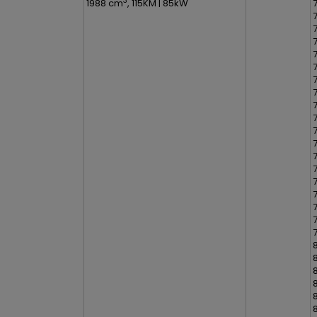
3
1988 cm
, 115KM | 85kW