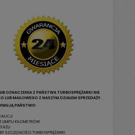
LUB OZNACZENIA Z PAŃSTWA TURBOSPRĘŻARKI NIE
O LUB MAILOWEGO Z NASZYM DZIAŁEM SPRZEDAŻY.
ZYMUJĄ PAŃSTWO:
KAUCJI
Z LIMITU KILOMETRÓW
NTAŻU
ÓBY SZCZELNOŚCI TURBOSPRĘŻARKI