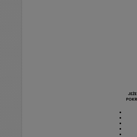
JEŻ
POKR