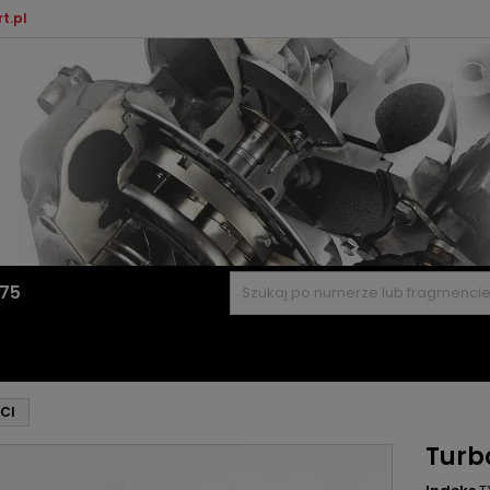
t.pl
575
DCI
Turb