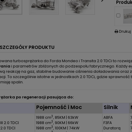

Produk
Drukuj

SZCZEGÓŁY PRODUKTU
wana turbosprężarka do Forda Mondeo i Transita 2.0 TDCi to rozwiąz
wania
i parametrów zbliżonych do podzespołu fabrycznego. Każdy 
wą reakcję na gaz, stabilne budowanie ciśnienia doładowania oraz z
cji. To szczególnie istotne w jednostkach 2.0 TDCi, gdzie sprawność
emisję spalin.
ężarka po regeneracji pasująca do:
l
Pojemność i Moc
Silnik
3
1988 cm
, 85KM | 63kW
ABFA
3
II 2.0 TDCI
1988 cm
, 90KM | 66kW
F3FA
3
 2.0 TDCI
1988 cm
, 100KM | 74kW
Duratorq