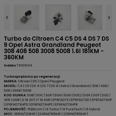


Turbo do Citroen C4 C5 DS 4 DS 7 DS
9 Opel Astra Grandland Peugeot
308 408 508 3008 5008 1.6l 181KM -
360KM
Indeks
TX001034
Turbosprężarka po regeneracji
MARKA:
Citroen | DS | Opel | Peugeot
MODEL:
C4 | C5 | DS 4 | DS 7 | DS 9 | Astra | Grandland | 308 | 408 |
508 | 3008 | 5008
KOD SILNIKA:
5GB | 5GC | 5GF | 5GG | 5GG | 5GQ | DGX | DGY | DGZ |
GFR | GGR | D 16 XHT | F 16 XHR | EP6FADTX | EP6FADTXD | EP6FADTXHP
| EP6FADTXHPD | EP6FADTXHPE | EP6FADTXHPR
POJEMNOŚĆ:
1598ccm | 1.6 Turbo | 1.6 PureTech | 1.6 Hybrid
MOC:
181KM/133kW | 224KM/165kW | 225KM/165kW |