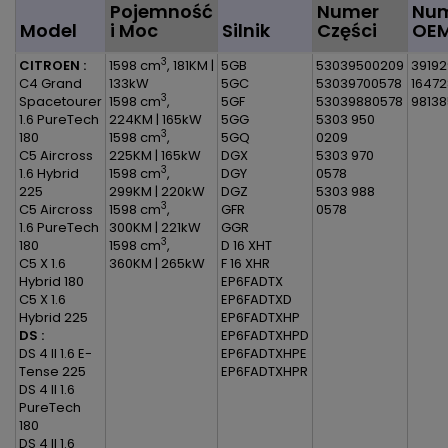
Pojemność
Numer
Nu
Model
i Moc
Silnik
Części
OE
3
CITROEN :
1598 cm
, 181KM |
5GB
53039500209
39192
C4 Grand
133kW
5GC
53039700578
1647
3
Spacetourer
1598 cm
,
5GF
53039880578
9813
1.6 PureTech
224KM | 165kW
5GG
5303 950
3
180
1598 cm
,
5GQ
0209
C5 Aircross
225KM | 165kW
DGX
5303 970
3
1.6 Hybrid
1598 cm
,
DGY
0578
225
299KM | 220kW
DGZ
5303 988
3
C5 Aircross
1598 cm
,
GFR
0578
1.6 PureTech
300KM | 221kW
GGR
3
180
1598 cm
,
D 16 XHT
C5 X 1.6
360KM | 265kW
F 16 XHR
Hybrid 180
EP6FADTX
C5 X 1.6
EP6FADTXD
Hybrid 225
EP6FADTXHP
DS :
EP6FADTXHPD
DS 4 II 1.6 E-
EP6FADTXHPE
Tense 225
EP6FADTXHPR
DS 4 II 1.6
PureTech
180
DS 4 II 1.6