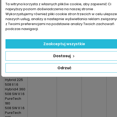
Ta witryna korzysta z własnych plików cookie, aby zapewnić Ci
Hybrid 225
najwyższy poziom doświadczenia na naszej stronie .
308 SW III 1.6
Hybrid 180
Wykorzystujemy również pliki cookie stron trzecich w celu ulepsz
308 SW III 1.6
naszych usług, analizy a nastepnie wyświetlania reklam związan
Hybrid 225
z Twoimi preferencjami na podstawie analizy Twoich zachowań
408 1.6
podczas nawigacji.
Hybrid 180
408 1.6
Hybrid 225
Zaakceptuj wszystkie
508 II 1.6
PureTech
Dostosuj
180
508 II 1.6
PureTech
Odrzuć
225
508 II 1.6
Hybrid 225
508 II 1.6
Hybrid4 360
508 SW II 1.6
PureTech
180
508 SW II 1.6
PureTech