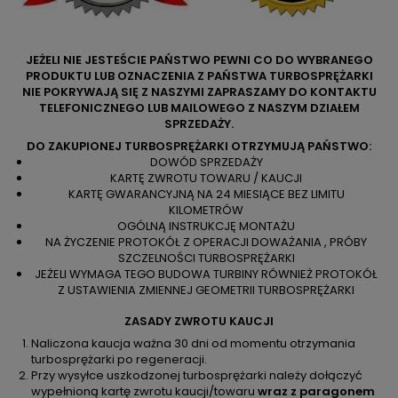
JEŻELI NIE JESTEŚCIE PAŃSTWO PEWNI CO DO WYBRANEGO
PRODUKTU LUB OZNACZENIA Z PAŃSTWA TURBOSPRĘŻARKI
NIE POKRYWAJĄ SIĘ Z NASZYMI ZAPRASZAMY DO KONTAKTU
TELEFONICZNEGO LUB MAILOWEGO Z NASZYM DZIAŁEM
SPRZEDAŻY.
DO ZAKUPIONEJ TURBOSPRĘŻARKI OTRZYMUJĄ PAŃSTWO:
DOWÓD SPRZEDAŻY
KARTĘ ZWROTU TOWARU / KAUCJI
KARTĘ GWARANCYJNĄ NA 24 MIESIĄCE BEZ LIMITU
KILOMETRÓW
OGÓLNĄ INSTRUKCJĘ MONTAŻU
NA ŻYCZENIE PROTOKÓŁ Z OPERACJI DOWAŻANIA , PRÓBY
SZCZELNOŚCI TURBOSPRĘŻARKI
JEŻELI WYMAGA TEGO BUDOWA TURBINY RÓWNIEŻ PROTOKÓŁ
Z USTAWIENIA ZMIENNEJ GEOMETRII TURBOSPRĘŻARKI
ZASADY ZWROTU KAUCJI
Naliczona kaucja ważna 30 dni od momentu otrzymania
turbosprężarki po regeneracji.
Przy wysyłce uszkodzonej turbosprężarki należy dołączyć
wypełnioną kartę zwrotu kaucji/towaru
wraz z paragonem