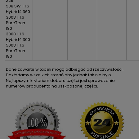
225
508 SW II 1.6
Hybrid4 360
3008 II 1.6
PureTech
180
3008 II 1.6
Hybrid4 300
5008 II 1.6
PureTech
180
Dane zawarte w tabeli mogą odbiegać od rzeczywistości.
Dokładamy wszelkich starań aby jednak tak nie było.
Najlepszym kryterium doboru części jest sprawdzenie
numerów producenta na uszkodzonej części.