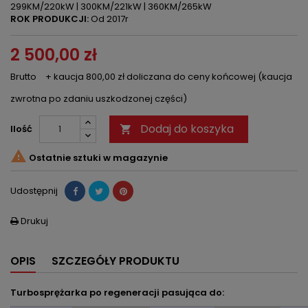
299KM/220kW | 300KM/221kW | 360KM/265kW
ROK PRODUKCJI:
Od 2017r
2 500,00 zł
Brutto
+ kaucja 800,00 zł doliczana do ceny końcowej (kaucja
zwrotna po zdaniu uszkodzonej części)
Dodaj do koszyka
Ilość


Ostatnie sztuki w magazynie
Udostępnij
Drukuj

OPIS
SZCZEGÓŁY PRODUKTU
Turbosprężarka po regeneracji pasująca do: