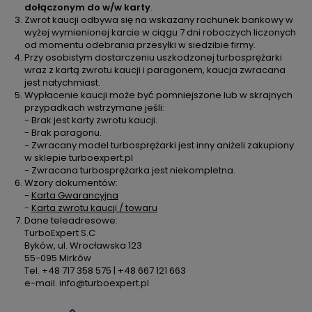
dołączonym do w/w karty
.
Zwrot kaucji odbywa się na wskazany rachunek bankowy w
wyżej wymienionej karcie w ciągu 7 dni roboczych liczonych
od momentu odebrania przesyłki w siedzibie firmy.
Przy osobistym dostarczeniu uszkodzonej turbosprężarki
wraz z kartą zwrotu kaucji i paragonem, kaucja zwracana
jest natychmiast.
Wypłacenie kaucji może być pomniejszone lub w skrajnych
przypadkach wstrzymane jeśli:
- Brak jest karty zwrotu kaucji.
- Brak paragonu.
- Zwracany model turbosprężarki jest inny aniżeli zakupiony
w sklepie turboexpert.pl
- Zwracana turbosprężarka jest niekompletna.
Wzory dokumentów:
-
Karta Gwarancyjna
-
Karta zwrotu kaucji / towaru
Dane teleadresowe:
TurboExpert S.C
Byków, ul. Wrocławska 123
55-095 Mirków
Tel. +48 717 358 575 | +48 667 121 663
e-mail. info@turboexpert.pl