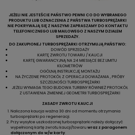
JEŻELI NIE JESTEŚCIE PAŃSTWO PEWNI CO DO WYBRANEGO
PRODUKTU LUB OZNACZENIA Z PAŃSTWA TURBOSPRĘŻARKI
NIE POKRYWAJĄ SIĘ Z NASZYMI ZAPRASZAMY DO KONTAKTU
TELEFONICZNEGO LUB MAILOWEGO Z NASZYM DZIAŁEM
SPRZEDAŻY.
DO ZAKUPIONEJ TURBOSPRĘŻARKI OTRZYMUJĄ PAŃSTWO:
DOWÓD SPRZEDAŻY
KARTĘ ZWROTU TOWARU / KAUCJI
KARTĘ GWARANCYJNĄ NA 24 MIESIĄCE BEZ LIMITU
KILOMETRÓW
OGÓLNĄ INSTRUKCJĘ MONTAŻU
NA ŻYCZENIE PROTOKÓŁ Z OPERACJI DOWAŻANIA , PRÓBY
SZCZELNOŚCI TURBOSPRĘŻARKI
JEŻELI WYMAGA TEGO BUDOWA TURBINY RÓWNIEŻ PROTOKÓŁ
Z USTAWIENIA ZMIENNEJ GEOMETRII TURBOSPRĘŻARKI
ZASADY ZWROTU KAUCJI
Naliczona kaucja ważna 30 dni od momentu otrzymania
turbosprężarki po regeneracji.
Przy wysyłce uszkodzonej turbosprężarki należy dołączyć
wypełnioną kartę zwrotu kaucji/towaru
wraz z paragonem
dołączonym do w/w karty
.