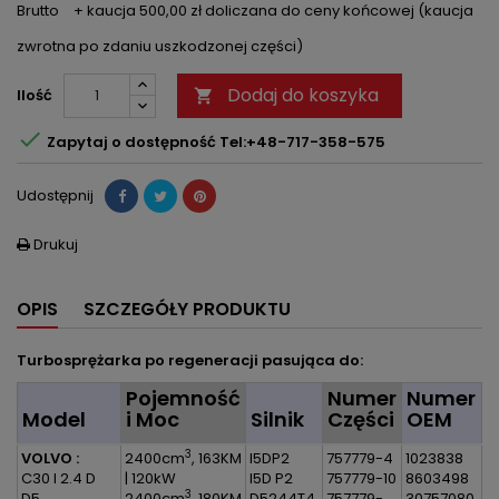
Brutto
+ kaucja 500,00 zł doliczana do ceny końcowej (kaucja
zwrotna po zdaniu uszkodzonej części)
Dodaj do koszyka
Ilość


Zapytaj o dostępność Tel:+48-717-358-575
Udostępnij
Drukuj

OPIS
SZCZEGÓŁY PRODUKTU
Turbosprężarka po regeneracji pasująca do:
Pojemność
Numer
Numer
Model
i Moc
Silnik
Części
OEM
3
VOLVO :
2400cm
, 163KM
I5DP2
757779-4
1023838
C30 I 2.4 D
| 120kW
I5D P2
757779-10
8603498
3
D5
2400cm
, 180KM
D5244T4
757779-
30757080