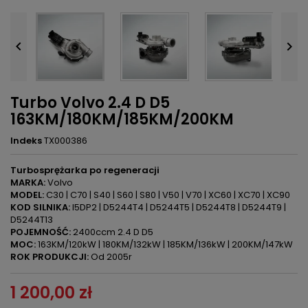


Turbo Volvo 2.4 D D5
163KM/180KM/185KM/200KM
Indeks
TX000386
Turbosprężarka po regeneracji
MARKA:
Volvo
MODEL:
C30 | C70 | S40 | S60 | S80 | V50 | V70 | XC60 | XC70 | XC90
KOD SILNIKA:
I5DP2 | D5244T4 | D5244T5 | D5244T8 | D5244T9 |
D5244T13
POJEMNOŚĆ:
2400ccm 2.4 D D5
MOC:
163KM/120kW | 180KM/132kW | 185KM/136kW | 200KM/147kW
ROK PRODUKCJI:
Od 2005r
1 200,00 zł