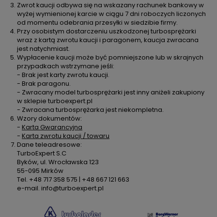
Zwrot kaucji odbywa się na wskazany rachunek bankowy w
wyżej wymienionej karcie w ciągu 7 dni roboczych liczonych
od momentu odebrania przesyłki w siedzibie firmy.
Przy osobistym dostarczeniu uszkodzonej turbosprężarki
wraz z kartą zwrotu kaucji i paragonem, kaucja zwracana
jest natychmiast.
Wypłacenie kaucji może być pomniejszone lub w skrajnych
przypadkach wstrzymane jeśli:
- Brak jest karty zwrotu kaucji.
- Brak paragonu.
- Zwracany model turbosprężarki jest inny aniżeli zakupiony
w sklepie turboexpert.pl
- Zwracana turbosprężarka jest niekompletna.
Wzory dokumentów:
-
Karta Gwarancyjna
-
Karta zwrotu kaucji / towaru
Dane teleadresowe:
TurboExpert S.C
Byków, ul. Wrocławska 123
55-095 Mirków
Tel. +48 717 358 575 | +48 667 121 663
e-mail. info@turboexpert.pl