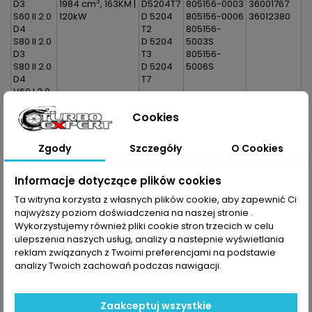
3
D3
1984 cm
, 163KM |
D5204T7
805156-0003
36001767
S60 II 2.0
120kW
D 5204
805156-0006
36012380
D4
T2
805156-
S80 II 2.0
D 5204
5003S
D3
T3
805156-
S80 II 2.0
D 5204
5006S
D4
T7
V60 I 2.0
D3
Cookies
V60 I 2.0
D4
V70 II 2.0
Zgody
Szczegóły
O Cookies
D3
V70 II 2.0
D4
Informacje dotyczące plików cookies
XC60 I
Ta witryna korzysta z własnych plików cookie, aby zapewnić Ci
2.0 D3
najwyższy poziom doświadczenia na naszej stronie .
XC60 I
Wykorzystujemy również pliki cookie stron trzecich w celu
2.0 D4
ulepszenia naszych usług, analizy a nastepnie wyświetlania
XC70 II
reklam związanych z Twoimi preferencjami na podstawie
2.0 D3
analizy Twoich zachowań podczas nawigacji.
XC70 II
2.0 D4
Zaakceptuj wszystkie
Dane zawarte w tabeli mogą odbiegać od rzeczywistości.