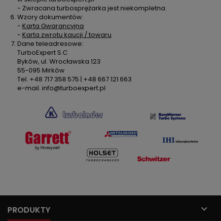
- Zwracana turbosprężarka jest niekompletna.
Wzory dokumentów:
-
Karta Gwarancyjna
-
Karta zwrotu kaucji / towaru
Dane teleadresowe:
TurboExpert S.C
Byków, ul. Wrocławska 123
55-095 Mirków
Tel. +48 717 358 575 | +48 667 121 663
e-mail. info@turboexpert.pl

PRODUKTY