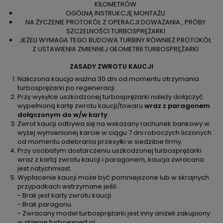
KILOMETRÓW
OGÓLNĄ INSTRUKCJĘ MONTAŻU
NA ŻYCZENIE PROTOKÓŁ Z OPERACJI DOWAŻANIA , PRÓBY
SZCZELNOŚCI TURBOSPRĘŻARKI
JEŻELI WYMAGA TEGO BUDOWA TURBINY RÓWNIEŻ PROTOKÓŁ
Z USTAWIENIA ZMIENNEJ GEOMETRII TURBOSPRĘŻARKI
ZASADY ZWROTU KAUCJI
Naliczona kaucja ważna 30 dni od momentu otrzymania
turbosprężarki po regeneracji.
Przy wysyłce uszkodzonej turbosprężarki należy dołączyć
wypełnioną kartę zwrotu kaucji/towaru
wraz z paragonem
dołączonym do w/w karty
.
Zwrot kaucji odbywa się na wskazany rachunek bankowy w
wyżej wymienionej karcie w ciągu 7 dni roboczych liczonych
od momentu odebrania przesyłki w siedzibie firmy.
Przy osobistym dostarczeniu uszkodzonej turbosprężarki
wraz z kartą zwrotu kaucji i paragonem, kaucja zwracana
jest natychmiast.
Wypłacenie kaucji może być pomniejszone lub w skrajnych
przypadkach wstrzymane jeśli:
- Brak jest karty zwrotu kaucji.
- Brak paragonu.
- Zwracany model turbosprężarki jest inny aniżeli zakupiony
w sklepie turboexpert.pl