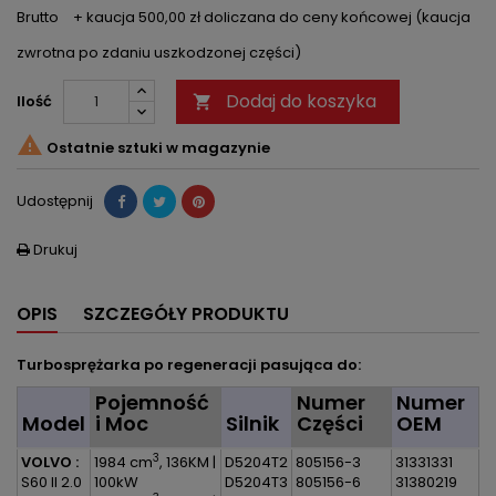
Brutto
+ kaucja 500,00 zł doliczana do ceny końcowej (kaucja
zwrotna po zdaniu uszkodzonej części)
Dodaj do koszyka
Ilość


Ostatnie sztuki w magazynie
Udostępnij
Drukuj

OPIS
SZCZEGÓŁY PRODUKTU
Turbosprężarka po regeneracji pasująca do:
Pojemność
Numer
Numer
Model
i Moc
Silnik
Części
OEM
3
VOLVO :
1984 cm
, 136KM |
D5204T2
805156-3
31331331
S60 II 2.0
100kW
D5204T3
805156-6
31380219