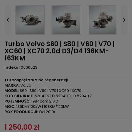


Turbo Volvo S60 | S80 | V60 | V70 |
XC60 | XC70 2.0d D3/D4 136KM-
163KM
Indeks
TX000523
Turbosprężarka po regeneracji
MARKA:
Volvo
MODEL:
S60 | S80 | V60 | V70 | XC60 | XC70
KOD SILNIKA:
D 5204 T2 | D 5204 T3 | D 5204 T7
POJEMNOŚĆ:
1984ccm 2.0 D
MOC:
136KM/100kW | 163KM/120kW
ROK PRODUKCJI:
Od 2010r
1 250,00 zł