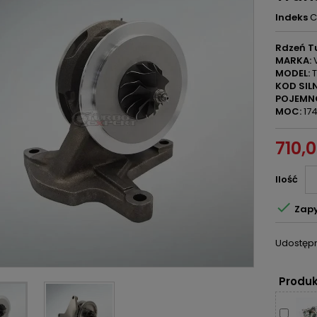
Indeks
C
Rdzeń Tu
MARKA:
MODEL:
T
KOD SILN
POJEMN
MOC:
174
710,0
Ilość

Zapy
Udostępn
Produk