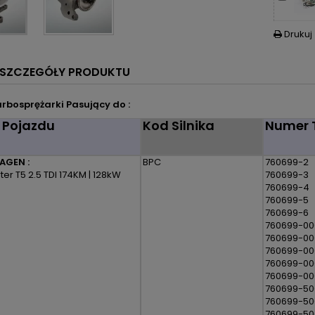
Drukuj

SZCZEGÓŁY PRODUKTU
rbosprężarki Pasujący do :
 Pojazdu
Kod Silnika
Numer 
AGEN :
BPC
760699-2
er T5 2.5 TDI 174KM | 128kW
760699-3
760699-4
760699-5
760699-6
760699-00
760699-00
760699-0
760699-00
760699-00
760699-50
760699-50
760699-5