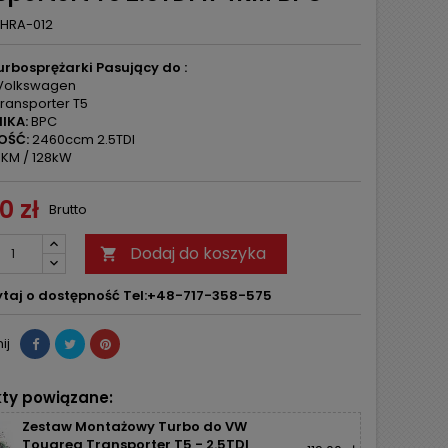
HRA-012
rbosprężarki Pasujący do :
Volkswagen
ransporter T5
IKA:
BPC
OŚĆ:
2460ccm 2.5TDI
KM / 128kW
0 zł
Brutto
Dodaj do koszyka

taj o dostępność Tel:+48-717-358-575
ij
ty powiązane:
Zestaw Montażowy Turbo do VW
Touareg Transporter T5 - 2.5TDI