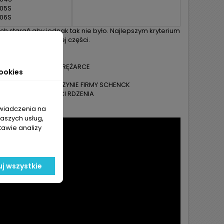
05S
06S
 starań aby jednak tak nie było. Najlepszym kryterium
nta na uszkodzonej części.
RĘŻARKI !!!
ONTAŻU W TURBOSPRĘŻARCE
ookies
ENTÓW
ZELNOŚCI NA MASZYNIE FIRMY SCHENCK
 PRÓBY SZCZELNOŚCI RDZENIA
świadczenia na
naszych usług,
tawie analizy
j wszystkie