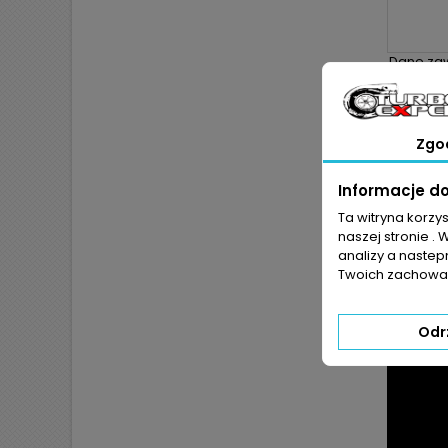
Dane zaw
Zgo
Informacje d
Zobacz m
Ta witryna korzy
naszej stronie . 
analizy a nastep
Twoich zachowań
Odr