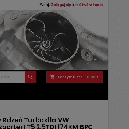
Witaj,
Zaloguj się
lub
Stwórz konto

shopping_cart
Koszyk:
0
szt. - 0,00 zł
 Rdzeń Turbo dla VW
sportert T5 2.5TDI 174KM BPC