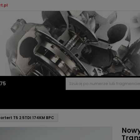
t.pl
575
rtert T5 2.5TDI 174KM BPC
Nowy
Tran