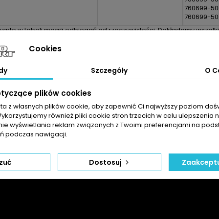
760699-50
760699-50
arte w tabeli mogą odbiegać od rzeczywistości. Dokładamy wszelkich
doboru części jest sprawdzenie numerów produce
Cookies
FABRYCZNIE NOWY RDZEŃ TURBOSP
RDZEŃ PRZYGOTOWANY DO BEZPOŚREDNIEGO M
dy
Szczegóły
O C
ZŁOŻONY Z NOWYCH ELEM
SPRAWDZONY POD KĄTEM WYWAŻENIA / DOWAŻENIA ORAZ SZC
NA ŻYCZENIE PROTOKÓŁ Z OPERACJI DOWAŻANIA ,
otyczące plików cookies
ontaż rdzenia turbosprężarki - CHRA:
sta z własnych plików cookie, aby zapewnić Ci najwyższy poziom do
Wykorzystujemy również pliki cookie stron trzecich w celu ulepszenia 
nie wyświetlania reklam związanych z Twoimi preferencjami na pods
 podczas nawigacji.
zuć
Dostosuj
Zaakceptu