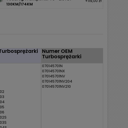
+119,00 zł
130KM/174KM
Turbosprężarki
Numer OEM
Turbosprężarki
070145701N
070145701NX
070145701NV
070145701NV204
070145701NV210
02
03
004
05
06
02S
03S
004S