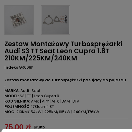
Zestaw Montażowy Turbosprężarki
Audi S3 TT Seat Leon Cupra 1.8T
210KM/225KM/240KM
Indeks
GR008K
Zestaw montażowy do turbosprężarki pasujący do pojazdu
:
MARKA:
Audi | Seat
MODEL:
S3 | TT | Leon Cupra R
KOD SILNIKA:
AMK | APY | APX | BAM | BFV
POJEMNOŚĆ:
1781ccm 1.8T
MOC:
210KM/154kW | 225KM/165kW | 240KM/176kW
75,00 zł
Brutto