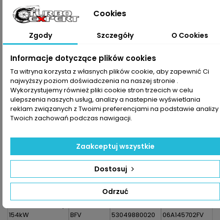
Cookies
Dodaj do koszyka
Ilość


Zapytaj o dostępność Tel:+48-717-358-575
Zgody
Szczegóły
O Cookies
Informacje dotyczące plików cookies
Udostępnij
Ta witryna korzysta z własnych plików cookie, aby zapewnić Ci
Drukuj
najwyższy poziom doświadczenia na naszej stronie .

Wykorzystujemy również pliki cookie stron trzecich w celu
ulepszenia naszych usług, analizy a nastepnie wyświetlania
OPIS
SZCZEGÓŁY PRODUKTU
reklam związanych z Twoimi preferencjami na podstawie analizy
Twoich zachowań podczas nawigacji.
Zestaw montażowy do turbosprężarki pasujący do pojazdu
:
Zaakceptuj wszystkie
Model
Kod
Numer
Numer
Pojazdu
Silnika
Turbosprężarki
OEM
Dostosuj
Turbospręża
AUDI :
AMK
53049500011
06A145701M
S3 8L 1.8 T 210KM |
APY
53049700020
06A145701MV
Odrzuć
154kW
APX
53049700022
06A145701MX
S3 8L 1.8 T 225KM |
BAM
53049700023
06A145702F
154kW
BFV
53049880020
06A145702FV