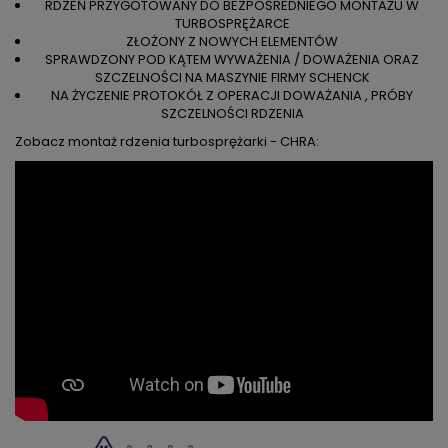
RDZEŃ PRZYGOTOWANY DO BEZPOŚREDNIEGO MONTAŻU W
TURBOSPRĘŻARCE
ZŁOŻONY Z NOWYCH ELEMENTÓW
SPRAWDZONY POD KĄTEM WYWAŻENIA / DOWAŻENIA ORAZ
SZCZELNOŚCI NA MASZYNIE FIRMY SCHENCK
NA ŻYCZENIE PROTOKÓŁ Z OPERACJI DOWAŻANIA , PRÓBY
SZCZELNOŚCI RDZENIA
Zobacz montaż rdzenia turbosprężarki - CHRA: