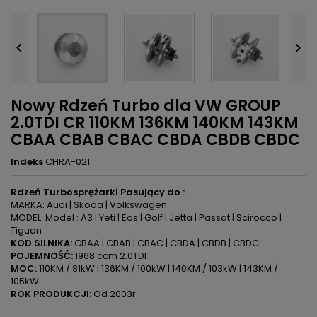


Nowy Rdzeń Turbo dla VW GROUP
2.0TDI CR 110KM 136KM 140KM 143KM
CBAA CBAB CBAC CBDA CBDB CBDC
Indeks
CHRA-021
Rdzeń Turbosprężarki Pasujący do :
MARKA: Audi | Skoda | Volkswagen
MODEL: Model : A3 | Yeti | Eos | Golf | Jetta | Passat | Scirocco |
Tiguan
KOD SILNIKA:
CBAA | CBAB | CBAC | CBDA | CBDB | CBDC
POJEMNOŚĆ:
1968 ccm 2.0TDI
MOC:
110KM / 81kW | 136KM / 100kW | 140KM / 103kW | 143KM /
105kW
ROK PRODUKCJI:
Od 2003r