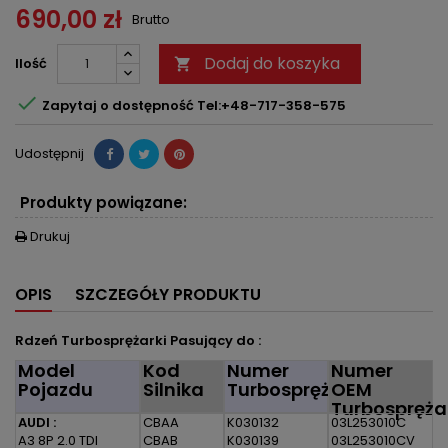
690,00 zł
Brutto
Dodaj do koszyka
Ilość


Zapytaj o dostępność Tel:+48-717-358-575
Udostępnij
Produkty powiązane:
Drukuj

OPIS
SZCZEGÓŁY PRODUKTU
Rdzeń Turbosprężarki Pasujący do :
Model
Kod
Numer
Numer
Pojazdu
Silnika
Turbosprężarki
OEM
Turbospręża
AUDI :
CBAA
K030132
03L253010C
A3 8P 2.0 TDI
CBAB
K030139
03L253010CV