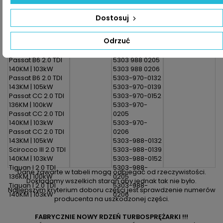
Jetta V 2.0 TDI
5303 970 0152
140KM | 103kW
5303 970 0205
Dostosuj
Passat B6 2.0 TDI
5303 970 0206
110KM | 81kW
5303 988 0132
Odrzuć
Passat B6 2.0 TDI
5303 988 0139
136KM | 100kW
5303 988 0152
Passat B6 2.0 TDI
5303 988 0205
140KM | 103kW
5303 988 0206
Passat B6 2.0 TDI
5303-970-0132
143KM | 105kW
5303-970-0139
Passat CC 2.0 TDI
5303-970-0152
136KM | 100kW
5303-970-
Passat CC 2.0 TDI
0205
140KM | 103kW
5303-970-
Passat CC 2.0 TDI
0206
143KM | 105kW
5303-988-0132
Scirocco III 2.0 TDI
5303-988-0139
140KM | 103kW
5303-988-0152
Tiguan I 2.0 TDI
5303-988-
Dane zawarte w tabeli mogą odbiegać od rzeczywistości.
136KM | 100kW
0205
Dokładamy wszelkich starań aby jednak tak nie było.
Tiguan I 2.0 TDI
5303-988-
Najlepszym kryterium doboru części jest sprawdzenie numerów
140KM | 103kW
0206
producenta na uszkodzonej części.
FABRYCZNIE NOWY RDZEŃ TURBOSPRĘŻARKI !!!