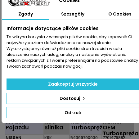
Zgody
Szczegóły
O Cookies
30,00 zł
Brutto
Informacje dotyczące plików cookies
Dodaj do koszyka
Ilość

Ta witryna korzysta z własnych plików cookie, aby zapewnić Ci
najwyższy poziom doświadczenia na naszej stronie .

Ostatnie sztuki w magazynie
Wykorzystujemy również pliki cookie stron trzecich w celu
ulepszenia naszych usług, analizy a nastepnie wyświetlania
reklam związanych z Twoimi preferencjami na podstawie analizy
Udostępnij
Twoich zachowań podczas nawigacji.
Drukuj

Zaakceptuj wszystkie
OPIS
SZCZEGÓŁY PRODUKTU
Dostosuj
Zestaw montażowy do turbosprężarki pasujący do pojazdu
:
Odrzuć
Model
Kod
Numer
Numer
Pojazdu
Silnika
Turbosprężarki
OEM
Turbospręża
NISSAN :
K9K
54399700030
7701476883