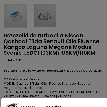
Uszczelki do turbo dla Nissan
Qashqai Tiida Renault Clio Fluence
Kangoo Laguna Megane Modus
Scenic 1.5DCI 103KM/106KM/110KM
Indeks
15.168.01
Zestaw montażowy do turbosprężarki pasujący do pojazdu
:
MARKA:
Nissan | Renault
MODEL:
Qashqai | Tiida | Clio | Fluence | Kangoo | Laguna |
Megane | Modus | Scenic
KOD SILNIKA:
K9K | K9K410 | K9K722 | K9K732 | K9K734 | K9K764 |
K9K770 | K9K780 | K9K804 | K9K832 | K9KG832
POJEMNOŚĆ:
1461ccm 1.5DCI
MOC:
103KM/76kW | 106KM/78kW | 110KM/81kW
Cookies