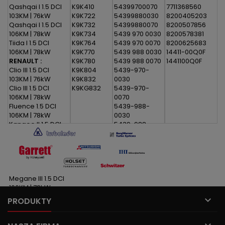
Qashqai I 1.5 DCI
K9K410
54399700070
7711368560
103KM | 76kW
K9K722
54399880030
8200405203
Qashqai I 1.5 DCI
K9K732
54399880070
8200507856
106KM | 78kW
K9K734
5439 970 0030
8200578381
Tiida I 1.5 DCI
K9K764
5439 970 0070
8200625683
106KM | 78kW
K9K770
5439 988 0030
14411-00Q0F
RENAULT :
K9K780
5439 988 0070
1441100Q0F
Clio III 1.5 DCI
K9K804
5439-970-
103KM | 76kW
K9K832
0030
Clio III 1.5 DCI
K9KG832
5439-970-
106KM | 78kW
0070
Fluence 1.5 DCI
5439-988-
106KM | 78kW
0030
Kangoo II 1.5 DCI
5439-988-
106KM | 78kW
0070
Laguna III 1.5 DCI
110KM | 81kW
Megane II 1.5 DCI
106KM | 78kW
Megane III 1.5 DCI
106KM | 78kW
Modus I 1.5 DCI

PRODUKTY
106KM | 78kW
Scenic II 1.5 DCI
106KM | 78kW