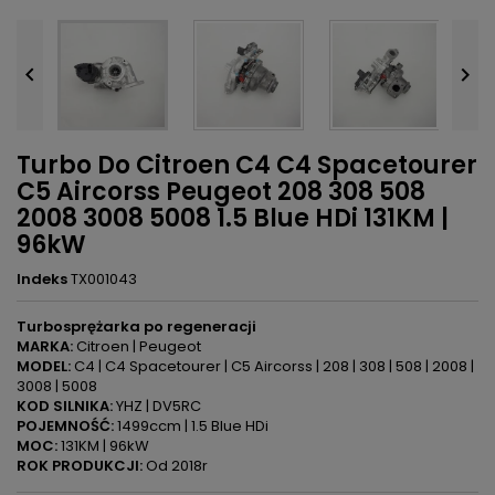


Turbo Do Citroen C4 C4 Spacetourer
C5 Aircorss Peugeot 208 308 508
2008 3008 5008 1.5 Blue HDi 131KM |
96kW
Indeks
TX001043
Turbosprężarka po regeneracji
MARKA:
Citroen | Peugeot
MODEL:
C4 | C4 Spacetourer | C5 Aircorss | 208 | 308 | 508 | 2008 |
3008 | 5008
KOD SILNIKA:
YHZ | DV5RC
POJEMNOŚĆ:
1499ccm | 1.5 Blue HDi
MOC:
131KM | 96kW
ROK PRODUKCJI:
Od 2018r