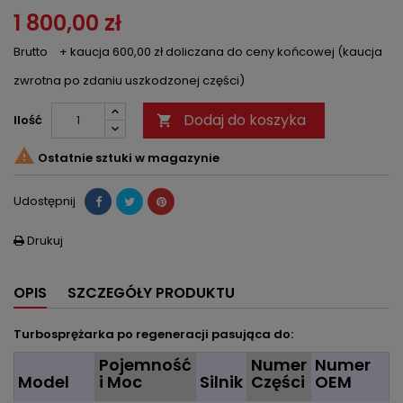
1 800,00 zł
Brutto
+ kaucja 600,00 zł doliczana do ceny końcowej (kaucja
zwrotna po zdaniu uszkodzonej części)
Dodaj do koszyka
Ilość


Ostatnie sztuki w magazynie
Udostępnij
Drukuj

OPIS
SZCZEGÓŁY PRODUKTU
Turbosprężarka po regeneracji pasująca do:
Pojemność
Numer
Numer
Model
i Moc
Silnik
Części
OEM