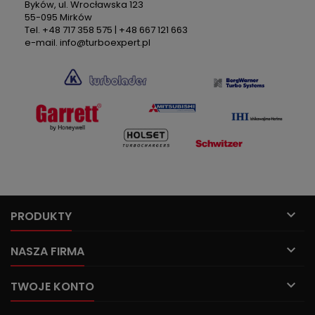
Byków, ul. Wrocławska 123
55-095 Mirków
Tel. +48 717 358 575 | +48 667 121 663
e-mail. info@turboexpert.pl

PRODUKTY

NASZA FIRMA

TWOJE KONTO