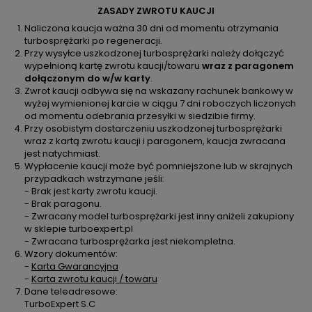
ZASADY ZWROTU KAUCJI
Naliczona kaucja ważna 30 dni od momentu otrzymania
turbosprężarki po regeneracji.
Przy wysyłce uszkodzonej turbosprężarki należy dołączyć
wypełnioną kartę zwrotu kaucji/towaru
wraz z paragonem
dołączonym do w/w karty
.
Zwrot kaucji odbywa się na wskazany rachunek bankowy w
wyżej wymienionej karcie w ciągu 7 dni roboczych liczonych
od momentu odebrania przesyłki w siedzibie firmy.
Przy osobistym dostarczeniu uszkodzonej turbosprężarki
wraz z kartą zwrotu kaucji i paragonem, kaucja zwracana
jest natychmiast.
Wypłacenie kaucji może być pomniejszone lub w skrajnych
przypadkach wstrzymane jeśli:
- Brak jest karty zwrotu kaucji.
- Brak paragonu.
- Zwracany model turbosprężarki jest inny aniżeli zakupiony
w sklepie turboexpert.pl
- Zwracana turbosprężarka jest niekompletna.
Wzory dokumentów:
-
Karta Gwarancyjna
-
Karta zwrotu kaucji / towaru
Dane teleadresowe:
TurboExpert S.C