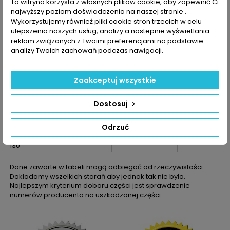
Ta witryna korzysta z własnych plików cookie, aby zapewnić Ci
508 II 1.5
najwyższy poziom doświadczenia na naszej stronie .
BlueHDi 130
Wykorzystujemy również pliki cookie stron trzecich w celu
508 SW II 1.5
ulepszenia naszych usług, analizy a nastepnie wyświetlania
BlueHDi 130
reklam związanych z Twoimi preferencjami na podstawie
2008 II 1.5
analizy Twoich zachowań podczas nawigacji.
BlueHDi 130
3008 II 1.5
BlueHDi 130
Zaakceptuj wszystkie
3008 VAN II
1.5 BlueHDi
130
Dostosuj
5008 II 1.5
BlueHDi 130
Odrzuć
5008 VAN II
1.5 BlueHDi
130
Dane zawarte w tabeli mogą odbiegać od rzeczywistości.
Dokładamy wszelkich starań aby jednak tak nie było.
Najlepszym kryterium doboru części jest sprawdzenie
numerów producenta na uszkodzonej części.