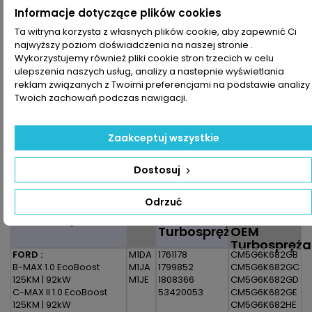
Informacje dotyczące plików cookies
Dodaj do koszyka
Ilość

Ta witryna korzysta z własnych plików cookie, aby zapewnić Ci

najwyższy poziom doświadczenia na naszej stronie .
Zapytaj o dostępność Tel:+48-717-358-575
Wykorzystujemy również pliki cookie stron trzecich w celu
ulepszenia naszych usług, analizy a nastepnie wyświetlania
Udostępnij
reklam związanych z Twoimi preferencjami na podstawie analizy
Twoich zachowań podczas nawigacji.
Drukuj

Zaakceptuj wszystkie
OPIS
SZCZEGÓŁY PRODUKTU
Dostosuj
Zestaw montażowy do turbosprężarki pasujący do pojazdu
:
Odrzuć
Model Pojazdu
Silnik
Numer
Numer
Turbosprężarki
OEM
Turbospręża
FORD :
M1DA
1761178
CM5G6K682GB
B-MAX 1.0 EcoBoost
M1JA
1799852
CM5G6K682GC
125KM | 92kW
M1JE
1808366
CM5G6K682GD
C-MAX II 1.0 EcoBoost
53420053
CM5G6K682GE
125KM | 92kW
CM5G6K682HE