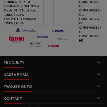
Grand C-MAX 1.0
CM5G-6K682-
EcoBoost 125KM | 92kW
GB
Fiesta VI 1.0 EcoBoost
CM5G-6K682-
125KM | 92kW
GC
Focus III 1.0 EcoBoost
CM5G-6K682-
125KM | 92kW
GD
Focus III Sedan 1.0
CM5G-6K682-
EcoBoost 125KM | 92kW
GE
Focus III Turnier 1.0
CM5G-6K682-
EcoBoost 125KM | 92kW
HE

PRODUKTY

NASZA FIRMA

TWOJE KONTO

KONTAKT