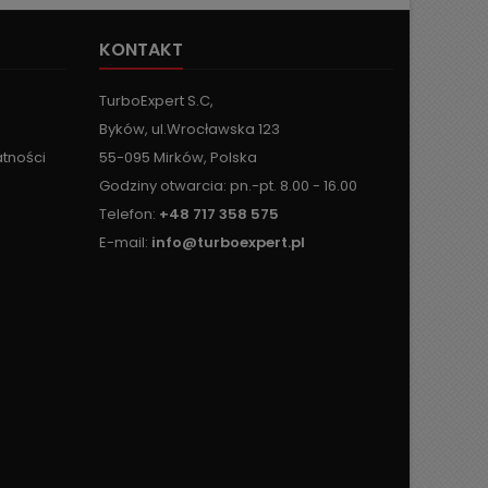
KONTAKT
TurboExpert S.C,
Byków, ul.Wrocławska 123
atności
55-095 Mirków, Polska
Godziny otwarcia: pn.-pt. 8.00 - 16.00
Telefon:
+48 717 358 575
E-mail:
info@turboexpert.pl