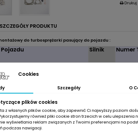
Drukuj

SZCZEGÓŁY PRODUKTU
ontażowy do turbosprężarki pasujący do pojazdu :
 Pojazdu
Silnik
Numer 
P8FA
49131-053
I 2.2 TDCi 85KM | 63kW
P8FB
49131-0531
Cookies
I 2.2 TDCi 110KM | 81kW
PGFA
49131-0531
I 2.2 TDCi 115KM | 85kW
PGFB
49131-0531
I 2.2 TDCi 130KM | 96kW
dy
Szczegóły
QVFA
49131-0531
O C
I 2.2 TDCi 140KM | 103kW
QWFA
49131-053
SFRA
49131-053
otyczące plików cookies
SRFA
49131-584
SRFB
49S31-053
sta z własnych plików cookie, aby zapewnić Ci najwyższy poziom do
SRFB
753519-7
Wykorzystujemy również pliki cookie stron trzecich w celu ulepszenia 
SRFC
753519-8
nie wyświetlania reklam związanych z Twoimi preferencjami na pods
SRFC
753519-9
 podczas nawigacji.
UHFA
753519-00
DURATORQ
753519-00