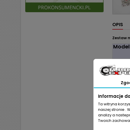
OPIS
Zestaw m
Model
FORD :
Transit V
Transit V
Transit V
Transit V
Zgo
Transit V
Informacje d
Ta witryna korzy
naszej stronie . 
analizy a nastep
Twoich zachowań