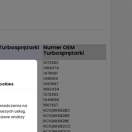
Turbosprężarki
Numer OEM
Turbosprężarki
00
1372392
0
1456074
1
1479061
2
1495914
3
ookies
1497697
52
1692434
53
1372393
50
1449556
13
1567327
świadczenia na
6C1Q6K682BC
naszych usług,
6C1Q6K682BD
tawie analizy
6C1Q6K682BE
07
6C1Q6K682CC
08
6C1Q6K682CD