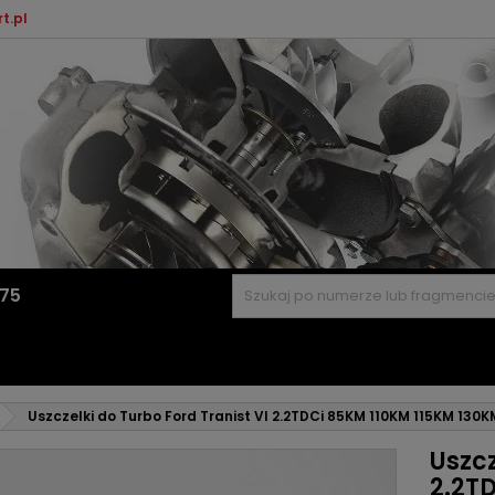
t.pl
575
Uszczelki do Turbo Ford Tranist VI 2.2TDCi 85KM 110KM 115KM 130
Uszcz
2.2T