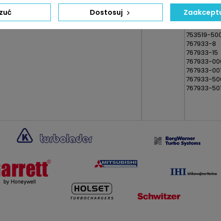
753519-00
zuć
Dostosuj
Zaakceptu
753519-50
753519-50
753519-50
767933-8
767933-15
767933-00
767933-00
767933-50
767933-50