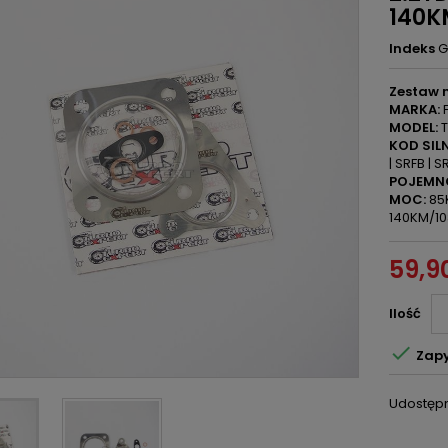
140K
Indeks
G
Zestaw 
MARKA:
F
MODEL:
T
KOD SILN
| SRFB | 
POJEMN
MOC:
85K
140KM/1
59,90
Ilość

Zapy
Udostępn