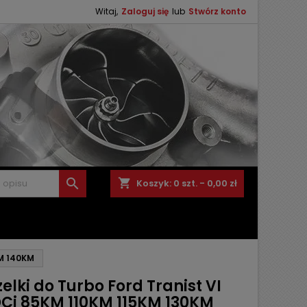
Witaj,
Zaloguj się
lub
Stwórz konto

shopping_cart
Koszyk:
0
szt. - 0,00 zł
KM 140KM
elki do Turbo Ford Tranist VI
DCi 85KM 110KM 115KM 130KM