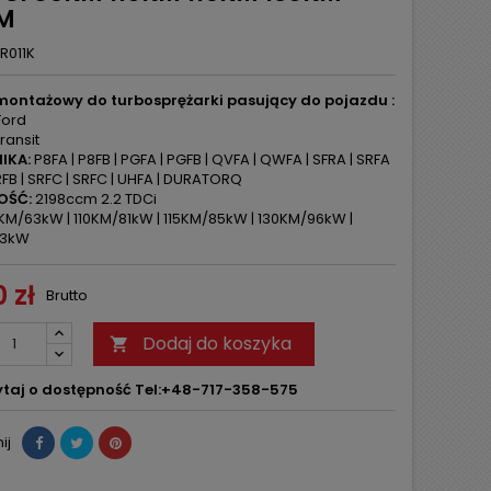
M
R011K
montażowy do turbosprężarki pasujący do pojazdu :
ord
ransit
IKA:
P8FA | P8FB | PGFA | PGFB | QVFA | QWFA | SFRA | SRFA
SRFB | SRFC | SRFC | UHFA | DURATORQ
OŚĆ:
2198ccm 2.2 TDCi
M/63kW | 110KM/81kW | 115KM/85kW | 130KM/96kW |
03kW
 zł
Brutto
Dodaj do koszyka

taj o dostępność Tel:+48-717-358-575
ij