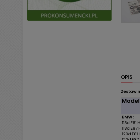
OPIS
Zestaw m
Model
BMW :
118d E81
118d E87
120d E81
120d E87