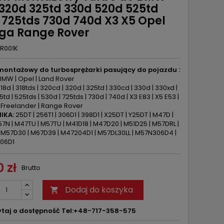
 320d 325td 330d 520d 525td
 725tds 730d 740d X3 X5 Opel
a Range Rover
R001K
montażowy do turbosprężarki pasujący do pojazdu :
MW | Opel | Land Rover
18d | 318tds | 320cd | 320d | 325td | 330cd | 330d | 330xd |
td | 525tds | 530d | 725tds | 730d | 740d | X3 E83 | X5 E53 |
Freelander | Range Rover
IKA:
25DT | 256T1 | 306D1 | 398D1 | X25DT | Y25DT | M47D |
7N | M47TU | M57TU | M41D18 | M47D20 | M51D25 | M57DRL |
 M57D30 | M67D39 | M47204D1 | M57DL30LL | M57N306D4 |
06D1
 zł
Brutto
Dodaj do koszyka

taj o dostępność Tel:+48-717-358-575