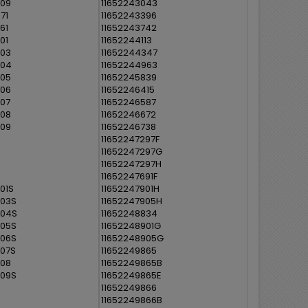
209
11652243043
71
11652243396
61
11652243742
01
11652244113
003
11652244347
004
11652244963
005
11652245839
006
11652246415
07
11652246587
008
11652246672
009
11652246738
11652247297F
11652247297G
11652247297H
11652247691F
01S
11652247901H
003S
11652247905H
004S
11652248834
005S
11652248901G
006S
11652248905G
07S
11652249865
008
11652249865B
009S
11652249865E
11652249866
11652249866B