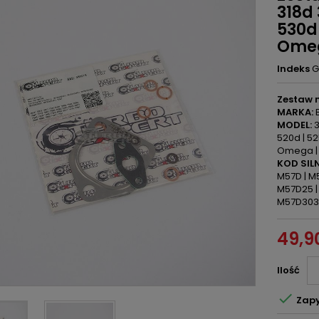
318d
530d
Omeg
Indeks
G
Zestaw 
MARKA:
B
MODEL:
3
520d | 525
Omega | 
KOD SILN
M57D | M5
M57D25 |
M57D303
49,90
Ilość

Zapy