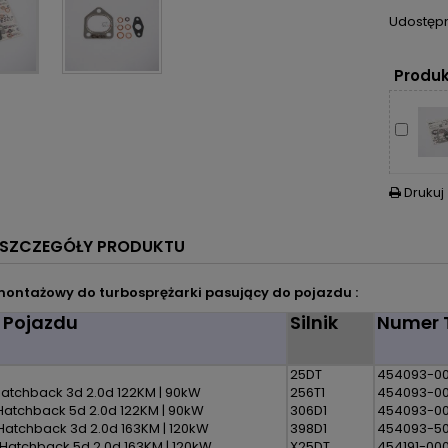
Udostępn
Produk
Drukuj

SZCZEGÓŁY PRODUKTU
ontażowy do turbosprężarki pasujący do pojazdu :
 Pojazdu
Silnik
Numer 
25DT
454093-00
 Hatchback 3d 2.0d 122KM | 90kW
256T1
454093-0
 Hatchback 5d 2.0d 122KM | 90kW
306D1
454093-0
 Hatchback 3d 2.0d 163KM | 120kW
398D1
454093-5
 Hatchback 5d 2.0d 163KM | 120kW
X25DT
454191-000