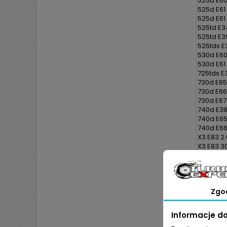
525d E60
525d E61
525d E61
525td E3
525td E3
525tds E
530d E60
530d E61
725tds E
730d E65
730d E66
730d E67
740d E38
740d E65
740d E66
X3 E83 2.
X3 E83 3
X5 E53 3
X5 E53 3.
X5 E53 3
Zgo
OPEL :
Omega B 
Omega B 
Informacje d