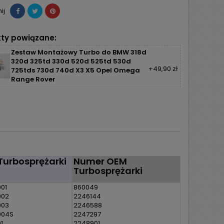
ij
ty powiązane:
Zestaw Montażowy Turbo do BMW 318d
320d 325td 330d 520d 525td 530d
+49,90 zł
725tds 730d 740d X3 X5 Opel Omega
Range Rover
Turbosprężarki
Numer OEM
Turbosprężarki
01
860049
002
2246144
003
2246588
004S
2247297
1
2248901