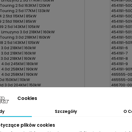
 Limuzyna 2.5d 177KM | 130kW
454191-50
 Touring 2.5d 163KM | 120kW
454191-50
 Touring 2.5d 177KM | 133kW
454191-50
4 2.5td 115KM | 85kW
454191-50
9 2.5td 116KM | 85kW
454191-501
39 2.5d 143KM | 105kW
454191-501
 Limuzyna 3.0d 218KM | 160kW
454191-501
 Touring 3.0d 218KM | 160kW
454191-501
38 2.5d 143KM | 105kW
454191-501
 3.0d 218KM | 160kW
454191-6
 3.0d 218KM | 160kW
454191-7
 3.0d 218KM | 160kW
454191-8
 4.0d 245KM | 180kW
454191-9
 4.0d 258KM | 190kW
454191-901
 4.0d 258KM | 190kW
465555-0
0d 150KM | 110kW
465555-0
0d 3.0d 204KM | 150kW
466700-0
.0d 184KM | 135kW
49135-056
0d 211KM | 155kW
49135-056
Cookies
.0d 218KM | 160kW
49135-056
49135-056
dy
Szczegóły
O C
49135-056
2.5 TD 130KM | 96kW
49135-056
2.5 DTI 150KM | 110kW
49135-056
otyczące plików cookies
49135-056