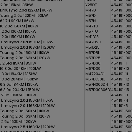
 2.0d 115KM | 85kW
Y25DT
454191-00
 Limuzyna 2.0d 122KM | 90kW
M47D
454191-00
 Touring 2.0d 122KM | 90kW
M57D
454191-00
36 1.7d 90KM | 66kW
M57N
454191-00
6 2.0d 150KM | 110kW
M47TU
454191-00
 2.0d 136KM | 100kW
M57TU
454191-00
 2.0d 150KM | 110kW
M41D18
454191-001
 Limuzyna 2.0d 150KM | 110kW
M47D20
454191-001
 Limuzyna 2.0d 163KM | 120kW
M51D25
454191-001
Touring 2.0d 150KM | 110kW
M57DRL
454191-001
 Touring 2.0d 163KM | 120kW
M57D25
454191-001
6 2.5td 115KM | 85kW
M57D30
454191-1
6 3.0d 204KM | 150kW
M67D39
454191-10
 3.0d 184KM | 135kW
M47204D1
454191-11
 3.0d 204KM | 150kW
M57DL30LL
454191-12
6 3.0d 184KM | 135kW
M57N306D4
454191-13
6 3.0d 204KM | 150kW
M57D30306D1
454191-15
 2.0d 136KM | 100kW
454191-3
 Limuzyna 2.0d 150KM | 110kW
454191-4
 Limuzyna 2.0d 163KM | 120kW
454191-5
Touring 2.0d 150KM | 110kW
454191-500
 Touring 2.0d 163KM | 120kW
454191-50
 2.5d 163KM | 120kW
454191-50
 Limuzyna 2.5d 163KM | 120kW
454191-50