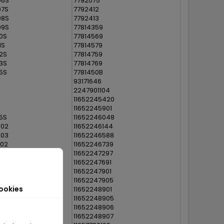
06S
7792075
07S
7792412
08S
7792413
09S
77814359
0S
77814569
1S
77814579
2S
77814759
3S
77814769
5S
7781450B
93171646
2247901104
11652245420
11652245901
5S
11652246048
002
11652246144
003
11652246588
002
11652246739
10
11652247297
20
11652247691
30
11652247901
40
11652247905
ookies
41
11652248901
50
11652248905
51
11652248906
60
11652248907