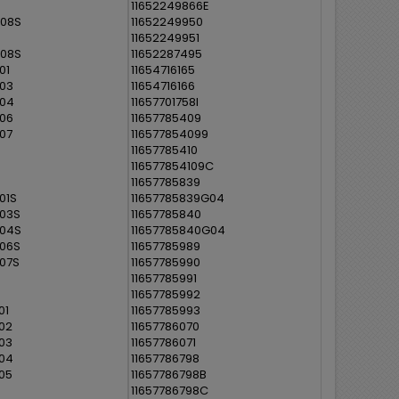
11652249866E
008S
11652249950
11652249951
008S
11652287495
01
11654716165
03
11654716166
004
11657701758I
06
11657785409
07
116577854099
11657785410
116577854109C
11657785839
01S
11657785839G04
03S
11657785840
004S
11657785840G04
06S
11657785989
07S
11657785990
11657785991
11657785992
01
11657785993
02
11657786070
03
11657786071
04
11657786798
05
11657786798B
11657786798C