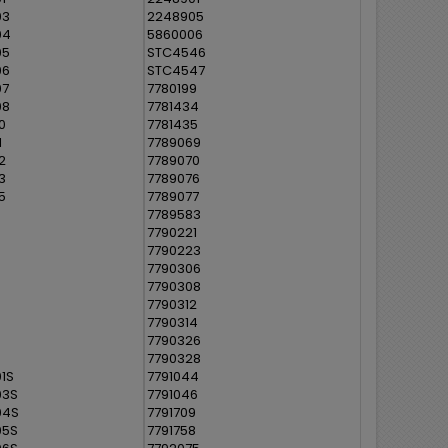
03
2248905
04
5860006
05
STC4546
06
STC4547
07
7780199
08
7781434
0
7781435
1
7789069
2
7789070
3
7789076
5
7789077
7789583
7790221
7790223
7790306
7790308
7790312
7790314
7790326
7790328
1S
7791044
03S
7791046
04S
7791709
05S
7791758