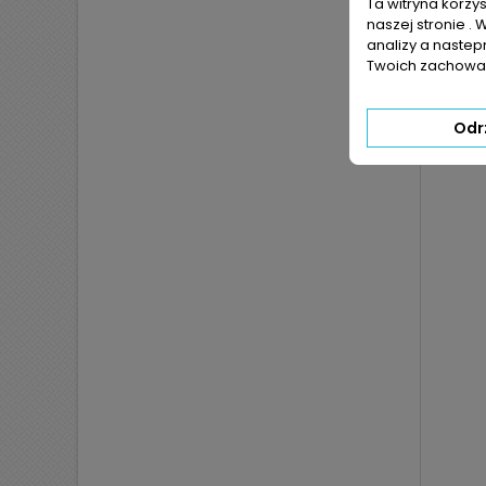
LAND RO
Ta witryna korzy
Range Rov
naszej stronie . 
Freelande
analizy a nastep
Twoich zachowań
Odr