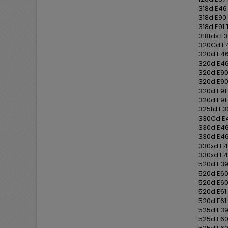
318d E46
318d E90
318d E91
318tds E
320Cd E4
320d E46
320d E46
320d E90
320d E90
320d E91 
320d E91
325td E3
330Cd E4
330d E46
330d E46
330xd E4
330xd E4
520d E39
520d E60
520d E60
520d E61 
520d E61
525d E39
525d E60