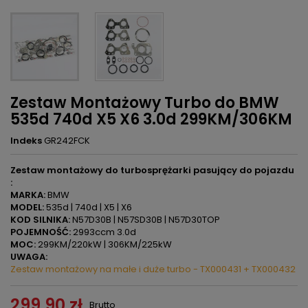
Zestaw Montażowy Turbo do BMW
535d 740d X5 X6 3.0d 299KM/306KM
Indeks
GR242FCK
Zestaw montażowy do turbosprężarki pasujący do pojazdu
:
MARKA:
BMW
MODEL:
535d | 740d | X5 | X6
KOD SILNIKA:
N57D30B | N57SD30B | N57D30TOP
POJEMNOŚĆ:
2993ccm 3.0d
MOC:
299KM/220kW | 306KM/225kW
UWAGA:
Zestaw montażowy na małe i duże turbo - TX000431 + TX000432
299,90 zł
Brutto