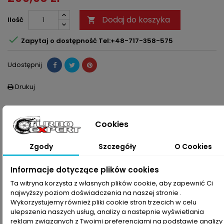
Dodaj do koszyka
Ilość


Zapytaj o dostępność Tel:+48-717-358-575
Udostępnij
Drukuj

OPIS
SZCZEGÓŁY PRODUKTU
Cookies
Zestaw montażowy do turbosprężarki pasujący do pojazdu
Zgody
Szczegóły
O Cookies
:
Model Pojazdu
Silnik
Numer
Numer
Informacje dotyczące plików cookies
Turbosprężarki
OEM
Turbospręża
Ta witryna korzysta z własnych plików cookie, aby zapewnić Ci
BMW :
N57D30B
53269700005
7808165
najwyższy poziom doświadczenia na naszej stronie .
535d F07 Gran Turismo
N57SD30B
53269707109
7808166
Wykorzystujemy również pliki cookie stron trzecich w celu
(GT) 3.0d
N57D30TOP
53269710005
7808361
ulepszenia naszych usług, analizy a nastepnie wyświetlania
535d F10 Limuzyna 3.0d
N57
53269717109
7808363
reklam związanych z Twoimi preferencjami na podstawie analizy